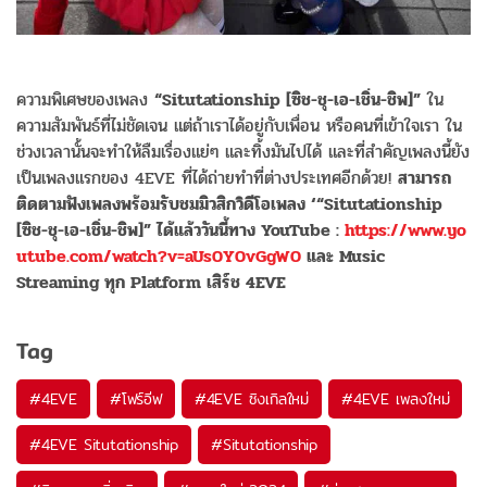
ความพิเศษของเพลง
“
Situtationship [
ซิช
-
ชุ
-
เอ
-
เชิ่น
-
ชิพ
]”
ใน
ความสั
มพันธ์ที่ไม่ชัดเจน แต่ถ้าเราได้อยู่กับเพื่อน หรือคนที่เข้าใจเรา ใน
ช่วงเวลานั้นจะทำให้ลืมเรื่
องแย่ๆ และทิ้งมันไปได้ และที่สำคัญเพลงนี้ยัง
เป็
นเพลงแรกของ
4EVE
ที่ได้ถ่
ายทำที่ต่างประเทศอีกด้วย
!
สามา
รถ
ติดตามฟังเพลงพร้อมรับชม
มิวสิ
กวิดีโอเพลง
‘“Situtationship
[
ซิช
-
ชุ
-
เอ
-
เชิ่น
-
ชิพ
]”
ได้แล้
ววันนี้ทาง
YouTube :
https://www.yo
utube.com/
watch?v=aUs0Y0vGgW0
และ
Music
Streaming
ทุก
Platform
เสิร์ช
4EVE
Tag
#
4EVE
#
โฟร์อีฟ
#
4EVE ซิงเกิลใหม่
#
4EVE เพลงใหม่
#
4EVE Situtationship
#
Situtationship