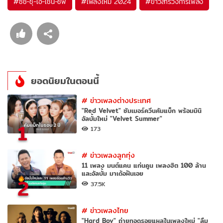
#
ซิช-ชุ-เอ-เชิ่น-ชิพ
#
เพลงใหม่ 2024
#
ข่าวสารวงการเพลง
ยอดนิยมในตอนนี้
#
ข่าวเพลงต่างประเทศ
"Red Velvet" ซัมเมอร์ควีนคัมแบ็ก พร้อมมินิ
อัลบั้มใหม่ "Velvet Summer"
1
173
#
ข่าวเพลงลูกทุ่ง
11 เพลง มนต์แคน แก่นคูน เพลงฮิต 100 ล้าน
และอัลบั้ม มาเด้อฝันเอย
2
37.5K
#
ข่าวเพลงไทย
"Hard Boy" ถ่ายทอดรอยแผลในเพลงใหม่ "ลืม