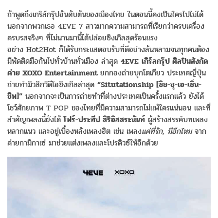
ถ้าพูดถึงเกริล์กรุ๊ปอันดับต้นของเมืองไทย ในตอนนี้คงเป็นใครไปไม่ได้
นอกจากพวกเธอ 4EVE 7 สาวมากความสามารถที่เรียกว่าครบเครื่อง
ครบรสจริงๆ ที่ไม่นานมานี้ได้ปล่อยซิงเกิลสุดร้อนแรง
อย่าง Hot2Hot ก็ได้รับกระแสตอบรับที่ดีอย่างล้นหลามจนทุกคนต้อง
มีพัดติดมือกันไปทั่วบ้านทั่วเมือง ล่าสุด
4EVE
เกิร์ลกรุ๊ป ศิลปินสังกัด
ค่าย
XOXO Entertainment
ยกกองถ่ายบุกโตเกียว ประเทศญี่ปุ่น
ถ่ายทำมิวสิกวิดีโอซิงเกิลล่าสุด
“Situtationship [
ซิช
-
ชุ
-
เอ
-
เชิ่น
-
ชิพ
]”
นอกจากจะเป็นการถ่ายทำที่ต่างประเทศเป็นครั้งแรกแล้ว ยังได้
โชว์ศักยภาพ T POP ของไทยที่มีความสามารถไม่แพ้ใครแน่นอน และที่
สำคัญเพลงนี้ยังได้
โฟร์-ประทีป สิริอิสสระนันท์
ผู้สร้างสรรค์บทเพลง
หลากแนว และอยู่เบื้องหลังเพลงฮิต เช่น เพลง
แค่ที่รัก
,
มีอีกไหม
จาก
ค่ายกามิกาเซ่ มาช่วยแต่งเพลงและโปรดิวซ์ให้อีกด้วย