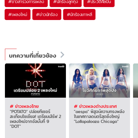
#
ข่าวสารวงการเพลง
#
นักร้องลูกทุ่ง
#
ประวัติศิลปิน
#
เพลงใหม่
#
ข่าวนักร้อง
#
นักร้องเกาหลี
บทความที่เกี่ยวข้อง
# ข่าวเพลงไทย
# ข่าวเพลงต่างประเทศ
"POTATO" ปล่อยทีเซอร์
"aespa" พิสูจน์ความทรงพลัง
สะเทือนโซเชียล! เตรียมเสิร์ฟ 2
ในเทศกาลดนตรีสุดยิ่งใหญ่
เพลงใหม่จากอัลบั้มที่ 9
"Lollapalooza Chicago"
"DOT"