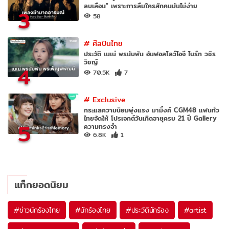
ลบเลือน" เพราะการลืมใครสักคนมันไม่ง่าย
3
58
#
ศิลปินไทย
ประวัติ เนเน่ พรนับพัน อันฟอลโลว์ไอจี ไบร์ท วชิร
วิชญ์
4
70.5K
7
#
Exclusive
กระแสความนิยมพุ่งแรง มามิ้งค์ CGM48 แฟนทั่ว
ไทยจัดให้ โปรเจกต์วันเกิดอายุครบ 21 ปี Gallery
5
ความทรงจำ
6.8K
1
แท็กยอดนิยม
#
ข่าวนักร้องไทย
#
นักร้องไทย
#
ประวัตินักร้อง
#
artist