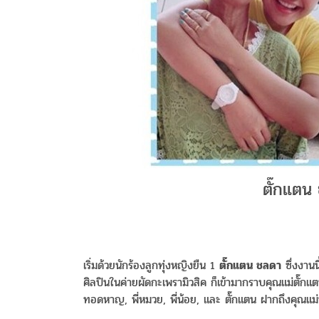
ตั๊กแตน
เริ่มด้วยนักร้องลูกทุ่งหญิงยืน 1
ตั๊กแตน ชลดา
ซึ่งงานน
ศิลปินในค่ายผัดกะเพรามิวสิค ก็เข้ามากราบคุณแม่ตั๊กแ
ทอดหาญ, พี่หมวย, พี่น้อย, และ ตั๊กแตน ฝากถึงคุณแ