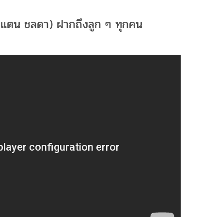
กแตน ชลดา) ฝากถึงลูก ๆ ทุกคน