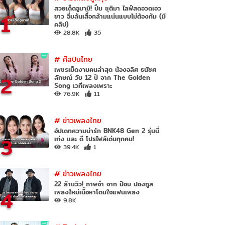
สวยเด็ดอูมามิ! ปิ๋ม ชุติมา ไลฟ์สดอวดเอว
1
ขาว อึ๋มล้นเสื้อกล้ามแน่นแบบไม่ต้องก้ม (มี
คลิป)
28.8K
35
#
ศิลปินไทย
เพชรเม็ดงามคนล่าสุด น้องอลิศ ธนัชศ
2
ลักษณ์ วัย 12 ปี จาก The Golden
Song เวทีเพลงเพราะ
76.9K
11
#
ข่าวเพลงไทย
อัปเดทความน่ารัก BNK48 Gen 2 รุ่นนี้
3
เก่ง และ ดี โปรไฟล์เด่นทุกคน!
39.4K
1
#
ข่าวเพลงไทย
22 ล้านวิว! ภาพจำ จาก ป๊อบ ปองกูล
4
เพลงใหม่เนื้อหาโดนใจแฟนเพลง
9.8K