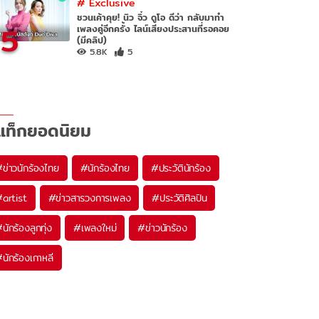
#
Exclusive
ชวนเค้าคุย! นิว จิ๋ว ดูโอ ดีว่า กลับมาทำ
5
เพลงคู่อีกครั้ง ไลน์เสียงประสานที่รอคอย
(มีคลิป)
5.8K
5
แท็กยอดนิยม
#
ข่าวนักร้องไทย
#
นักร้องไทย
#
ประวัตินักร้อง
#
artist
#
ข่าวสารวงการเพลง
#
ประวัติศิลปิน
#
นักร้องลูกทุ่ง
#
เพลงใหม่
#
ข่าวนักร้อง
#
นักร้องเกาหลี