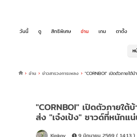
วันนี้
ดู
สิทธิพิเศษ
อ่าน
เกม
ตาตั้ง
หน
อ่าน
ข่าวสารวงการเพลง
"CORNBOI" เปิดตัวภายใต้บ้า
"CORNBOI" เปิดตัวภายใต้บ
ส่ง "เจ๋งเป้ง" ซาวด์ที่หนักแน
Kipkay
9 มิถุนายน 2569 ( 14:13 )