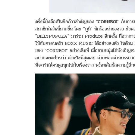
ครั้งนี้ยังถือเป็นอีกก้าวสำคัญของ
"CORNBOI"
กับการท
สมาชิกในวันนี้มากขึ้น โดย "ภูมิ" นักร้องนำของวง ยังคง
"BILLYPOPOZA" มาร่วม Produce อีกครั้ง ถือว่าการเ
ให้กับครอบครัว BOXX MUSIC ได้อย่างลงตัว ในด้าน
ของ "CORNBOI" อย่างเต็มที่ เมื่อชายหนุ่มได้บังเอิญเจอก
อยากจะตะโกนว่า เจ๋งเป้งที่สุดเลย ถ่ายทอดผ่านบรรยาก
ที่จะทำให้คนดูสนุกไปกับเรื่องราว พร้อมสัมผัสความรู้ส