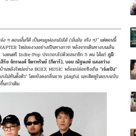
๋ง ๆ ตอนนั้นก็ดี เป็นคนมูฟออนไม่ได้ (นั่นมัน จริง ๆ)"
แต่ตอนนี้
CHAPTER ใหม่ของวงอย่างเป็นทางการ! หลังจากเดินทางบนเส้น
" วงดนตรี Indie-Pop ประกอบไปด้วยสมาชิก 5 คน ได้แก่
ภูมิ
สิร์ช จักรพงศ์ จิตรทรัพย์ (กีตาร์), บอย ณัฐพงษ์ แสงสว่าง
ต้บ้านหลังใหม่อย่าง BOXX MUSIC พร้อมปล่อยซิงเกิล
"เจ๋งเป้ง"
บบไม่ทันตั้งตัว" โดยยังคงกลิ่นอาย playful และติดหูในแบบฉบับ
ึ้นกว่าเดิม