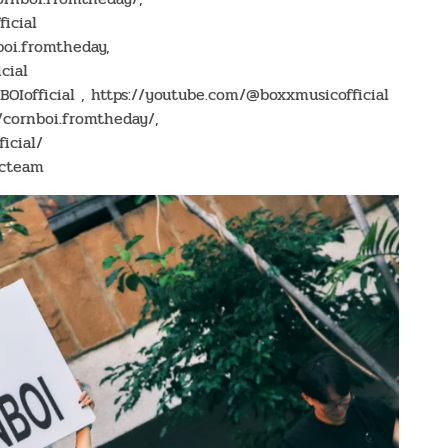
icial
boi.fromtheday,
cial
OIofficial , https://youtube.com/@boxxmusicofficial
/cornboi.fromtheday/,
icial/
icteam