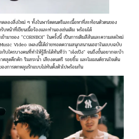
ดลองสิ่งใหม่ ๆ ทั้งในพาร์ตดนตรีและเนื้อหาที่สะท้อนตัวตนของ
รับหน้าที่เขียนเนื้อร้องและทำนองเช่นเดิม พร้อมได้
ข้ามาของ "CORNBOI" ในครั้งนี้ เป็นการเติมสีสันและความสดใหม่
 Music Video เพลงนี้ได้ถ่ายทอดความสนุกสนานเฮฮาในแบบฉบับ
ับใครบางคนที่ทำให้รู้สึกได้ทันทีว่า "เจ๋งเป้ง" จนถึงขั้นอยากจะบ้า
าศสุดคึกคัก ริมสระน้ำ เสียงดนตรี รอยยิ้ม และโมเมนต์ชวนใจเต้น
ึกของการตกหลุมรักแบบไม่ทันตั้งตัวไปพร้อมกัน