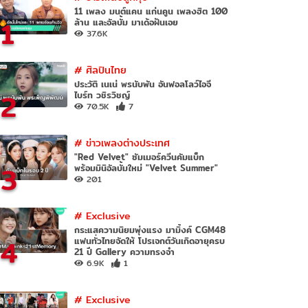
11 เพลง มนต์แคน แก่นคูน เพลงฮิต 100
1
ล้าน และอัลบั้ม มาเด้อฝันเอย
37.6K
#
ศิลปินไทย
ประวัติ เนเน่ พรนับพัน อันฟอลโลว์ไอจี
2
ไบร์ท วชิรวิชญ์
70.5K
7
#
ข่าวเพลงต่างประเทศ
"Red Velvet" ซัมเมอร์ควีนคัมแบ็ก
3
พร้อมมินิอัลบั้มใหม่ "Velvet Summer"
201
#
Exclusive
กระแสความนิยมพุ่งแรง มามิ้งค์ CGM48
4
แฟนทั่วไทยจัดให้ โปรเจกต์วันเกิดอายุครบ
21 ปี Gallery ความทรงจำ
6.9K
1
#
Exclusive