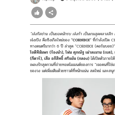
"เจ๋งกิสข่าน เป็นยอดนักรบ เจ๋งก้า เป็นเกมสุดคลาสสิก เจ
เจ๋งเป้ง คือซิงเกิลใหม่ของ
"CORNBOI"
ที่กำลังเปิด 
ทางดนตรีมากว่า 6 ปี ล่าสุด "CORNBOI (คอร์นบอย)
โชติทิฆัมพร (ร้องนำ), โฟน ศุภณัฐ เผ่าละมาน (เบส), เ
(กีตาร์), เสือ อภิสิทธิ์ ศรีแย้ม (กลอง)
ได้เปิดตัวภายใ
เพลงรักสุดกวนที่ถ่ายทอดโมเมนต์ของการ "เจอคนที่ใช่แ
ของวง แต่เพิ่มเติมด้วยซาวด์ที่หนักแน่น สดใหม่ และสนุกข