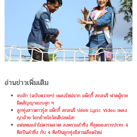
อ่านข่าวเพิ่มเติม
จบฮัก (ฉบับควายๆ) เพลงใหม่จาก แพ็กกี้ สกลนรี ฟาดผู้ชาย
ผิดสัญญาแบบจุก ๆ
ลูกทุ่งสาวดาวรุ่ง! แพ็กกี้ สกลนรี ปล่อย Lyric Video เพลง
ญาอ้าย โยกย้ายโชว์สเต็ปสดใส!
แฟนหมอลำไม่ควรพลาด! สงครามลำซิ่ง ที่สุดของการปะทะ 4
ศิลปินลำซิ่ง กับ 4 ศิลปินลูกทุ่งอิสานเลือดใหม่