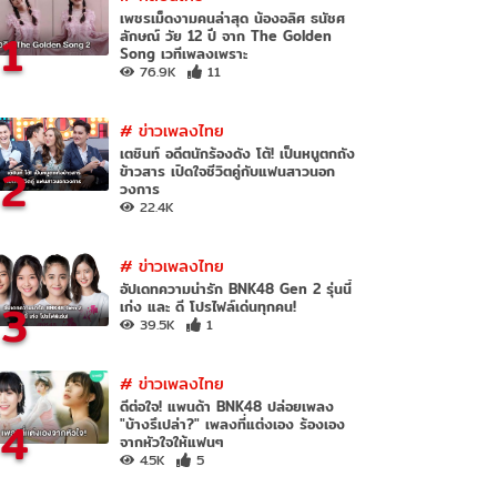
เพชรเม็ดงามคนล่าสุด น้องอลิศ ธนัชศ
1
ลักษณ์ วัย 12 ปี จาก The Golden
Song เวทีเพลงเพราะ
76.9K
11
#
ข่าวเพลงไทย
เตชินท์ อดีตนักร้องดัง โต้! เป็นหนูตกถัง
2
ข้าวสาร เปิดใจชีวิตคู่กับแฟนสาวนอก
วงการ
22.4K
#
ข่าวเพลงไทย
อัปเดทความน่ารัก BNK48 Gen 2 รุ่นนี้
3
เก่ง และ ดี โปรไฟล์เด่นทุกคน!
39.5K
1
#
ข่าวเพลงไทย
ดีต่อใจ! แพนด้า BNK48 ปล่อยเพลง
4
"บ้างรึเปล่า?" เพลงที่แต่งเอง ร้องเอง
จากหัวใจให้แฟนๆ
4.5K
5