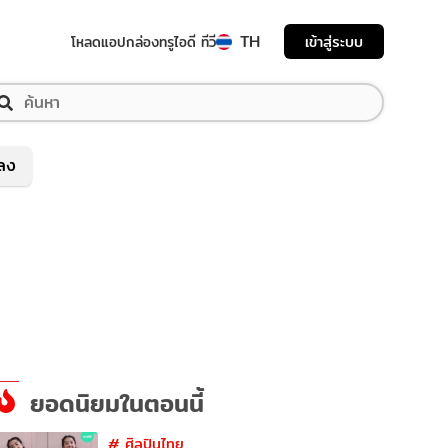
TH
เข้าสู่ระบบ
โหลดแอป
กล่องทรูไอดี ทีวี
พลง
ยอดนิยมในตอนนี้
#
ศิลปินไทย