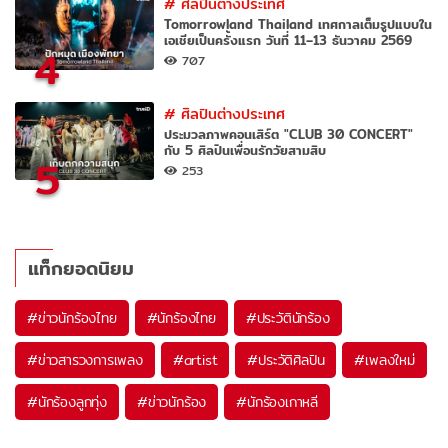
#
ศิลปินต่างประเทศ
Tomorrowland Thailand เทศกาลเต็มรูปแบบใน
เอเชียเป็นครั้งแรก วันที่ 11–13 ธันวาคม 2569
4
707
#
ศิลปินต่างประเทศ
ประมวลภาพคอนเสิร์ต "CLUB 30 CONCERT"
กับ 5 ศิลปินเพื่อนรักวัยสามสิบ
5
253
แท็กยอดนิยม
#
ข่าวนักร้องไทย
#
นักร้องไทย
#
ประวัตินักร้อง
#
ข่าวสารวงการเพลง
#
artist
#
ประวัติศิลปิน
#
เพลงใหม่
#
นักร้องลูกทุ่ง
#
ข่าวนักร้อง
#
นักร้องเกาหลี