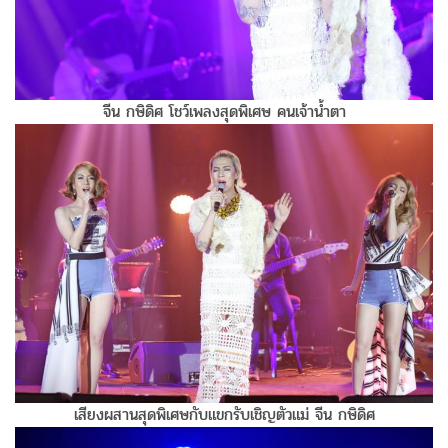
จีน กษิดิศ โชว์เพลงสุดพิเศษ คนเจ้าน้ำตา
เสียงผสานสุดพิเศษกับแขกรับเชิญตัวแม่ จีน กษิดิศ