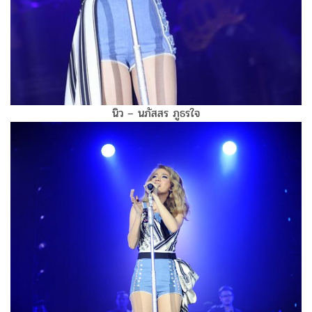
นิว – นภัสสร ภูธรใจ