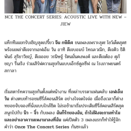
NCE THE CONCERT SERIES: ACOUSTIC LIVE WITH NEW –
JIEW
แท็กทีมแขกรับเชิญสุดเปรี้ยว
จีน กษิดิศ
ขนเพลงเพราะสุด! โชว์เด็ดสุด!!
พร้อมเหล่าดีเจจากเอฟเอ็ม วัน อาทิ ดีเจบอมบ์ โทณะวณิก, ดีเจคิว ธิติ
พันธ์ สุริยาวิชญ์, ดีเจออย วรนิษฐ์ รัตนมั่นคงพงศ์ และดีเจต้อง ศุภั
ชญา รื่นเริง ร่วมเสิร์ฟความสุขกันแบบเอ็กซ์คูลซีฟ ณ โรงภาพยนตร์
สกาลา
เริ่มสตาร์ทความสุขกันตั้งแต่หน้างาน ที่เหล่าบรรดาแฟนคลับ
เอฟเอ็ม
วัน
ต่างตบเท้ารอชมซีรี่ส์คอนเสิร์ต อย่างใจจดใจจ่อ เมื่อถึงเวลาก็ต่าง
ทยอยจับจองที่นั่งแบบใกล้ชิด ไม่รอช้ามาเริ่มประเดิมซีรี่ส์คอนเสิร์ตสุด
สนุกไปกับ
นิว – จิ๋ว
กับเพลง
ฉันก็รักของฉัน, ถ้าไม่ฟังจะถามทำไม
และอย่าเอาความเหงามาลงที่ฉัน
แค่เปิดตัว 3 เพลงแรกก็ทำให้รู้จัก
คำว่า
Once The Concert Series
กันซะแล้ว