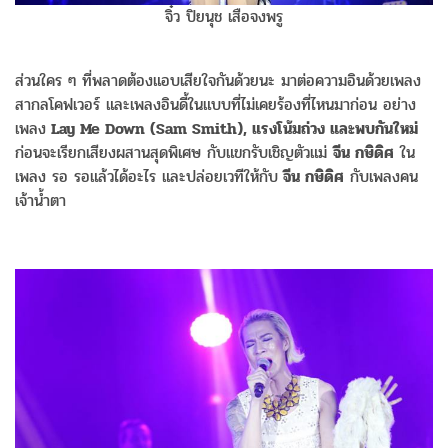
จิ๋ว ปิยนุช เสือจงพรู
ส่วนใคร ๆ ที่พลาดต้องแอบเสียใจกันด้วยนะ มาต่อความอินด้วยเพลง
สากลโคฟเวอร์ และเพลงอินดี้ในแบบที่ไม่เคยร้องที่ไหนมาก่อน อย่าง
เพลง
Lay Me Down (Sam Smith), แรงโน้มถ่วง และพบกันใหม่
ก่อนจะเรียกเสียงผสานสุดพิเศษ กับแขกรับเชิญตัวแม่
จีน กษิดิศ
ใน
เพลง รอ รอแล้วได้อะไร และปล่อยเวทีให้กับ
จีน กษิดิศ
กับเพลงคน
เจ้าน้ำตา