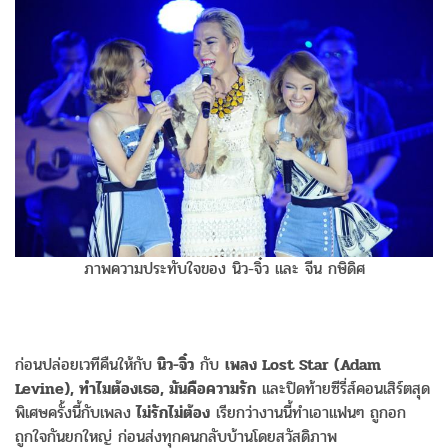
ภาพความประทับใจของ นิว-จิ๋ว และ จีน กษิดิศ
ก่อนปล่อยเวทีคืนให้กับ
นิว-จิ๋ว
กับ
เพลง Lost Star (Adam
Levine), ทำไมต้องเธอ, มันคือความรัก
และปิดท้ายซีรี่ส์คอนเสิร์ตสุด
พิเศษครั้งนี้กับเพลง
ไม่รักไม่ต้อง
เรียกว่างานนี้ทำเอาแฟนๆ ถูกอก
ถูกใจกันยกใหญ่ ก่อนส่งทุกคนกลับบ้านโดยสวัสดิภาพ