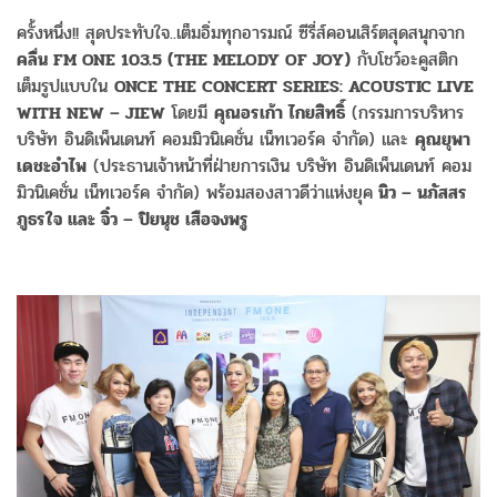
ครั้งหนึ่ง!! สุดประทับใจ..เต็มอิ่มทุกอารมณ์ ซีรี่ส์คอนเสิร์ตสุดสนุกจาก
คลื่น FM ONE 103.5 (THE MELODY OF JOY)
กับโชว์อะคูสติก
เต็มรูปแบบใน
ONCE THE CONCERT SERIES: ACOUSTIC LIVE
WITH NEW – JIEW
โดยมี
คุณอรเก้า ไกยสิทธิ์
(กรรมการบริหาร
บริษัท อินดิเพ็นเดนท์ คอมมิวนิเคชั่น เน็ทเวอร์ค จำกัด) และ
คุณยุพา
เดชะอำไพ
(ประธานเจ้าหน้าที่ฝ่ายการเงิน บริษัท อินดิเพ็นเดนท์ คอม
มิวนิเคชั่น เน็ทเวอร์ค จำกัด) พร้อมสองสาวดีว่าแห่งยุค
นิว – นภัสสร
ภูธรใจ และ จิ๋ว – ปิยนุช เสือจงพรู