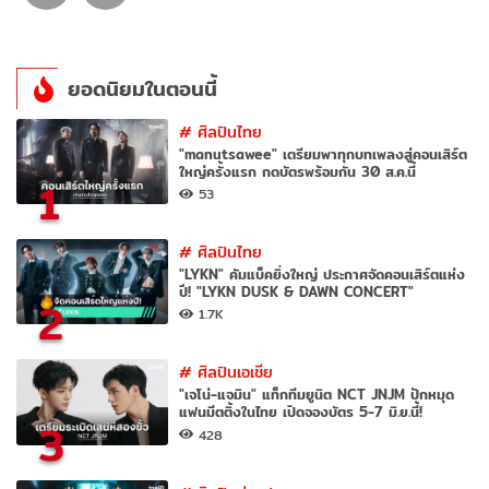
ยอดนิยมในตอนนี้
#
ศิลปินไทย
"manutsawee" เตรียมพาทุกบทเพลงสู่คอนเสิร์ต
ใหญ่ครั้งแรก กดบัตรพร้อมกัน 30 ส.ค.นี้
1
53
#
ศิลปินไทย
"LYKN" คัมแบ็คยิ่งใหญ่ ประกาศจัดคอนเสิร์ตแห่ง
ปี! "LYKN DUSK & DAWN CONCERT"
2
1.7K
#
ศิลปินเอเชีย
"เจโน่-แจมิน" แท็กทีมยูนิต NCT JNJM ปักหมุด
แฟนมีตติ้งในไทย เปิดจองบัตร 5-7 มิ.ย.นี้!
3
428