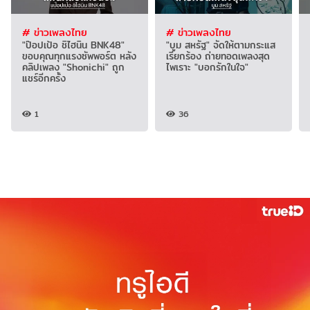
# ข่าวเพลงไทย
# ข่าวเพลงไทย
"ป๊อปเป้อ ชิไฮนิน BNK48"
"บูม สหรัฐ" จัดให้ตามกระแส
ขอบคุณทุกแรงซัพพอร์ต หลัง
เรียกร้อง ถ่ายทอดเพลงสุด
คลิปเพลง "Shonichi" ถูก
ไพเราะ "บอกรักในใจ"
แชร์อีกครั้ง
1
36