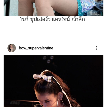
โบว์ ซุปเปอร์วาเลนไทน์ เว้าลึก