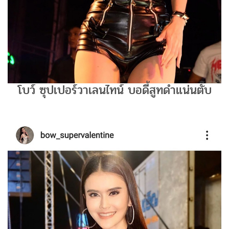
โบว์ ซุปเปอร์วาเลนไทน์ บอดี้สูทดำแน่นตั๊บ