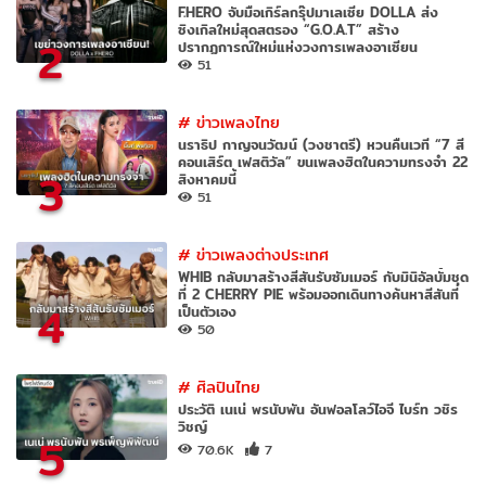
F.HERO จับมือเกิร์ลกรุ๊ปมาเลเซีย DOLLA ส่ง
ซิงเกิลใหม่สุดสตรอง “G.O.A.T” สร้าง
2
ปรากฏการณ์ใหม่แห่งวงการเพลงอาเซียน
51
#
ข่าวเพลงไทย
นราธิป กาญจนวัฒน์ (วงชาตรี) หวนคืนเวที “7 สี
คอนเสิร์ต เฟสติวัล” ขนเพลงฮิตในความทรงจำ 22
3
สิงหาคมนี้
51
#
ข่าวเพลงต่างประเทศ
WHIB กลับมาสร้างสีสันรับซัมเมอร์ กับมินิอัลบั้มชุด
ที่ 2 CHERRY PIE พร้อมออกเดินทางค้นหาสีสันที่
4
เป็นตัวเอง
50
#
ศิลปินไทย
ประวัติ เนเน่ พรนับพัน อันฟอลโลว์ไอจี ไบร์ท วชิร
วิชญ์
5
70.6K
7