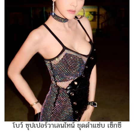
โบว์ ซุปเปอร์วาเลนไทน์ ชุดดำแซ่บ เซ็กซี่