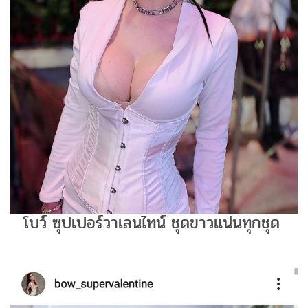
โบว์ ซุปเปอร์วาเลนไทน์ ชุดขาวแน่นทุกชุด