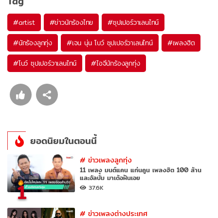
Tag
#
artist
#
ข่าวนักร้องไทย
#
ซุปเปอร์วาเลนไทน์
#
นักร้องลูกทุ่ง
#
เจน นุ่น โบว์ ซุปเปอร์วาเลนไทน์
#
เพลงฮิต
#
โบว์ ซุปเปอร์วาเลนไทน์
#
ไอจีนักร้องลูกทุ่ง
ยอดนิยมในตอนนี้
#
ข่าวเพลงลูกทุ่ง
11 เพลง มนต์แคน แก่นคูน เพลงฮิต 100 ล้าน
และอัลบั้ม มาเด้อฝันเอย
1
37.6K
#
ข่าวเพลงต่างประเทศ