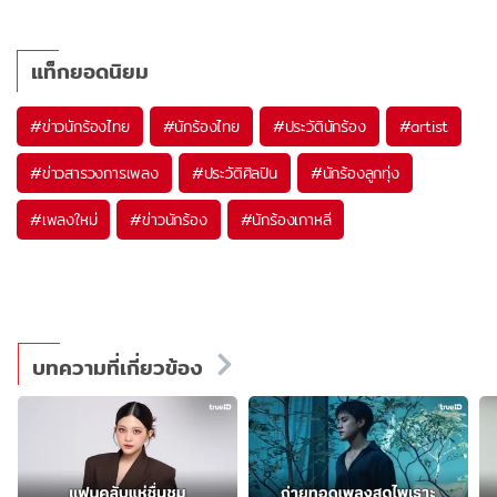
แท็กยอดนิยม
#
ข่าวนักร้องไทย
#
นักร้องไทย
#
ประวัตินักร้อง
#
artist
#
ข่าวสารวงการเพลง
#
ประวัติศิลปิน
#
นักร้องลูกทุ่ง
#
เพลงใหม่
#
ข่าวนักร้อง
#
นักร้องเกาหลี
บทความที่เกี่ยวข้อง