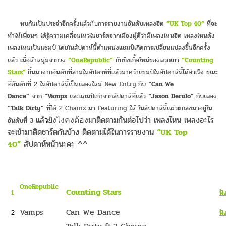
พบกันเป็นประจำอีกครั้งแล้ว
การรายงานอันดับเพลงฮิต
“UK Top 40”
ที่จะ
กับ
ทำให้เพื่อนๆ
ได้รู้ความเคลื่อนไหวในชาร์ตจากเมืองผู้ดีว่ามีเพลงไหนฮิต เพลงไหนดัง
เพลงไหนเป็นแชมป์ โดยในสัปดาห์นี้ตำแหน่งแชมป์เกิดการเปลี่ยนแปลงขึ้นอีกครั้ง
แล้ว เมื่อห้าหนุ่มจากวง
“OneRepublic”
กับซิงเกิ้ลใหม่ของพวกเขา
“Counting
Stars”
ขึ้นมาจากอันดับที่สามในสัปดาห์ที่แล้วมาคว้าแชมป์ในสัปดาห์นี้ได้สำเร็จ ขณะ
ที่อันดับที่ 2 ในสัปดาห์นี้เป็นเพลงใหม่ New Entry กับ
“Can We
Dance”
จาก
“Vamps
และแชมป์เก่าจากสัปดาห์ที่แล้ว
“Jason Derulo”
กับเพลง
“Talk Dirty”
ที่ได้ 2 Chainz มา Featuring ให้ ในสัปดาห์นี้แผ่วตกลงมาอยู่ใน
แ
ล้
ว
มาติดตามกันต่อไปว่า เพลงไหน เพลงอะไร
อันดับที่ 3
ยังไงคงต้อง
จะเข้ามาติดชาร์ตกันบ้าง ติดตามได้ในการรายงาน
“UK Top
40”
สัปดาห์หน้านะคะ ^^
OneRepublic
Counting Stars
1
ฟั
Vamps
Can We Dance
2
ฟั