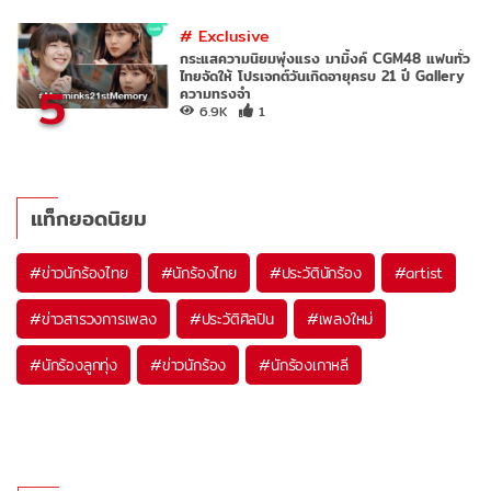
#
Exclusive
กระแสความนิยมพุ่งแรง มามิ้งค์ CGM48 แฟนทั่ว
ไทยจัดให้ โปรเจกต์วันเกิดอายุครบ 21 ปี Gallery
5
ความทรงจำ
6.9K
1
แท็กยอดนิยม
#
ข่าวนักร้องไทย
#
นักร้องไทย
#
ประวัตินักร้อง
#
artist
#
ข่าวสารวงการเพลง
#
ประวัติศิลปิน
#
เพลงใหม่
#
นักร้องลูกทุ่ง
#
ข่าวนักร้อง
#
นักร้องเกาหลี