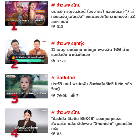
#
ข่าวเพลงไทย
นราธิป กาญจนวัฒน์ (วงชาตรี) หวนคืนเวที “7 สี
คอนเสิร์ต เฟสติวัล” ขนเพลงฮิตในความทรงจำ 22
1
สิงหาคมนี้
313
#
ข่าวเพลงลูกทุ่ง
11 เพลง มนต์แคน แก่นคูน เพลงฮิต 100 ล้าน
และอัลบั้ม มาเด้อฝันเอย
2
37.7K
#
ศิลปินไทย
ประวัติ เนเน่ พรนับพัน อันฟอลโลว์ไอจี ไบร์ท วชิร
วิชญ์
3
70.6K
7
#
ข่าวเพลงไทย
"ป๊อปเป้อ ชิไฮนิน BNK48" ขอบคุณทุกแรง
ซัพพอร์ต หลังคลิปเพลง "Shonichi" ถูกแชร์อีก
4
ครั้ง
83