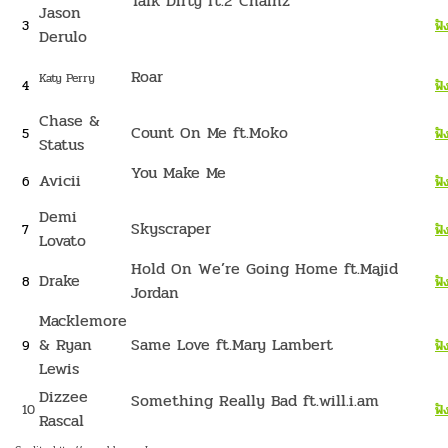
Talk Dirty ft.2 Chainz
Jason
3
ฟั
Derulo
Roar
Katy Perry
4
ฟั
Chase &
Count On Me ft.Moko
5
ฟั
Status
You Make Me
Avicii
6
ฟั
Demi
Skyscraper
7
ฟั
Lovato
Hold On We’re Going Home ft.Majid
Drake
8
ฟั
Jordan
Macklemore
& Ryan
Same Love ft.Mary Lambert
9
ฟั
Lewis
Dizzee
Something Really Bad ft.will.i.am
10
ฟั
Rascal