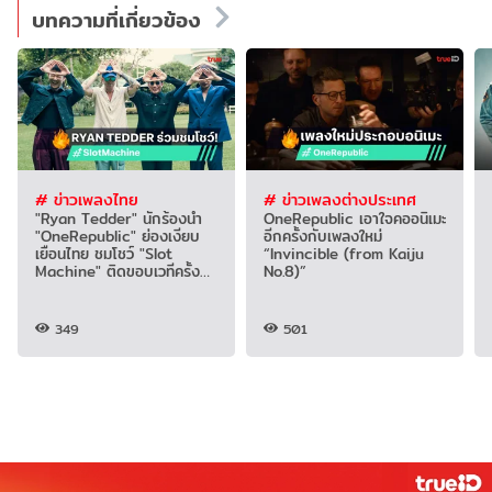
บทความที่เกี่ยวข้อง
# ข่าวเพลงไทย
# ข่าวเพลงต่างประเทศ
"Ryan Tedder" นักร้องนำ
OneRepublic เอาใจคออนิเมะ
"OneRepublic" ย่องเงียบ
อีกครั้งกับเพลงใหม่
เยือนไทย ชมโชว์ "Slot
“Invincible (from Kaiju
Machine" ติดขอบเวทีครั้ง
No.8)”
แรก
349
501