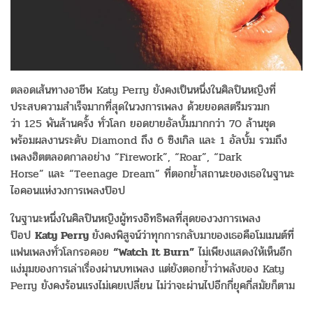
ตลอดเส้นทางอาชีพ Katy Perry ยังคงเป็นหนึ่งในศิลปินหญิงที่
ประสบความสำเร็จมากที่สุดในวงการเพลง ด้วยยอดสตรีมรวมก
ว่า 125 พันล้านครั้ง ทั่วโลก ยอดขายอัลบั้มมากกว่า 70 ล้านชุด
พร้อมผลงานระดับ Diamond ถึง 6 ซิงเกิล และ 1 อัลบั้ม รวมถึง
เพลงฮิตตลอดกาลอย่าง “Firework”, “Roar”, “Dark
Horse” และ “Teenage Dream” ที่ตอกย้ำสถานะของเธอในฐานะ
ไอคอนแห่งวงการเพลงป๊อป
ในฐานะหนึ่งในศิลปินหญิงผู้ทรงอิทธิพลที่สุดของวงการเพลง
ป๊อป
Katy Perry
ยังคงพิสูจน์ว่าทุกการกลับมาของเธอคือโมเมนต์ที่
แฟนเพลงทั่วโลกรอคอย
“Watch It Burn”
ไม่เพียงแสดงให้เห็นอีก
แง่มุมของการเล่าเรื่องผ่านบทเพลง แต่ยังตอกย้ำว่าพลังของ Katy
Perry ยังคงร้อนแรงไม่เคยเปลี่ยน ไม่ว่าจะผ่านไปอีกกี่ยุคกี่สมัยก็ตาม