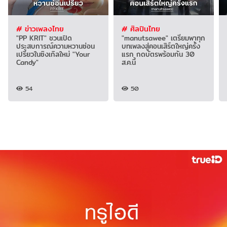
# ข่าวเพลงไทย
# ศิลปินไทย
"PP KRIT" ชวนเปิด
"manutsawee" เตรียมพาทุก
ประสบการณ์ความหวานซ่อน
บทเพลงสู่คอนเสิร์ตใหญ่ครั้ง
เปรี้ยวในซิงเกิลใหม่ "Your
แรก กดบัตรพร้อมกัน 30
Candy"
ส.ค.นี้
54
50