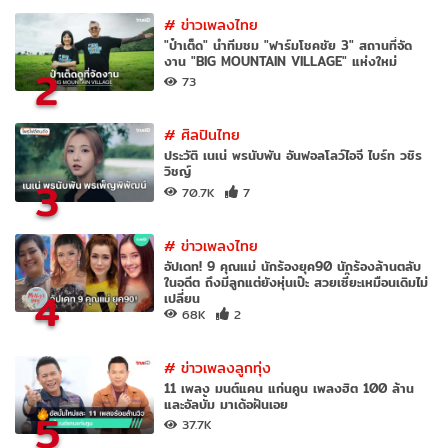
#
ข่าวเพลงไทย
"ป๋าเต็ด" นำทีมชม "ฟาร์มโชคชัย 3" สถานที่จัด
งาน "BIG MOUNTAIN VILLAGE" แห่งใหม่
2
73
#
ศิลปินไทย
ประวัติ เนเน่ พรนับพัน อันฟอลโลว์ไอจี ไบร์ท วชิร
วิชญ์
3
70.7K
7
#
ข่าวเพลงไทย
อัปเดท! 9 คุณแม่ นักร้องยุค90 นักร้องล้านตลับ
ในอดีต ถึงมีลูกแต่ยังหุ่นเป๊ะ สวยเซี๊ยะเหมือนเดิมไม่
4
เปลี่ยน
68K
2
#
ข่าวเพลงลูกทุ่ง
11 เพลง มนต์แคน แก่นคูน เพลงฮิต 100 ล้าน
และอัลบั้ม มาเด้อฝันเอย
5
37.7K