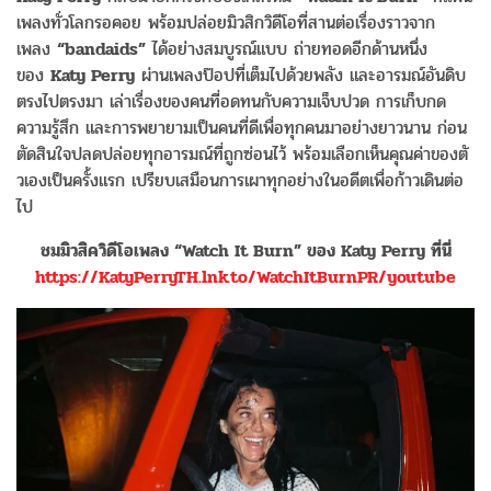
เพลงทั่วโลกรอคอย พร้อมปล่อยมิวสิกวิดีโอที่สานต่
อเรื่องราวจาก
เพลง
“bandaids”
ได้อย่างสมบูรณ์แบบ ถ่ายทอดอีกด้านหนึ่ง
ของ
Katy Perry
ผ่านเพลงป๊อปที่เต็มไปด้วยพลัง และอารมณ์อันดิบ
ตรงไปตรงมา เล่าเรื่องของคนที่อดทนกั
บความเจ็บปวด การเก็บกด
ความรู้สึก และการพยายามเป็นคนที่ดีเพื่อทุ
กคนมาอย่างยาวนาน ก่อน
ตัดสินใจปลดปล่อยทุกอารมณ์
ที่ถูกซ่อนไว้ พร้อมเลือกเห็นคุณค่าของตั
วเองเป็นครั้งแรก เปรียบเสมือนการเผาทุกอย่
างในอดีตเพื่อก้าวเดินต่อ
ไป
ชมมิวสิควิดีโอเพลง
“Watch It Burn” ของ Katy Perry ที่นี่
https://KatyPerryTH.lnk.to/WatchItBurnPR/youtube