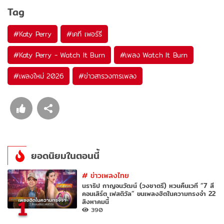
Tag
#
Katy Perry
#
เคที เพอร์รี
#
Katy Perry - Watch It Burn
#
เพลง Watch It Burn
#
เพลงใหม่ 2026
#
ข่าวสารวงการเพลง
ยอดนิยมในตอนนี้
#
ข่าวเพลงไทย
นราธิป กาญจนวัฒน์ (วงชาตรี) หวนคืนเวที “7 สี
คอนเสิร์ต เฟสติวัล” ขนเพลงฮิตในความทรงจำ 22
1
สิงหาคมนี้
390