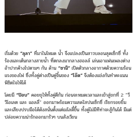
เริ่มด้วย
“ลุลา”
ที่มาในโหมด น้ำ จึงแปลงเป็นสาวบลอนสุดเซ็กซี่ ทั้ง
ร้องและเต้นกลางสายน้ำ ที่ตกลงมากลางฮอลล์ เล่นเอาแฟนเพลงต่าง
อ้าปากค้างไปตามๆ กัน ด้าน
“ซานิ”
เปิดตัวกลางอากาศด้วยความร้อน
แรงของไฟ ซึ่งทั้งคู่ต่างเป็นคู่จิ้นของ
“โอ๊ต”
จึงต้องแข่งกันทำคะแนน
พิชิตใจให้ได้
โดยมี
“ป๊อบ”
คอยยุให้ทั้งคู่ตีกัน ก่อนจะหมดเวลาและเข้าสู่ยกที่ 2 “วี
วิโอเลต และ แอลลี่” ออกมาพร้อมความสดใสปนเซ็กซี่ เรียกรอยยิ้ม
และเสียงปรบมือได้ดังสนั่นตั้งแต่เมโลดี้ขึ้น ทั้งคู่ไม่มีทีท่าจะสู้กันได้ มีแต่
ปล่อยความน่ารักออกมารัวๆ บนสังเวียน