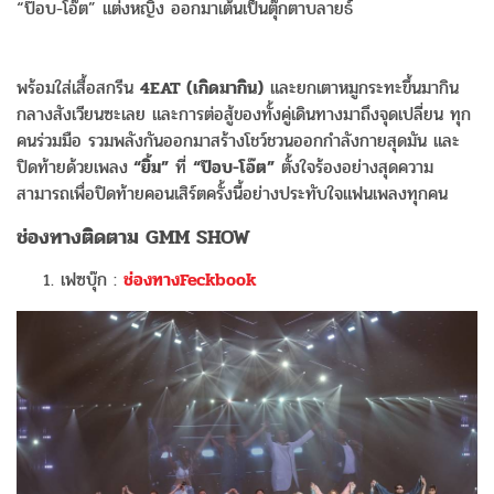
“ป๊อบ-โอ๊ต” แต่งหญิง ออกมาเต้นเป็นตุ๊กตาบลายธ์
พร้อมใส่เสื้อสกรีน
4EAT (เกิดมากิน)
และยกเตาหมูกระทะขึ้นมากิน
กลางสังเวียนซะเลย และการต่อสู้ของทั้งคู่เดินทางมาถึงจุดเปลี่ยน ทุก
คนร่วมมือ รวมพลังกันออกมาสร้างโชว์ชวนออกกำลังกายสุดมัน และ
ปิดท้ายด้วยเพลง
“ยิ้ม”
ที่
“ป๊อบ-โอ๊ต”
ตั้งใจร้องอย่างสุดความ
สามารถเพื่อปิดท้ายคอนเสิร์ตครั้งนี้อย่างประทับใจแฟนเพลงทุกคน
ช่องทางติดตาม GMM SHOW
เฟซบุ๊ก :
ช่องทางFeckbook