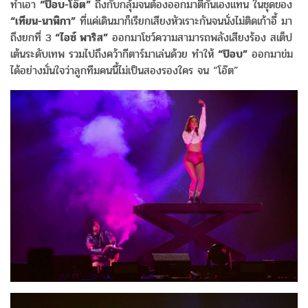
ทำเอา
“ป๊อบ-โอ๊ต”
ถึงกับกลุ้มจนต้องออกมาตีกันเองแทน ในชุดของ
“เทียน-นาฬิกา”
ที่แค่เดินมาก็เรียกเสียงหัวเราะกันจนนั่งไม่ติดเก้าอี้ มา
ถึงยกที่ 3
“ไอซ์ พาริส”
ออกมาโชว์ความสามารถพลังเสียงร้อง สเต็ป
เต้นระดับเทพ รวมไปถึงคว้ากีตาร์มาเล่นด้วย ทำให้
“ป๊อบ”
ออกมาข่ม
ได้อย่างมั่นใจว่าลูกทีมคนนี้ไม่เป็นสองรองใคร จน “โอ๊ต”