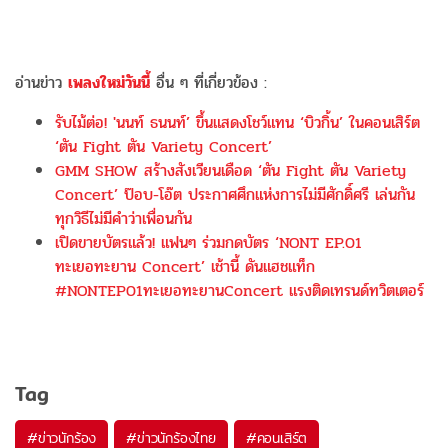
อ่านข่าว
เพลงใหม่วันนี้
อื่น ๆ ที่เกี่ยวข้อง :
รับไม้ต่อ! 'นนท์ ธนนท์’ ขึ้นแสดงโชว์แทน ‘บิวกิ้น’ ในคอนเสิร์ต
‘ตัน Fight ตัน Variety Concert’
GMM SHOW สร้างสังเวียนเดือด ‘ตัน Fight ตัน Variety
Concert’ ป๊อบ-โอ๊ต ประกาศศึกแห่งการไม่มีศักดิ์ศรี เล่นกัน
ทุกวิธีไม่มีคำว่าเพื่อนกัน
เปิดขายบัตรแล้ว! แฟนๆ ร่วมกดบัตร ‘NONT EP.01
ทะเยอทะยาน Concert’ เช้านี้ ดันแฮชแท็ก
#NONTEP01ทะเยอทะยานConcert แรงติดเทรนด์ทวิตเตอร์
Tag
#
ข่าวนักร้อง
#
ข่าวนักร้องไทย
#
คอนเสิร์ต