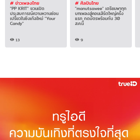
# ข่าวเพลงไทย
# ศิลปินไทย
"PP KRIT" ชวนเปิด
"manutsawee" เตรียมพาทุก
ประสบการณ์ความหวานซ่อน
บทเพลงสู่คอนเสิร์ตใหญ่ครั้ง
เปรี้ยวในซิงเกิลใหม่ "Your
แรก กดบัตรพร้อมกัน 30
Candy"
ส.ค.นี้
13
9