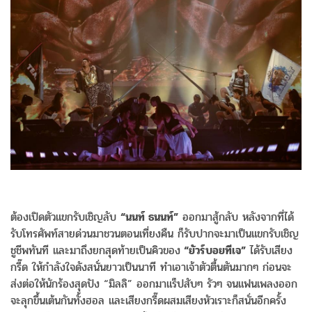
ต้องเปิดตัวแขกรับเชิญลับ
“นนท์ ธนนท์”
ออกมาสู้กลับ หลังจากที่ได้
รับโทรศัพท์สายด่วนมาชวนตอนเที่ยงคืน ก็รับปากจะมาเป็นแขกรับเชิญ
ชูชีพทันที และมาถึงยกสุดท้ายเป็นคิวของ
“ยัวร์บอยทีเจ”
ได้รับเสียง
กรี๊ด ให้กำลังใจดังสนั่นยาวเป็นนาที ทำเอาเจ้าตัวตื้นตันมากๆ ก่อนจะ
ส่งต่อให้นักร้องสุดปัง “มิลลิ” ออกมาแร็ปสับๆ รัวๆ จนแฟนเพลงออก
จะลุกขึ้นเต้นกันทั้งฮอล และเสียงกรี๊ดผสมเสียงหัวเราะก็สนั่นอีกครั้ง