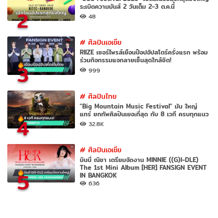
ระเบิดความมันส์ 2 วันเต็ม 2-3 ต.ค.นี้
2
48
#
ศิลปินเอเชีย
RIIZE เซอร์ไพรส์เยือนป๊อปอัปสโตร์ครั้งแรก พร้อม
ร่วมกิจกรรมแจกลายเซ็นสุดใกล้ชิด!
3
999
#
ศิลปินไทย
"Big Mountain Music Festival" มัน ใหญ่
แทร่ ยกทัพศิลปินเยอะที่สุด กับ 8 เวที ครบทุกแนว
4
32.8K
#
ศิลปินเอเชีย
มินนี่ ณิชา เตรียมจัดงาน MINNIE ((G)I-DLE)
The 1st Mini Album [HER] FANSIGN EVENT
5
IN BANGKOK
636