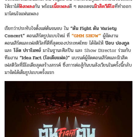
ให้เราได้
ฟังเพลง
กัน พร้อม
เนื้อเพลง
ดี ๆ ตลอดจน
มิวสิควีดีโอ
ที่ทำออก
มาโดนใจแฟนเพลง
เรียกว่าประทับใจตั้งแต่ต้นจนจบ ใน
“ตัน Fight ตัน Variety
Concert”
คอนเสิร์ตรูปแบบใหม่ ที่
“GMM SHOW”
ผู้จัดงาน
คอนเสิร์ตและเฟสติวัลที่ดีที่สุดของประเทศไทย ได้จัดให้
ป๊อบ ปองกูล
และ
โอ๊ต ปราโมทย์
มาในฐานะศิลปิน และ Show Director ร่วมกับ
ทีมงาน
“Idea Fact (ไอเดียแฟค)”
แบรนด์ผู้จัดคอนเสิร์ตและมิวสิค
เฟสติวัลที่มีไอเดียสุดสร้างสรรค์ ซึ่งการต่อสู้กันบนสังเวียนในครั้งนี้กลับ
มาจัดได้เต็มรูปแบบครั้งแรก