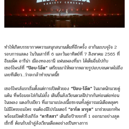
ทำให้เกิดบรรยากาศความสนุกสนานเต็มที่อีกครั้ง ฮากันแบบจุใจ 2
รอบการแสดง ในวันเสาร์ที่ 6 และวันอาทิตย์ที่ 7 สิงหาคม 2565 ที่
อิมแพ็ค อารีน่า เมืองทองธานี แฟนเพลงที่มา ได้เต็มอิ่มไปกับ
เซอร์ไพรส์ที่
“ป๊อบ-โอ๊ต”
เตรียมมาให้หลากหลายรูปแบบจนคาดไม่ถึง
เลยทีเดียว…ว่าจะกล้าทำขนาดนี้!!
เซอร์ไพรส์แรกเริ่มตั้งแต่การเปิดตัวของ
“ป๊อบ-โอ๊ต”
ในมาดนักมวยคู่
แค้น ที่พร้อมจะใส่กันไม่ยั้ง เดินขึ้นสังเวียนดวลฝีปากกันท่อนต่อท่อน
ในเพลง แดงกับเขียว ที่เอามาแปลงเนื้อซะจนทั้งคู่อารมณ์เดือดสุดๆ
ไม่มีใครยอมใคร จนต้องมีโปรโมเตอร์
“อาร์ต มารุต”
มาช่วยแยกทัพ
พร้อมเปิดตัวริงเกิร์ล
“คาริสสา”
เดินถือป้ายยกที่ 1 ออกมาอย่างสุด
เซ็กซี่ ต้อนรับเข้าสู่สังเวียนเดือดอย่างเป็นทางการ