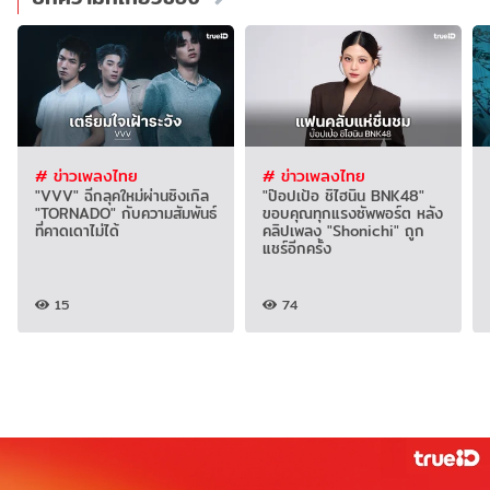
# ข่าวเพลงไทย
# ข่าวเพลงไทย
"VVV" ฉีกลุคใหม่ผ่านซิงเกิล
"ป๊อปเป้อ ชิไฮนิน BNK48"
"TORNADO" กับความสัมพันธ์
ขอบคุณทุกแรงซัพพอร์ต หลัง
ที่คาดเดาไม่ได้
คลิปเพลง "Shonichi" ถูก
แชร์อีกครั้ง
15
74