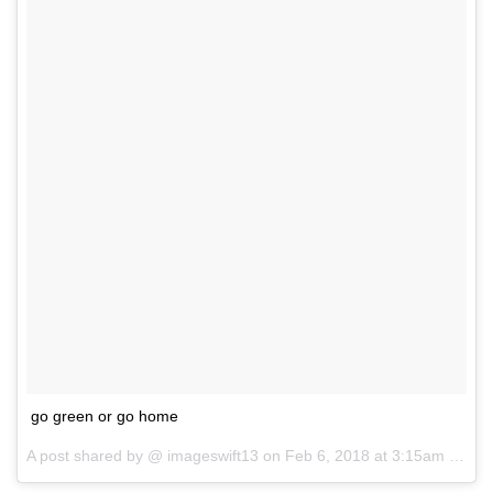
go green or go home
A post shared by @
imageswift13
on
Feb 6, 2018 at 3:15am PST