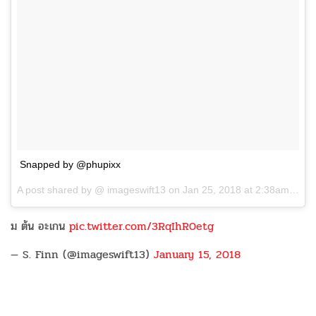
Snapped by @phupixx
A post shared by @
imageswift13
on
Jan 25, 2018 at 2:38am PST
ม ต้น อะเกน
pic.twitter.com/3RqIhR0etg
— S. Finn (@imageswift13)
January 15, 2018