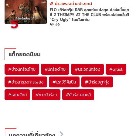
#
ข่าวเพลงต่างประเทศ
FLO เกิร์ลกรุ๊ป R&B สุดแซ่บแห่งยุค ส่งอัลบั้มชุด
ที่ 2 THERAPY AT THE CLUB พร้อมปล่อยเอ็มวี
5
“Cry Ugly” โดนใจแฟน
49
แท็กยอดนิยม
#
ข่าวนักร้องไทย
#
นักร้องไทย
#
ประวัตินักร้อง
#
artist
#
ข่าวสารวงการเพลง
#
ประวัติศิลปิน
#
นักร้องลูกทุ่ง
#
เพลงใหม่
#
ข่าวนักร้อง
#
นักร้องเกาหลี
บทความที่เกี่ยวข้อง