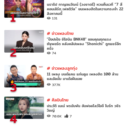
นราธิป กาญจนวัฒน์ (วงชาตรี) หวนคืนเวที “7 สี
คอนเสิร์ต เฟสติวัล” ขนเพลงฮิตในความทรงจำ 22
1
สิงหาคมนี้
131
#
ข่าวเพลงไทย
"ป๊อปเป้อ ชิไฮนิน BNK48" ขอบคุณทุกแรง
ซัพพอร์ต หลังคลิปเพลง "Shonichi" ถูกแชร์อีก
2
ครั้ง
74
#
ข่าวเพลงลูกทุ่ง
11 เพลง มนต์แคน แก่นคูน เพลงฮิต 100 ล้าน
และอัลบั้ม มาเด้อฝันเอย
3
37.7K
#
ศิลปินไทย
ประวัติ เนเน่ พรนับพัน อันฟอลโลว์ไอจี ไบร์ท วชิร
วิชญ์
4
70.6K
7