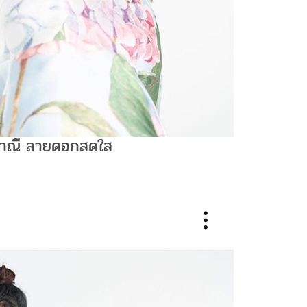
ญาณี ลายดอกสดใส