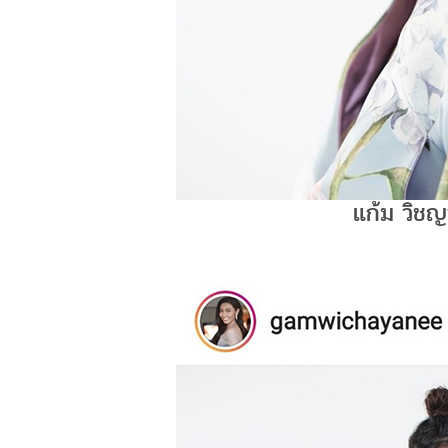
แก้ม วิช