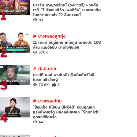
นราธิป กาญจนวัฒน์ (วงชาตรี) หวนคืน
1
เวที “7 สีคอนเสิร์ต เฟสติวัล” ขนเพลงฮิต
ในความทรงจำ 22 สิงหาคมนี้
83
#
ข่าวเพลงลูกทุ่ง
11 เพลง มนต์แคน แก่นคูน เพลงฮิต 100
2
ล้าน และอัลบั้ม มาเด้อฝันเอย
37.6K
#
ศิลปินไทย
ประวัติ เนเน่ พรนับพัน อันฟอลโลว์ไอจี
3
ไบร์ท วชิรวิชญ์
70.6K
7
#
ข่าวเพลงไทย
"ป๊อปเป้อ ชิไฮนิน BNK48" ขอบคุณทุก
4
แรงซัพพอร์ต หลังคลิปเพลง "Shonichi"
ถูกแชร์อีกครั้ง
44