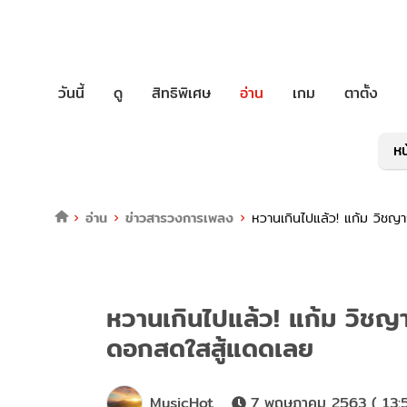
วันนี้
ดู
สิทธิพิเศษ
อ่าน
เกม
ตาตั้ง
หน
อ่าน
ข่าวสารวงการเพลง
หวานเกินไปแล้ว! แก้ม วิชญ
หวานเกินไปแล้ว! แก้ม วิชญา
ดอกสดใสสู้แดดเลย
MusicHot
7 พฤษภาคม 2563 ( 13: