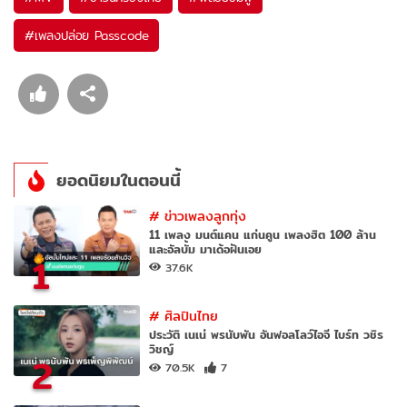
#
เพลงปล่อย Passcode
ยอดนิยมในตอนนี้
#
ข่าวเพลงลูกทุ่ง
11 เพลง มนต์แคน แก่นคูน เพลงฮิต 100 ล้าน
และอัลบั้ม มาเด้อฝันเอย
1
37.6K
#
ศิลปินไทย
ประวัติ เนเน่ พรนับพัน อันฟอลโลว์ไอจี ไบร์ท วชิร
วิชญ์
2
70.5K
7