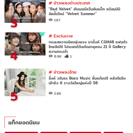
#
ข่าวเพลงต่างประเทศ
"Red Velvet" ซัมเมอร์ควีนคัมแบ็ก พร้อมมินิ
อัลบั้มใหม่ "Velvet Summer"
3
197
#
Exclusive
กระแสความนิยมพุ่งแรง มามิ้งค์ CGM48 แฟนทั่ว
ไทยจัดให้ โปรเจกต์วันเกิดอายุครบ 21 ปี Gallery
4
ความทรงจำ
6.9K
1
#
ข่าวเพลงไทย
อิ้งค์ วรันธร Boxx Music ยิ้มแก้มปริ หลังติดโผ
เข้าชิง 6 รางวัลใหญ่แห่งปี 58
5
2.6K
แท็กยอดนิยม