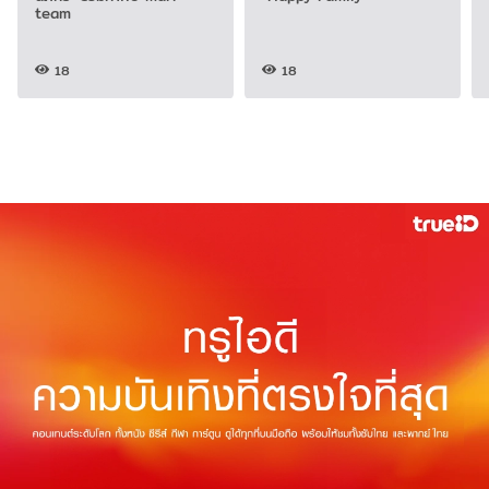
team
18
18