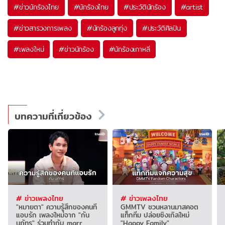
#
ข่าวนักร้องไทย
#
นักร้องไทย
#
ประวัตินักร้อง
#
artist
#
ข่าวสารวงการเพลง
#
นักร้องลูกทุ่ง
#
ประวัติศิลปิน
#
เพลงใหม่
#
ข่าวนักร้อง
#
นักร้องเกาหลี
บทความที่เกี่ยวข้อง
# ข่าวเพลงไทย
# ข่าวเพลงไทย
"หมายตา" ความรู้สึกของคนที่
GMMTV ชวนหลานมาสคอต
แอบรัก เพลงใหม่จาก "กัน
แท็กทีม ปล่อยซิงเกิลใหม่
นภัทร" ร่วมทำกับ marr
"Happy Family"