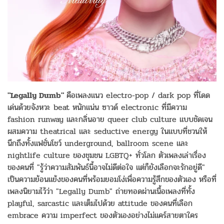
"Legally Dumb"
คือเพลงแนว electro-pop / dark pop ที่โดด
เด่นด้วยจังหวะ beat หนักแน่น ซาวด์ electronic ที่มีความ
fashion runway และกลิ่นอาย queer club culture แบบชัดเจน
ผสมความ theatrical และ seductive energy ในแบบที่ชวนให้
นึกถึงทั้งแฟชั่นโชว์ underground, ballroom scene และ
nightlife culture ของชุมชน LGBTQ+ ทั่วโลก ตัวเพลงเล่าเรื่อง
ของคนที่ "รู้ว่าความสัมพันธ์นี้อาจไม่ดีต่อใจ แต่ก็ยังเลือกจะรักอยู่ดี"
เป็นความย้อนแย้งของคนที่พร้อมยอมโง่เพื่อความรู้สึกของตัวเอง หรือที่
เพลงนิยามไว้ว่า "Legally Dumb" ถ่ายทอดผ่านเนื้อเพลงที่ทั้ง
playful, sarcastic และเต็มไปด้วย attitude ของคนที่เลือก
embrace ความ imperfect ของตัวเองอย่างไม่แคร์สายตาใคร