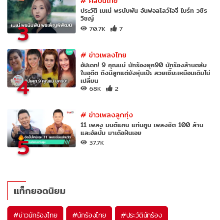
#
ศิลปินไทย
ประวัติ เนเน่ พรนับพัน อันฟอลโลว์ไอจี ไบร์ท วชิร
วิชญ์
3
70.7K
7
#
ข่าวเพลงไทย
อัปเดท! 9 คุณแม่ นักร้องยุค90 นักร้องล้านตลับ
ในอดีต ถึงมีลูกแต่ยังหุ่นเป๊ะ สวยเซี๊ยะเหมือนเดิมไม่
4
เปลี่ยน
68K
2
#
ข่าวเพลงลูกทุ่ง
11 เพลง มนต์แคน แก่นคูน เพลงฮิต 100 ล้าน
และอัลบั้ม มาเด้อฝันเอย
5
37.7K
แท็กยอดนิยม
#
ข่าวนักร้องไทย
#
นักร้องไทย
#
ประวัตินักร้อง