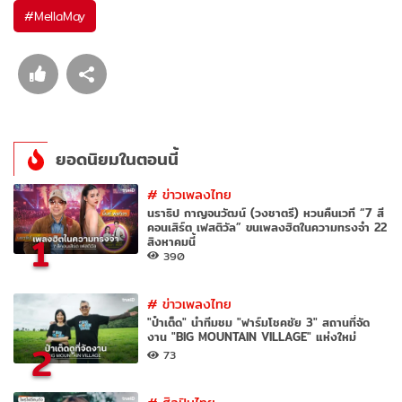
#
MellaMay
ยอดนิยมในตอนนี้
#
ข่าวเพลงไทย
นราธิป กาญจนวัฒน์ (วงชาตรี) หวนคืนเวที “7 สี
คอนเสิร์ต เฟสติวัล” ขนเพลงฮิตในความทรงจำ 22
1
สิงหาคมนี้
390
#
ข่าวเพลงไทย
"ป๋าเต็ด" นำทีมชม "ฟาร์มโชคชัย 3" สถานที่จัด
งาน "BIG MOUNTAIN VILLAGE" แห่งใหม่
2
73