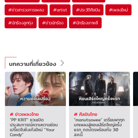
#
ข่าวสารวงการเพลง
#
artist
#
ประวัติศิลปิน
#
เพลงใหม่
#
นักร้องลูกทุ่ง
#
ข่าวนักร้อง
#
นักร้องเกาหลี
บทความที่เกี่ยวข้อง
# ข่าวเพลงไทย
# ศิลปินไทย
"PP KRIT" ชวนเปิด
"manutsawee" เตรียมพาทุก
ประสบการณ์ความหวานซ่อน
บทเพลงสู่คอนเสิร์ตใหญ่ครั้ง
เปรี้ยวในซิงเกิลใหม่ "Your
แรก กดบัตรพร้อมกัน 30
Candy"
ส.ค.นี้