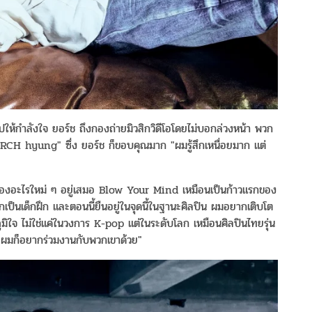
ห้กำลังใจ ยอร์ช ถึงกองถ่ายมิวสิกวิดีโอโดยไม่บอกล่วงหน้า พวก
ORCH hyung" ซึ่ง ยอร์ช ก็ขอบคุณมาก "ผมรู้สึกเหนื่อยมาก แต่
องอะไรใหม่ ๆ อยู่เสมอ Blow Your Mind เหมือนเป็นก้าวแรกของ
เป็นเด็กฝึก และตอนนี้ยืนอยู่ในจุดนี้ในฐานะศิลปิน ผมอยากเติบโต
ภูมิใจ ไม่ใช่แค่ในวงการ K-pop แต่ในระดับโลก เหมือนศิลปินไทยรุ่น
 ผมก็อยากร่วมงานกับพวกเขาด้วย"