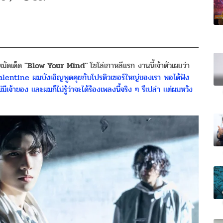
มัดเด็ด
"Blow Your Mind"
โซโล่เกาหลีแรก งานนี้เจ้าตัวเผยว่า
 Valentine ผมบังเอิญพูดคุยกับโปรดิวเซอร์ใหญ่ของเรา พอได้ฟัง
เจ้าของ และผมก็ไม่รู้ว่าจะได้ร้องเพลงนี้จริง ๆ รึเปล่า แต่ผมหวัง