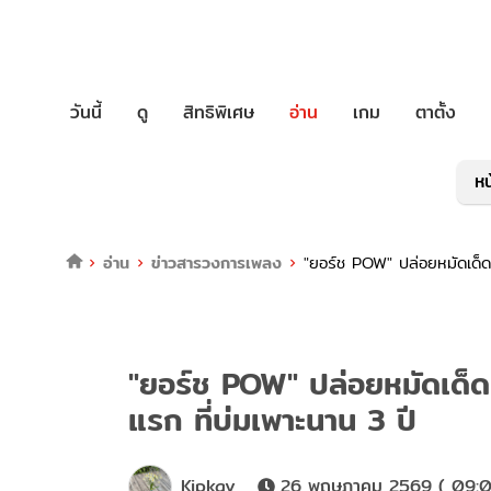
วันนี้
ดู
สิทธิพิเศษ
อ่าน
เกม
ตาตั้ง
หน
อ่าน
ข่าวสารวงการเพลง
"ยอร์ช POW" ปล่อยหมัดเด็ด
"ยอร์ช POW" ปล่อยหมัดเด็ด
แรก ที่บ่มเพาะนาน 3 ปี
Kipkay
26 พฤษภาคม 2569 ( 09:0