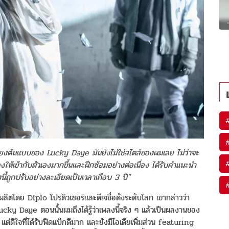
งต้นแบบของ Lucky Daye มันยังไม่ใช่สไตล์ของผมเลย ไม่ว่าจะ
งให้เข้ากับตัวเองมากขึ้นและฝึกซ้อมอย่างต่อเนื่อง ได้รับคำแนะนำ
ูกปรับอย่างละเอียดเป็นเวลาเกือบ 3 ปี"
ี้ผลิตโดย Diplo โปรดิวเซอร์และดีเจชื่อดังระดับโลก เขากล่าวว่า
ucky Daye ตอนนั้นผมถึงได้รู้ว่าเพลงนี้จริง ๆ แล้วเป็นผลงานของ
ีใจที่ได้รับฟีดแบ็กดีมาก และยังมีไอเดียเพิ่มส่วน featuring