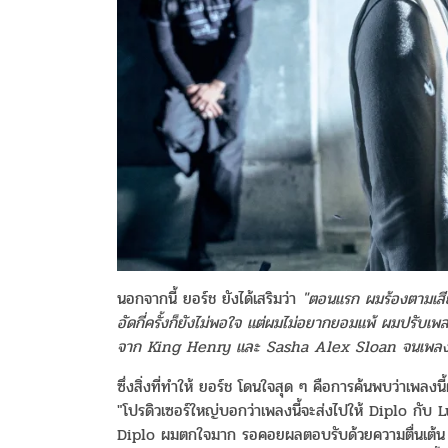
นอกจากนี้ ยอร์ช ยังได้เสริมว่า
"ตอนแรก ผมร้องตามเสีย
อัดกี่ครั้งก็ยังไม่พอใจ แต่ผมไม่อยากยอมแพ้ ผมปรับเพล
จาก King Henry และ Sasha Alex Sloan จนเพลงนี้ถ
ซึ่งสิ่งที่ทำให้ ยอร์ช โดนใจสุด ๆ คือการค้นพบว่าเพลงน
"โปรดิวเซอร์ใหญ่บอกว่าเพลงนี้จะส่งไปให้ Diplo กับ L
Diplo ผมตกใจมาก รอคอยผลตอบรับด้วยความตื่นเต้น แต่ด