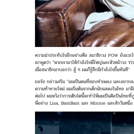
ความน่าประทับใจอีกอย่างคือ สมาชิกวง POW ยังแวะไปใ
เขาพูดว่า "พวกเรามาให้กำลังใจพี่ใหญ่และหัวหน้าวง Y
เมื่อสมาชิกมาบอกว่า สู้ ๆ ผมก็รู้สึกมีกำลังใจขึ้นทันที"
ยอร์ช กล่าวเสริม "ผมเป็นคนที่ชอบทำเพลง และอยากล
ความท้าทายใหม่ ผมเริ่มต้นจากเด็กนักแสดงในไทย มาฝึก
ต่อไป ผมหวังว่าการเติบโตนี้จะทำให้ผมเป็นศิลปินไทยที่
พี่อย่าง Lisa, BamBam และ Minnie และสักวันหนึ่ง