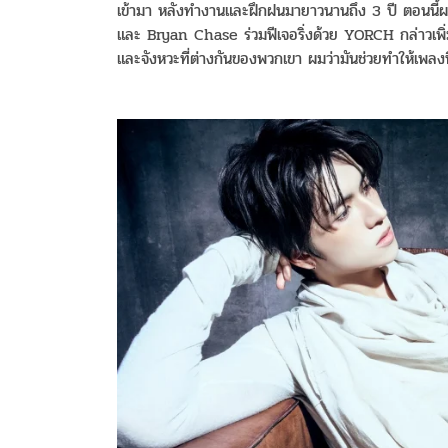
เข้ามา หลังทำงานและฝึกฝนมายาวนานถึง 3 ปี ตอนนี้ผมมีควา
และ Bryan Chase ร่วมฟีเจอริ่งด้วย YORCH กล่าวเพิ
และจังหวะที่ต่างกันของพวกเขา ผมว่ามันช่วยทำให้เพลงน