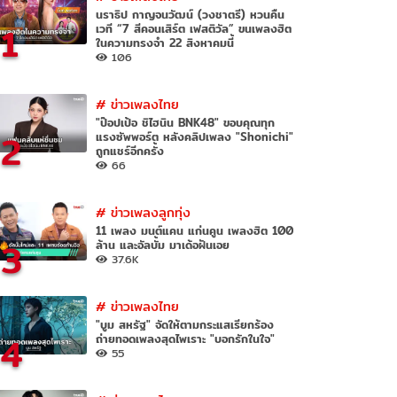
นราธิป กาญจนวัฒน์ (วงชาตรี) หวนคืน
1
เวที “7 สีคอนเสิร์ต เฟสติวัล” ขนเพลงฮิต
ในความทรงจำ 22 สิงหาคมนี้
106
#
ข่าวเพลงไทย
"ป๊อปเป้อ ชิไฮนิน BNK48" ขอบคุณทุก
2
แรงซัพพอร์ต หลังคลิปเพลง "Shonichi"
ถูกแชร์อีกครั้ง
66
#
ข่าวเพลงลูกทุ่ง
11 เพลง มนต์แคน แก่นคูน เพลงฮิต 100
3
ล้าน และอัลบั้ม มาเด้อฝันเอย
37.6K
#
ข่าวเพลงไทย
"บูม สหรัฐ" จัดให้ตามกระแสเรียกร้อง
4
ถ่ายทอดเพลงสุดไพเราะ "บอกรักในใจ"
55