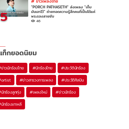
#
ข่าวเพลงไทย
"PORCH PATHASETH" ส่งเพลง "เก็บ
5
มันเอาไว้" ถ่ายทอดความรู้สึกคนที่เป็นได้แค่
พระรองสายซับ
46
แท็กยอดนิยม
#
ข่าวนักร้องไทย
#
นักร้องไทย
#
ประวัตินักร้อง
#
artist
#
ข่าวสารวงการเพลง
#
ประวัติศิลปิน
#
นักร้องลูกทุ่ง
#
เพลงใหม่
#
ข่าวนักร้อง
#
นักร้องเกาหลี