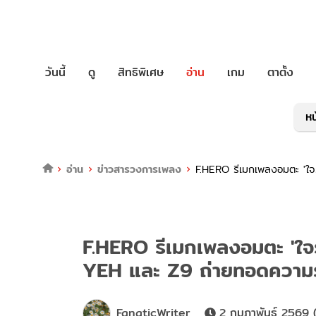
วันนี้
ดู
สิทธิพิเศษ
อ่าน
เกม
ตาตั้ง
หน
อ่าน
ข่าวสารวงการเพลง
F.HERO รีเมกเพลงอมตะ 'ใจรั
F.HERO รีเมกเพลงอมตะ 'ใจรัก
YEH และ Z9 ถ่ายทอดความรั
FanaticWriter
2 กุมภาพันธ์ 2569 