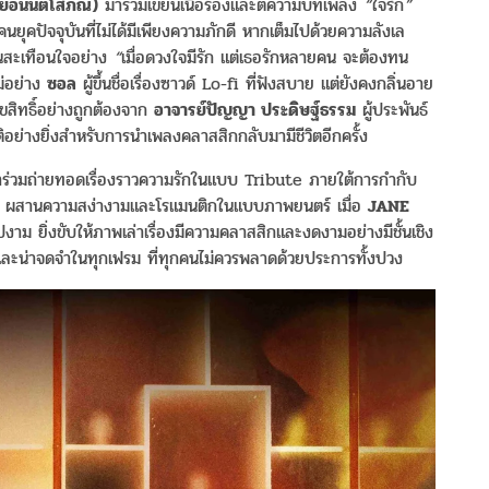
ัยอนันต์โสภณ
)
มาร่วมเขียนเนื้อร้องและตีความบทเพลง
“
ใจรัก
”
ยุคปัจจุบันที่ไม่ได้มีเพียงความภักดี หากเต็มไปด้วยความลังเล
นสะเทือนใจอย่าง
“
เมื่อดวงใจมีรัก
แต่เธอรักหลายคน
จะต้องทน
ม่อย่าง
ซอล
ผู้ขึ้นชื่อเรื่องซาวด์ Lo-fi ที่ฟังสบาย แต่ยังคงกลิ่นอาย
ิขสิทธิ์อย่างถูกต้องจาก
อาจารย์ปัญญา
ประดิษฐ์ธรรม
ผู้ประพันธ์
ิอย่างยิ่งสำหรับการนำเพลงคลาสสิกกลับมามีชีวิตอีกครั้ง
ร่วมถ่ายทอดเรื่องราวความรักในแบบ Tribute ภายใต้การกำกับ
นสมัย ผสานความสง่างามและโรแมนติกในแบบภาพยนตร์ เมื่อ
JANE
งาม ยิ่งขับให้ภาพเล่าเรื่องมีความคลาสสิกและงดงามอย่างมีชั้นเชิง
ไม และน่าจดจำในทุกเฟรม ที่ทุกคนไม่ควรพลาดด้วยประการทั้งปวง