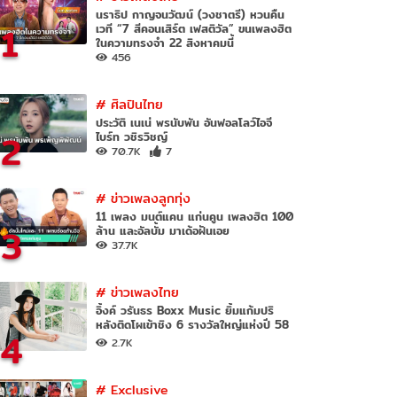
นราธิป กาญจนวัฒน์ (วงชาตรี) หวนคืน
1
เวที “7 สีคอนเสิร์ต เฟสติวัล” ขนเพลงฮิต
ในความทรงจำ 22 สิงหาคมนี้
456
#
ศิลปินไทย
ประวัติ เนเน่ พรนับพัน อันฟอลโลว์ไอจี
2
ไบร์ท วชิรวิชญ์
70.7K
7
#
ข่าวเพลงลูกทุ่ง
11 เพลง มนต์แคน แก่นคูน เพลงฮิต 100
3
ล้าน และอัลบั้ม มาเด้อฝันเอย
37.7K
#
ข่าวเพลงไทย
อิ้งค์ วรันธร Boxx Music ยิ้มแก้มปริ
หลังติดโผเข้าชิง 6 รางวัลใหญ่แห่งปี 58
4
2.7K
#
Exclusive