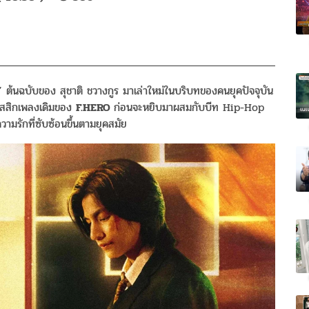
้นฉบับของ สุชาติ ชวางกูร มาเล่าใหม่ในบริบทของคนยุคปัจจุบัน
ลาสสิกเพลงเดิมของ
F.HERO
ก่อนจะหยิบมาผสมกับบีท Hip-Hop
ามรักที่ซับซ้อนขึ้นตามยุคสมัย