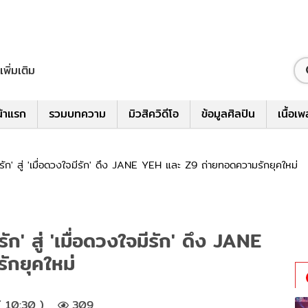
เพิ่มเติม
้าแรก
รวมบทความ
มิวสิควิดีโอ
ข้อมูลศิลปิน
เนื้อเ
ก' สู่ 'เมื่อดวงใจมีรัก' ดึง JANE YEH และ Z9 ถ่ายทอดความรักยุคใหม่
' สู่ 'เมื่อดวงใจมีรัก' ดึง JANE
กยุคใหม่
( 10:30 )
309