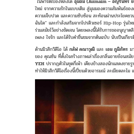
ในพาร์ตเบื้องหลังได้
อุ๋มอิ๋ม
(Aumaim –
อัญรินทร์
ช
ใหม่ จากความรักในแบบเดิม สู่มุมมองความสัมพันธ์ของคน
ความเจ็บปวด และความซับซ้อน สะท้อนผ่านประโยคชว
ฉันใด” และกำลังเสริมจากโปรดิวเซอร์ Hip-Hop รุ่นให
ร่วมสมัยไว้อย่างชัดเจน โดยเพลงนี้ได้รับการขออนุญาตล
เพลง ใจรัก และได้รับคำชื่นชมจากต้นฉบับ นับเป็นเกียรต
ด้านมิวสิกวิดีโอ ได้
กลัฟ
คณาวุฒิ
และ
เอม
ภูมิภัทร
มา
ของ คุณซัน ที่ตั้งใจสร้างภาพเล่าเรื่องกลิ่นอายย้อ
YEH
ปรากฏตัวในชุดกี่เพ้า เคียงข้างสองนักแสดงชายรูป
ทำให้มิวสิกวิดีโอเรื่องนี้เปี่ยมด้วยอารมณ์ ละเมียดละ