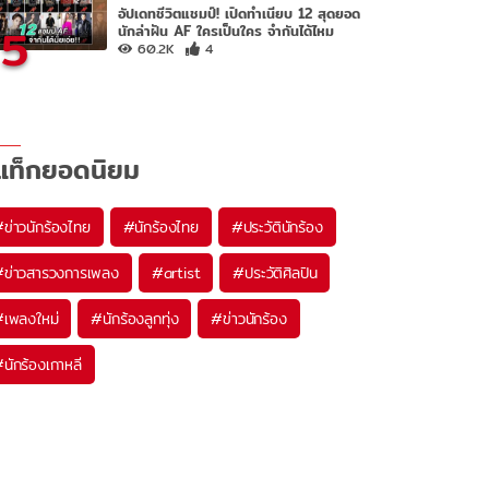
อัปเดทชีวิตแชมป์! เปิดทำเนียบ 12 สุดยอด
5
นักล่าฝัน AF ใครเป็นใคร จำกันได้ไหม
60.2K
4
แท็กยอดนิยม
#
ข่าวนักร้องไทย
#
นักร้องไทย
#
ประวัตินักร้อง
#
ข่าวสารวงการเพลง
#
artist
#
ประวัติศิลปิน
#
เพลงใหม่
#
นักร้องลูกทุ่ง
#
ข่าวนักร้อง
#
นักร้องเกาหลี