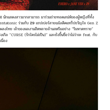
H
นักแสดงสาวมากสามารถ มาร่วมถ่ายทอดเสน่ห์ของผู้หญิงที่ทั้ง
Pentatonic ร่วมกับ
Z9
แรปเปอร์สายเมโลดิคแทร็ปขวัญใจ Gen Z
การเพลงไทย เจ้าของผลงานฮิตหลายล้านสตรีมอย่าง “ริมหาดทราย”
กิล “CURSE (รักใครไม่เป็น)” และยังขึ้นชื่อว่าไม่ว่าจะ feat. กับ
นื่อง