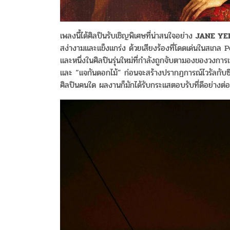
เพลงนี้ได้ศิลปินรับเชิญพิเศษที่น่าสนใจอย่าง
JANE YE
สง่างามและแข็งแกร่ง ด้วยเสียงร้องที่โดดเด่นในสเกล 
และหนึ่งในศิลปินรุ่นใหม่ที่กำลังถูกจับตามองของวง
และ “แจกันดอกไม้” ก่อนจะสร้างปรากฏการณ์ไวรัลกับซิงเ
ศิลปินคนใด ผลงานก็มักได้รับกระแสตอบรับที่ดีอย่างต่อเ