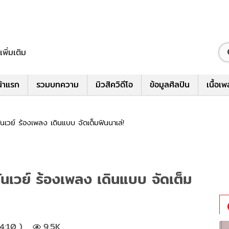
เพิ่มเติม
้าแรก
รวมบทความ
มิวสิควิดีโอ
ข้อมูลศิลปิน
เนื้อเ
ันเวย์ ร้องเพลง เดินแบบ จัดเต็มฟินนาเล่!
รันเวย์ ร้องเพลง เดินแบบ จัดเต็ม
4:10 )
9.5K