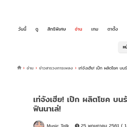
วันนี้
ดู
สิทธิพิเศษ
อ่าน
เกม
ตาตั้ง
หน
อ่าน
ข่าวสารวงการเพลง
เท่จังเฮีย! เป๊ก ผลิตโชค บนร
เท่จังเฮีย! เป๊ก ผลิตโชค บน
ฟินนาเล่!
Music Talk
25 พฤษภาคม 2561 ( 1