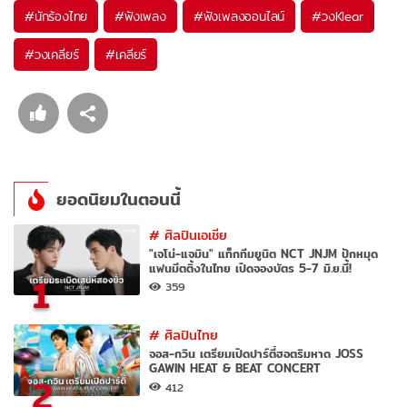
#
นักร้องไทย
#
ฟังเพลง
#
ฟังเพลงออนไลน์
#
วงKlear
#
วงเคลียร์
#
เคลียร์
ยอดนิยมในตอนนี้
#
ศิลปินเอเชีย
"เจโน่-แจมิน" แท็กทีมยูนิต NCT JNJM ปักหมุด
แฟนมีตติ้งในไทย เปิดจองบัตร 5-7 มิ.ย.นี้!
1
359
#
ศิลปินไทย
จอส-กวิน เตรียมเปิดปาร์ตี้ฮอตริมหาด JOSS
GAWIN HEAT & BEAT CONCERT
2
412