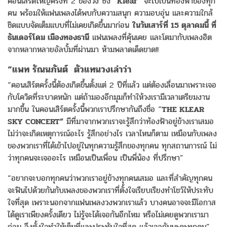
คอนเสิร์ตใหญ่ครั้งที่ 2 ของวง ซึ่ง
“Klear”
จะไปเป็นท้องฟ้าของทุก
คน พร้อมให้แฟนเพลงได้พบกับความสนุก ความอบอุ่น และความใกล้
ชิดแบบจัดเต็มแบบที่ไม่เคยเกิดขึ้นมาก่อน
ในวันเสาร์ที่ 15 ตุลาคมนี้ ที่
ธันเดอร์โดม เมืองทองธานี
แฟนเพลงที่คุ้นเคย และโตมากับเพลงฮิต
จากหลากหลายอัลบั้มที่ผ่านมา ห้ามพลาดเด็ดขาด!!
“แพท รัณนภันต์ ตัวแทนวงเล่าว่า
“คอนเสิร์ตครั้งนี้ต้องเกิดขึ้นตั้งแต่ 2 ปีที่แล้ว แต่ต้องเลื่อนมาเพราะเจอ
กับโควิดที่ระบาดหนัก แต่ถ้ามองอีกมุมก็ทำให้วงเรามีเวลาเตรียมงาน
มากขึ้น ในคอนเสิร์ตครั้งนี้พวกเราปรึกษากันถึงชื่อ “
THE KLEAR
SKY CONCERT”
มีที่มาจากพวกเราจะรู้สึกว่าท้องฟ้าอยู่ข้างเราเสมอ
ไม่ว่าจะเกิดเหตุการณ์อะไร รู้สึกอย่างไร เวลาไหนก็ตาม เหมือนกับเพลง
ของพวกเราที่ได้เข้าไปอยู่ในทุกความรู้สึกของทุกคน ทุกสถานการณ์ ไม่
ว่าทุกคนจะเจออะไร เหมือนเป็นเพื่อน เป็นพี่น้อง ที่ปรึกษา”
“อยากจะบอกทุกคนว่าพวกเราอยู่ข้างทุกคนเสมอ และที่สำคัญทุกคน
จะฟินไปด้วยกันกับเพลงของพวกเราที่ตั้งใจเรียบเรียงทำโชว์ให้ประทับ
ใจที่สุด เพราะนอกจากแฟนเพลงวงพวกเราแล้ว บางคนอาจจะมีโอกาส
ได้ดูเราเพียงครั้งเดียว ไม่รู้จะได้เจอกันอีกไหม หรือไม่เคยดูพวกเรามา
ก่อน จึงตั้งใจทำให้เต็มที่และประทับใจที่สุด แล้วเจอกันนะคะทุกคน”