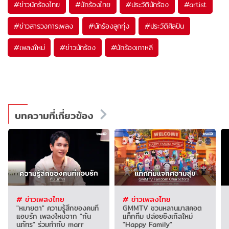
#
ข่าวนักร้องไทย
#
นักร้องไทย
#
ประวัตินักร้อง
#
artist
#
ข่าวสารวงการเพลง
#
นักร้องลูกทุ่ง
#
ประวัติศิลปิน
#
เพลงใหม่
#
ข่าวนักร้อง
#
นักร้องเกาหลี
บทความที่เกี่ยวข้อง
# ข่าวเพลงไทย
# ข่าวเพลงไทย
"หมายตา" ความรู้สึกของคนที่
GMMTV ชวนหลานมาสคอต
แอบรัก เพลงใหม่จาก "กัน
แท็กทีม ปล่อยซิงเกิลใหม่
นภัทร" ร่วมทำกับ marr
"Happy Family"