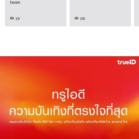
team
19
20