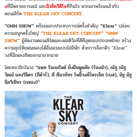
ง
ที่มีหลายอารมณ์ และ
มิวสิควีดีโอ
ที่กินใจ พวกเขาพร้อมแล้วกับ
คอนเสิร์ต
THE KLEAR SKY CONCERT
“GMM SHOW”
พร้อมมอบประสบการณ์ครั้งสำคัญ
“Klear”
ปล่อย
ความสนุกครั้งใหญ่
“THE KLEAR SKY CONCERT” “GMM
SHOW”
ผู้จัดงานคอนเสิร์ตและเฟสติวัลที่ดีที่สุดของประเทศไทย สร้าง
ความสุขให้แฟนเพลงได้อิ่มเอมแบบไม่มีพัก ด้วยการล็อกคิว “Klear”
วงที่มีเพลงฮิตออกมามากมาย
โดยสมาชิกในวง
“แพท รัณนภันต์ ยั่งยืนพูนชัย (ร้องนำ), ณัฐ ณัฐ
วัฒน์ แสงวิจิตร (กีต้าร์), คี คียาภัทร โพธิ์วงศ์ไพรเลิศ (เบส), นัฐ นัฐ
นิลวิเชียร (กลอง)”