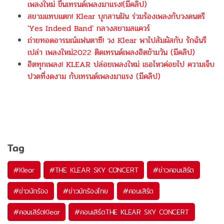
เพลงใหม่ ขึ้นเทรนด์เพลงมาแรง!(มีคลิป)
สยามแทบแตก! Klear บุกสานฝัน ร่วมร้องเพลงกับวงดนตรี
'Yes Indeed Band' กลางสยามสแควร์
ถ่ายทอดอารมณ์แฟนตาซี! วง Klear พาไปสัมผัสกับ รักฉันรึ
เปล่า เพลงใหม่2022 ติดเทรนด์เพลงฮิตข้ามวัน (มีคลิป)
ฮิตทุกเพลง! KLEAR ปล่อยเพลงใหม่ เธอไหวค่อยไป ความเจ็บ
ปวดที่งดงาม กับเทรนด์เพลงมาแรง (มีคลิป)
Tag
#
Klear
#
THE KLEAR SKY CONCERT
#
ข่าวคอนเสิร์ต
#
ข่าวนักร้อง
#
ข่าวนักร้องไทย
#
คอนเสิร์ต
#
คอนเสิร์ตKlear
#
คอนเสิร์ตTHE KLEAR SKY CONCERT