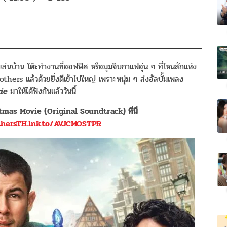
เล่นบ้าน โต๊ะทำงานที่ออฟฟิศ หรือมุมจิบกาแฟอุ่น ๆ ที่ไหนสักแห่ง
ers แล้วด้วยยิ่งดีเข้าไปใหญ่ เพราะหนุ่ม ๆ ส่งอัลบั้มเพลง
ie
มาให้ได้ฟังกันแล้ววันนี้
mas Movie (Original Soundtrack) ที่นี่
thersTH.lnk.to/AVJCMOSTPR