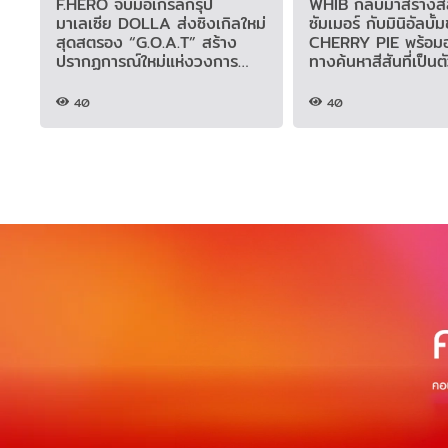
F.HERO จับมือเกิร์ลกรุ๊ป
WHIB กลับมาสร้างสีส
มาเลเซีย DOLLA ส่งซิงเกิลใหม่
ซัมเมอร์ กับมินิอัลบั้ม
สุดสตรอง “G.O.A.T” สร้าง
CHERRY PIE พร้อมอ
ปรากฏการณ์ใหม่แห่งวงการ
ทางค้นหาสีสันที่เป็นต
เพลงอาเซียน
40
40