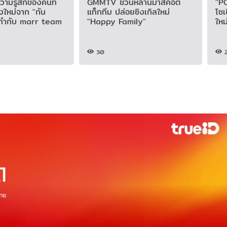
ามรู้สึกของคนที่
GMMTV ชวนหลานมาสคอต
"PO
งใหม่จาก "กัน
แท็กทีม ปล่อยซิงเกิลใหม่
โซเ
มทำกับ marr team
"Happy Family"
ใหม
30