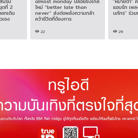
ันรับ
almost monday ปล่อยซิงเกิล
"หมายตา" คว
ชุดที่ 2
ใหม่ “better late than
แอบรัก เพล
อกเดิน
never” ส่งต่อพลังความกล้า
นภัทร" ร่ว
ัวเอง
คว้าชีวิตที่ต้องการ
22
29