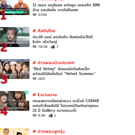
11 เพลง มนต์แคน แก่นคูน เพลงฮิต 100
1
ล้าน และอัลบั้ม มาเด้อฝันเอย
37.6K
#
ศิลปินไทย
ประวัติ เนเน่ พรนับพัน อันฟอลโลว์ไอจี
2
ไบร์ท วชิรวิชญ์
70.5K
7
#
ข่าวเพลงต่างประเทศ
"Red Velvet" ซัมเมอร์ควีนคัมแบ็ก
3
พร้อมมินิอัลบั้มใหม่ "Velvet Summer"
203
#
Exclusive
กระแสความนิยมพุ่งแรง มามิ้งค์ CGM48
4
แฟนทั่วไทยจัดให้ โปรเจกต์วันเกิดอายุครบ
21 ปี Gallery ความทรงจำ
6.9K
1
#
ข่าวเพลงลูกทุ่ง