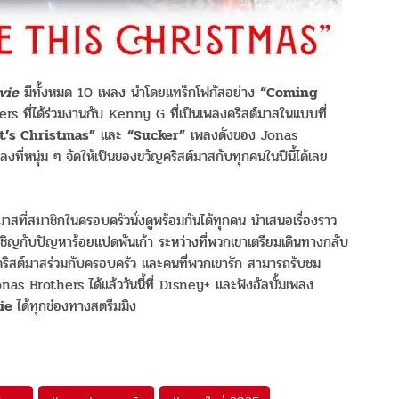
vie
มีทั้งหมด
10
เพลง นำโดยแทร็กโฟกัสอย่าง
“Coming
hers
ที่ได้ร่วมงานกับ
Kenny G
ที่เป็นเพลงคริสต์มาสในแบบที่
It’s Christmas”
และ
“Sucker”
เพลงดังของ
Jonas
ลงที่
หนุ่ม ๆ จัดให้เป็นของขวัญคริสต์มาสกั
บทุกคนในปีนี้ได้เลย
าสที่สมาชิ
กในครอบครัวนั่งดูพร้อมกันได้ทุ
กคน นำเสนอเรื่องราว
ผชิญกับปัญหาร้อยแปดพั
นเก้า ระหว่างที่พวกเขาเตรียมเดิ
นทางกลับ
ริ
สต์มาสร่วมกับครอบครัว และคนที่พวกเขารัก สามารถรับชม
as Brothers ได้แล้ววันนี้ที่ Disney+ และฟังอัลบั้
มเพลง
vie
ได้ทุกช่องทางสตรีมมิง