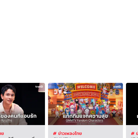
ทย
# ข่าวเพลงไทย
# ข