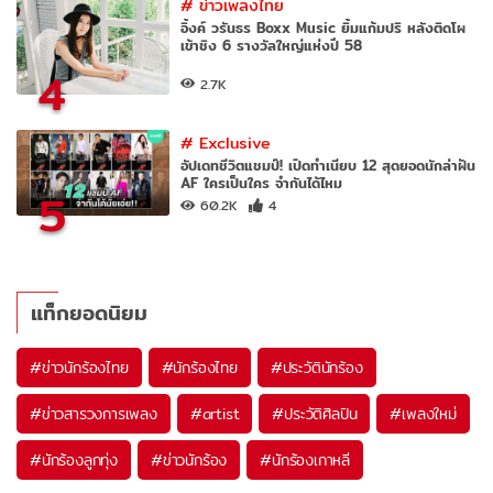
#
ข่าวเพลงไทย
อิ้งค์ วรันธร Boxx Music ยิ้มแก้มปริ หลังติดโผ
เข้าชิง 6 รางวัลใหญ่แห่งปี 58
4
2.7K
#
Exclusive
อัปเดทชีวิตแชมป์! เปิดทำเนียบ 12 สุดยอดนักล่าฝัน
AF ใครเป็นใคร จำกันได้ไหม
5
60.2K
4
แท็กยอดนิยม
#
ข่าวนักร้องไทย
#
นักร้องไทย
#
ประวัตินักร้อง
#
ข่าวสารวงการเพลง
#
artist
#
ประวัติศิลปิน
#
เพลงใหม่
#
นักร้องลูกทุ่ง
#
ข่าวนักร้อง
#
นักร้องเกาหลี