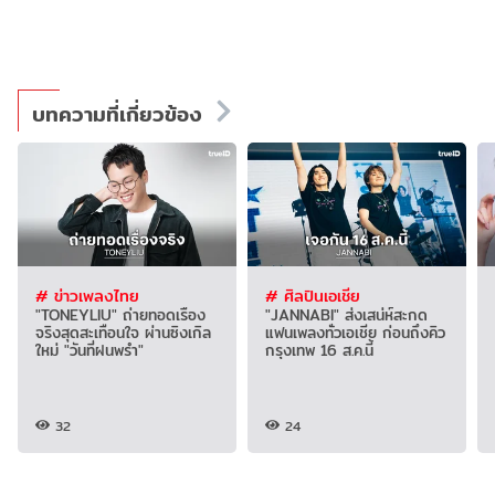
บทความที่เกี่ยวข้อง
# ข่าวเพลงไทย
# ศิลปินเอเชีย
"TONEYLIU" ถ่ายทอดเรื่อง
"JANNABI" ส่งเสน่ห์สะกด
จริงสุดสะเทือนใจ ผ่านซิงเกิล
แฟนเพลงทั่วเอเชีย ก่อนถึงคิว
ใหม่ "วันที่ฝนพรำ"
กรุงเทพ 16 ส.ค.นี้
32
24