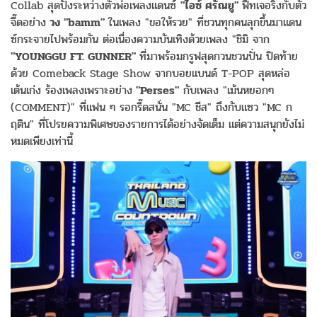
Collab สุดปังระหว่างตัวพ่อเพลงแดนซ์
"ไอซ์ ศรัณยู"
ฟีทเจอริ่งกับตัว
จี๊ดอย่าง
วง "bamm"
ในเพลง "ขอให้รวย" ที่ชวนทุกคนลุกขึ้นมาแดน
ซ์กระจายไปพร้อมกัน ต่อเนื่องความบันเทิงด้วยเพลง "ชิมิ จาก
"YOUNGGU FT. GUNNER"
ที่มาพร้อมกรูฟสุดกวนชวนปั่น ปิดท้าย
ด้วย Comeback Stage Show จากบอยแบนด์ T-POP สุดหล่อ
เต้นเก่ง ร้องเพลงเพราะอย่าง
"Perses"
กับเพลง "เม้นหยอกๆ
(COMMENT)" ที่แฟน ๆ รอกรี๊ดสนั่น "MC ชีส" ถึงกับแซว "MC ก
ฤติน" ที่โปรยความพิเศษของรายการได้อย่างจัดเต็ม แต่ความสนุกยังไม่
หมดเพียงเท่านี้