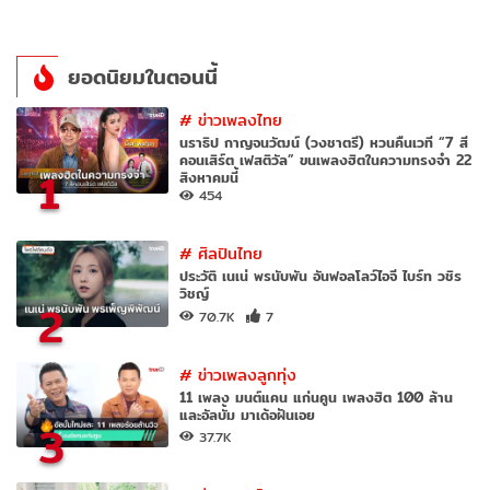
ยอดนิยมในตอนนี้
#
ข่าวเพลงไทย
นราธิป กาญจนวัฒน์ (วงชาตรี) หวนคืนเวที “7 สี
คอนเสิร์ต เฟสติวัล” ขนเพลงฮิตในความทรงจำ 22
1
สิงหาคมนี้
454
#
ศิลปินไทย
ประวัติ เนเน่ พรนับพัน อันฟอลโลว์ไอจี ไบร์ท วชิร
วิชญ์
2
70.7K
7
#
ข่าวเพลงลูกทุ่ง
11 เพลง มนต์แคน แก่นคูน เพลงฮิต 100 ล้าน
และอัลบั้ม มาเด้อฝันเอย
3
37.7K