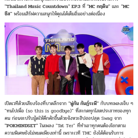
"Thailand Music Countdown" EP.3
ที่
"MC กฤติน"
และ
"MC
ชีส"
พร้อมเสิร์ฟความสนุกให้คุณได้เต็มอิ่มอย่างต่อเนื่อง
เปิดเวทีด้วยเสียงร้องที่บาดลึกจาก
"พู่กัน กันฏ์ระพี"
กับบทเพลงเจ็บ ๆ
"ทนไปเพื่อ (so this is goodbye)" ที่สะกดทุกโสตประสาทของทุก
คน ก่อนจะปรับมู้ดให้คึกคักขึ้นด้วยจังหวะฮิปฮอปสุด Swag จาก
"POKMINDSET"
ในเพลง "Tat Ter" ที่ทำเอาทุกคนต้องโยกตาม
ความพิเศษยังไม่หมดเพียงเท่านี้ เพราะเวที TMC ยังได้ต้อนรับการ