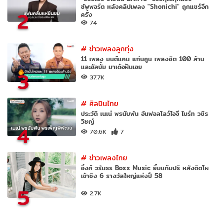
ซัพพอร์ต หลังคลิปเพลง "Shonichi" ถูกแชร์อีก
2
ครั้ง
74
#
ข่าวเพลงลูกทุ่ง
11 เพลง มนต์แคน แก่นคูน เพลงฮิต 100 ล้าน
และอัลบั้ม มาเด้อฝันเอย
3
37.7K
#
ศิลปินไทย
ประวัติ เนเน่ พรนับพัน อันฟอลโลว์ไอจี ไบร์ท วชิร
วิชญ์
4
70.6K
7
#
ข่าวเพลงไทย
อิ้งค์ วรันธร Boxx Music ยิ้มแก้มปริ หลังติดโผ
เข้าชิง 6 รางวัลใหญ่แห่งปี 58
5
2.7K