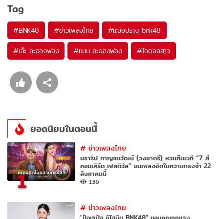
Tag
#
BNK48
#
ข่าวเพลงไทย
#
เฌอปราง bnk48
#
เอ๊ะ ละอองฟอง
#
แมน ละอองฟอง
#
ไอดอลสาว
ยอดนิยมในตอนนี้
#
ข่าวเพลงไทย
นราธิป กาญจนวัฒน์ (วงชาตรี) หวนคืนเวที “7 สี
คอนเสิร์ต เฟสติวัล” ขนเพลงฮิตในความทรงจำ 22
1
สิงหาคมนี้
136
#
ข่าวเพลงไทย
"ป๊อปเป้อ ชิไฮนิน BNK48" ขอบคุณทุกแรง