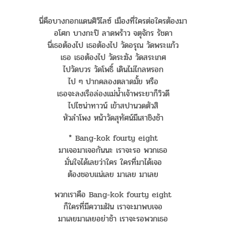
นี่คือบางกอกแดนศิวิไลซ์ เมืองที่ใครต่อใครต้องมา
อโศก บางกะปิ ลาดพร้าว จตุจักร รัชดา
นี่เธอต้องไป เธอต้องไป วัดอรุณ วัดพระแก้ว
เธอ เธอต้องไป วัดระฆัง วัดสระเกศ
ไปวัดบวร วัดโพธิ์ เดินไม่ไกลหรอก
ไป ๆ ปากคลองตลาดมั้ย หรือ
เธอจะลงเรือล่องแม่น้ำเจ้าพระยาก็วิวดี
ไปไซน่าทาวน์ เข้าสปานวดตัวสิ
หัวลำโพง หน้าวัดสุทัศน์มีเสาชิงช้า
* Bang-kok fourty eight
มาเจอมาเจอกันนะ เราจะรอ พวกเธอ
มั่นใจได้เลยว่าใคร ใครที่มาได้เจอ
ต้องชอบแน่เลย มาเลย มาเลย
พวกเราคือ Bang-kok fourty eight
ก็ใครที่มีความฝัน เราจะมาพบเจอ
มาเลยมาเลยอย่าช้า เราจะรอพวกเธอ