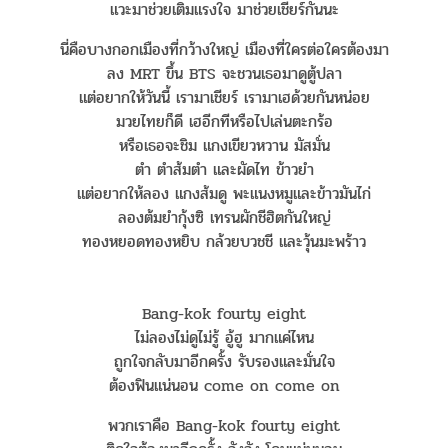
แวะมาช่วยเติมแรงใจ มาช่วยเชียร์กันนะ
นี่คือบางกอกเมืองที่กว้างใหญ่ เมืองที่ใครต่อใครต้องมา
ลง MRT ขึ้น BTS จะชวนเธอมาดูตู้ปลา
แต่อยากให้วันนี้ เรามาเชียร์ เรามาเฮด้วยกันหน่อย
มวยไทยก็ดี เฮอีกทีหรือไปเล่นตะกร้อ
หรือเธอจะชิม แกงเขียวหวาน มัสมั่น
ตำ ตำส้มตำ และผัดไท ข้าวยำ
แต่อยากให้ลอง แกงส้มดู พะแนงหมูและข้าวมันไก่
ลองต้มยำกุ้งซิ เทรนผักชีฮิตกันใหญ่
ทองหยอดทองหยิบ กล้วยบวชชี และวุ้นมะพร้าว
Bang-kok fourty eight
ไม่ลองไม่ดูไม่รู้ อู้ฮู มากแค่ไหน
ถูกใจกลับมาอีกครั้ง รับรองและมั่นใจ
ต้องฟินแน่นอน come on come on
พวกเราคือ Bang-kok fourty eight