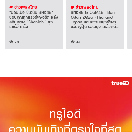
# ข่าวเพลงไทย
# ข่าวเพลงไทย
"ป๊อปเป้อ ชิไฮนิน BNK48"
BNK48 & CGM48 : Bon
ขอบคุณทุกแรงซัพพอร์ต หลัง
Odori 2026 -Thailand
คลิปเพลง "Shonichi" ถูก
Japan มอบความสนุกฟีลงา
แชร์อีกครั้ง
นวัดญี่ปุ่น รอเลยงานเลือกตั้ง
ครั้งที่ 5 เร็ว ๆ นี้
74
33