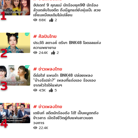
อัปเดท! 9 คุณแม่ นักร้องยุค90 นักร้อง
1
ล้านตลับในอดีต ถึงมีลูกแต่ยังหุ่นเป๊ะ สวย
เซี๊ยะเหมือนเดิมไม่เปลี่ยน
68K
2
#
ศิลปินไทย
ประวัติ สตางค์ ตริษา BNK48 ไอดอลแห่ง
2
ความพยายาม
24.4K
2
#
ข่าวเพลงไทย
ดีต่อใจ! แพนด้า BNK48 ปล่อยเพลง
3
"บ้างรึเปล่า?" เพลงที่แต่งเอง ร้องเอง
จากหัวใจให้แฟนๆ
4.5K
5
#
ข่าวเพลงไทย
เตชินท์ อดีตนักร้องดัง โต้! เป็นหนูตกถัง
4
ข้าวสาร เปิดใจชีวิตคู่กับแฟนสาวนอก
วงการ
22.4K