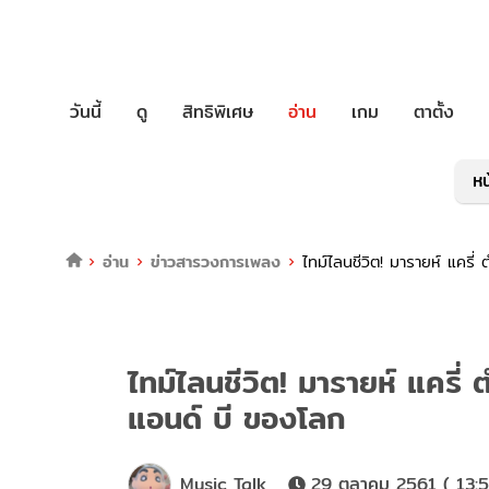
วันนี้
ดู
สิทธิพิเศษ
อ่าน
เกม
ตาตั้ง
หน
อ่าน
ข่าวสารวงการเพลง
ไทม์ไลนชีวิต! มารายห์ แครี่ 
ไทม์ไลนชีวิต! มารายห์ แครี่ 
แอนด์ บี ของโลก
Music Talk
29 ตุลาคม 2561 ( 13:5