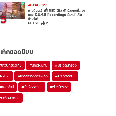
#
ศิลปินไทย
ซาวด์สุดเซ็กซี่! NIIO นีโอ นักร้องคนที่สอง
5
ของ D.U.M.B. Recordings มีเสน่ห์เกิน
ห้ามใจ!
1.6K
2
แท็กยอดนิยม
#
ข่าวนักร้องไทย
#
นักร้องไทย
#
ประวัตินักร้อง
#
artist
#
ข่าวสารวงการเพลง
#
ประวัติศิลปิน
#
เพลงใหม่
#
นักร้องลูกทุ่ง
#
ข่าวนักร้อง
#
นักร้องเกาหลี