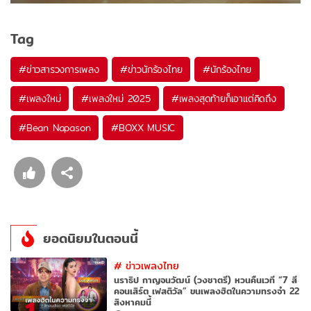
Tag
#
ข่าวสารวงการเพลง
#
ข่าวนักร้องไทย
#
นักร้องไทย
#
เพลงใหม่
#
เพลงใหม่ 2025
#
เพลงสุดท้ายก็เอาแต่คิดถึง
#
Bean Napason
#
BOXX MUSIC
ยอดนิยมในตอนนี้
#
ข่าวเพลงไทย
นราธิป กาญจนวัฒน์ (วงชาตรี) หวนคืนเวที “7 สี
คอนเสิร์ต เฟสติวัล” ขนเพลงฮิตในความทรงจำ 22
สิงหาคมนี้