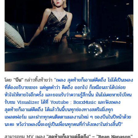
โดย
"บีน"
กล่าวทิ้งท้ายว่า
"เพลง สุดท้ายก็เอาแต่คิดถึง ไม่ได้เป็นเพลง
ที่ต้องอธิบายเยอะ แค่พูดคำว่า คิดถึง ออกไป ก็เหมือนเราได้ปล่อย
หัวใจให้หายใจอีกครั้ง และยอมรับว่าความรู้สึกนั้น มันไม่เคยหายไปไหน
รับชม Visualizer ได้ที่ Youtube : BoxxMusic และฟังเพลง
สุดท้ายก็เอาแต่คิดถึง ได้แล้ววันนี้บนทุกช่องทางสตรีมมิ่งทุก
แพลตฟอร์ม และฝากทุกคนติดตามผลงานใหม่ ๆ ของบีนในปีหน้าด้วย
นะคะ หวังว่าเพลงนี้จะอยู่เป็นเพื่อนทุกคนที่กำลังเหงาในช่วงสิ้นปี"
สามารถชม MV เพลง
"สุดท้ายก็เอาแต่คิดถึง" – "Bean Napason"