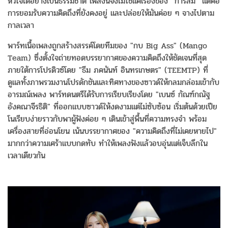
หัวใจได้อย่างเป็นธรรมชาติ เพลงนี้จึงไม่ใช่แค่เรื่องของ “การลืม” แต่คือ
การยอมรับความคิดถึงที่ยังคงอยู่ และปล่อยให้มันค่อย ๆ จางไปตาม
กาลเวลา
พาร์ทเนื้อเพลงถูกสร้างสรรค์โดยทีมของ "กบ Big Ass" (Mango
Team) ซึ่งตั้งใจถ่ายทอดบรรยากาศของความคิดถึงให้ชัดเจนที่สุด
ภายใต้การโปรดิวซ์โดย "ธีม ภคนันท์ อินทรเกษตร" (TEEMTP) ที่
ดูแลทั้งภาพรวมงานโปรดักชันและทิศทางของซาวด์ให้กลมกล่อมเข้ากับ
อารมณ์เพลง พาร์ทดนตรีได้รับการเรียบเรียงโดย "เบนซ์ กัณฑ์กณัฐ
อังคณาจีรธิติ" ที่ออกแบบซาวด์ให้งดงามแต่ไม่ซับซ้อน เริ่มต้นด้วยเปีย
โนเรียบง่ายราวกับพาผู้ฟังค่อย ๆ เดินเข้าสู่พื้นที่ความทรงจำ พร้อม
เครื่องสายที่อ่อนโยน เน้นบรรยากาศของ "ความคิดถึงที่ไม่เคยหายไป"
มากกว่าความเศร้าแบบกดทับ ทำให้เพลงฟังแล้วอบอุ่นแต่เจ็บลึกใน
เวลาเดียวกัน