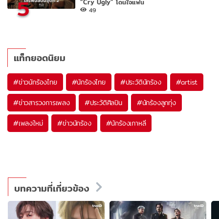
5
“Cry Ugly” โดนใจแฟน
49
แท็กยอดนิยม
#
ข่าวนักร้องไทย
#
นักร้องไทย
#
ประวัตินักร้อง
#
artist
#
ข่าวสารวงการเพลง
#
ประวัติศิลปิน
#
นักร้องลูกทุ่ง
#
เพลงใหม่
#
ข่าวนักร้อง
#
นักร้องเกาหลี
บทความที่เกี่ยวข้อง