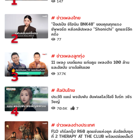
1
147
#
ข่าวเพลงไทย
"ป๊อปเป้อ ชิไฮนิน BNK48" ขอบคุณทุกแรง
ซัพพอร์ต หลังคลิปเพลง "Shonichi" ถูกแชร์อีก
2
ครั้ง
77
#
ข่าวเพลงลูกทุ่ง
11 เพลง มนต์แคน แก่นคูน เพลงฮิต 100 ล้าน
และอัลบั้ม มาเด้อฝันเอย
3
37.7K
#
ศิลปินไทย
ประวัติ เนเน่ พรนับพัน อันฟอลโลว์ไอจี ไบร์ท วชิร
วิชญ์
4
70.6K
7
#
ข่าวเพลงต่างประเทศ
FLO เกิร์ลกรุ๊ป R&B สุดแซ่บแห่งยุค ส่งอัลบั้มชุด
ที่ 2 THERAPY AT THE CLUB พร้อมปล่อยเอ็มวี