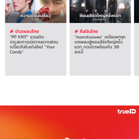
# ข่าวเพลงไทย
# ศิลปินไทย
"PP KRIT" ชวนเปิด
"manutsawee" เตรียมพาทุก
ประสบการณ์ความหวานซ่อน
บทเพลงสู่คอนเสิร์ตใหญ่ครั้ง
เปรี้ยวในซิงเกิลใหม่ "Your
แรก กดบัตรพร้อมกัน 30
Candy"
ส.ค.นี้