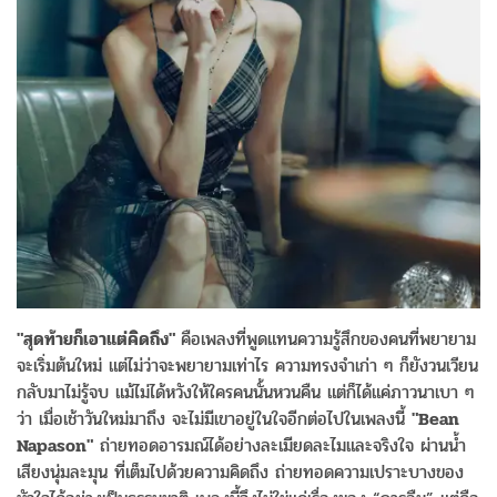
"สุดท้ายก็เอาแต่คิดถึง"
คือเพลงที่พูดแทนความรู้สึกของคนที่พยายาม
จะเริ่มต้นใหม่ แต่ไม่ว่าจะพยายามเท่าไร ความทรงจำเก่า ๆ ก็ยังวนเวียน
กลับมาไม่รู้จบ แม้ไม่ได้หวังให้ใครคนนั้นหวนคืน แต่ก็ได้แค่ภาวนาเบา ๆ
ว่า เมื่อเช้าวันใหม่มาถึง จะไม่มีเขาอยู่ในใจอีกต่อไปในเพลงนี้
"Bean
Napason"
ถ่ายทอดอารมณ์ได้อย่างละเมียดละไมและจริงใจ ผ่านน้ำ
เสียงนุ่มละมุน ที่เต็มไปด้วยความคิดถึง ถ่ายทอดความเปราะบางของ