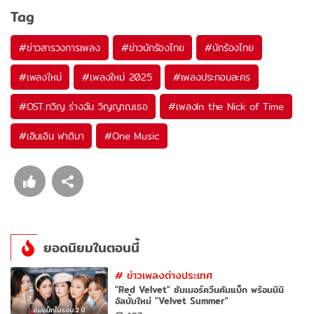
Tag
#
ข่าวสารวงการเพลง
#
ข่าวนักร้องไทย
#
นักร้องไทย
#
เพลงใหม่
#
เพลงใหม่ 2025
#
เพลงประกอบละคร
#
OST.ทวิญ ร่างฉัน วิญญาณเธอ
#
เพลงIn the Nick of Time
#
เอินเอิน ฟาติมา
#
One Music
ยอดนิยมในตอนนี้
#
ข่าวเพลงต่างประเทศ
"Red Velvet" ซัมเมอร์ควีนคัมแบ็ก พร้อมมินิ
อัลบั้มใหม่ "Velvet Summer"