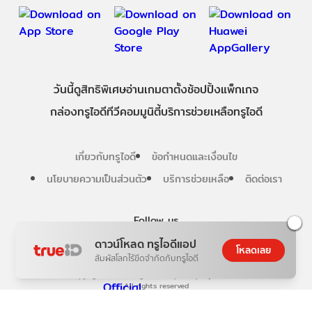
วันนี้
ดู
สิทธิพิเศษ
อ่าน
เกม
ตาตั้ง
ช้อปปิ้ง
แพ็กเกจ
กล่องทรูไอดีทีวี
คอมมูนิตี้
บริการช่วยเหลือทรูไอดี
เกี่ยวกับทรูไอดี
ข้อกำหนดและเงื่อนไข
นโยบายความเป็นส่วนตัว
บริการช่วยเหลือ
ติดต่อเรา
Follow us
ดาวน์โหลด ทรูไอดีแอป
โหลดเลย
สัมผัสโลกไร้ขีดจำกัดกับทรูไอดี
Copyright © True Digital Group Company Limited.
All rights reserved