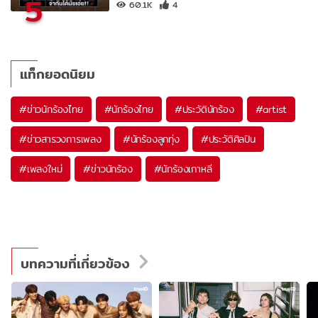
5
60.1K
4
แท็กยอดนิยม
#
ข่าวนักร้องไทย
#
นักร้องไทย
#
ประวัตินักร้อง
#
artist
#
ข่าวสารวงการเพลง
#
นักร้องลูกทุ่ง
#
ประวัติศิลปิน
#
เพลงใหม่
#
ข่าวนักร้อง
#
นักร้องเกาหลี
บทความที่เกี่ยวข้อง