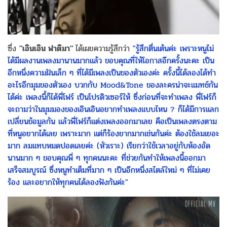
ซึ่ง
"เอินเอิน ฟาติมา"
ได้เผยความรู้สึกว่า
"รู้สึกตื่นเต้นค่ะ เพราะหนูไม่
ได้มีผลงานเพลงมานานมากแล้ว ขอบคุณที่ให้โอกาสอีกครั้งนะคะ เป็น
อีกหนึ่งความฝันเล็ก ๆ ที่ได้มีเพลงเป็นของตัวเองค่ะ ครั้งนี้ได้ลองได้ทำ
อะไรอีกมุมของตัวเอง บวกกับ Mood&Tone ของละครน่าจะแมทช์กัน
ได้ค่ะ เพลงนี้ก็ได้พี่โฟร์ เป็นโปรดิวเซอร์ให้ ซึ่งก่อนที่จะทำเพลง พี่โฟร์ก็
จะถามว่าในมุมมองของเอินเอินอยากทำเพลงแบบไหน ? ก็ได้มีการแลก
เปลี่ยนข้อมูลกัน แล้วพี่โฟร์ก็แต่งเพลงออกมาเลย คือเป็นเพลงตรงตาม
ที่หนูอยากได้เลย เพราะมาก แต่ก็ร้องยากมากเช่นกันค่ะ ต้องใช้ลมเยอะ
มาก ลมแทบหมดปอดเลยค่ะ (หัวเราะ) เรียกว่าใช้เวลาอยู่กับห้องอัด
นานมาก ๆ ขอบคุณพี่ ๆ ทุกคนนะคะ ที่ช่วยกันทำให้เพลงนี้ออกมา
เสร็จสมบูรณ์ ซึ่งหนูทำเต็มที่มาก ๆ เป็นอีกหนึ่งสไตล์ใหม่ ๆ ที่ไม่เคย
ร้อง และอยากให้ทุกคนได้ลองฟังกันค่ะ"