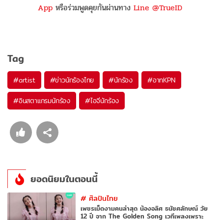
App
หรือร่วมพูดคุยกันผ่านทาง
Line @TrueID
Tag
#
artist
#
ข่าวนักร้องไทย
#
นักร้อง
#
อาทKPN
#
อินสตาแกรมนักร้อง
#
ไอจีนักร้อง
ยอดนิยมในตอนนี้
#
ศิลปินไทย
เพชรเม็ดงามคนล่าสุด น้องอลิศ ธนัชศลักษณ์ วัย
12 ปี จาก The Golden Song เวทีเพลงเพราะ