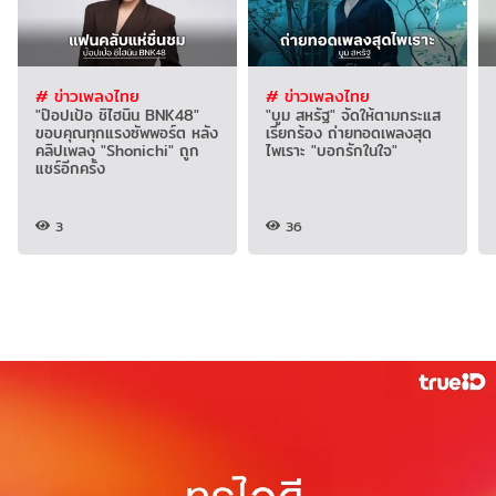
# ข่าวเพลงไทย
# ข่าวเพลงไทย
"ป๊อปเป้อ ชิไฮนิน BNK48"
"บูม สหรัฐ" จัดให้ตามกระแส
ขอบคุณทุกแรงซัพพอร์ต หลัง
เรียกร้อง ถ่ายทอดเพลงสุด
คลิปเพลง "Shonichi" ถูก
ไพเราะ "บอกรักในใจ"
แชร์อีกครั้ง
3
36