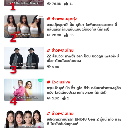
1
76.9K
11
#
ข่าวเพลงลูกทุ่ง
สวยเด็ดอูมามิ! ปิ๋ม ชุติมา ไลฟ์สดอวดเอวขาว อึ๋
มล้นเสื้อกล้ามแน่นแบบไม่ต้องก้ม (มีคลิป)
2
28.8K
35
#
ข่าวเพลงไทย
22 ล้านวิว! ภาพจำ จาก ป๊อบ ปองกูล เพลงใหม่
เนื้อหาโดนใจแฟนเพลง
3
9.8K
#
Exclusive
ชวนเค้าคุย! นิว จิ๋ว ดูโอ ดีว่า กลับมาทำเพลงคู่อีก
ครั้ง ไลน์เสียงประสานที่รอคอย (มีคลิป)
4
5.8K
5
#
ข่าวเพลงไทย
อัปเดทความน่ารัก BNK48 Gen 2 รุ่นนี้ เก่ง และ
ดี โปรไฟล์เด่นทุกคน!