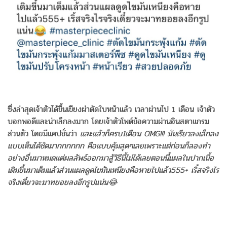
ซึ่งล่าสุดเจ้าตัวได้ขึ้นเขียงผ่าตัดใบหน้าแล้ว เวลาผ่านไป 1 เดือน เจ้าตัว
บอกพอดีและน่าเล็กลงมาก โดยเจ้าตัวโพต์ข้อความผ่านอินสตาแกรม
ส่วนตัว โดยมีแคปชั่นว่า
และแล้วก็ครบ1เดือน OMG!!! มันเรียวลงเล็กลง
แบบเห็นได้ชัดมากกกกกก คือแบบคุ้มสุดๆเลยเพราะแต่ก่อนก็ลองทำ
อย่างอื่นมาหมดแต่ผลลัพธ์ออกมาสู้วิธีนี้ไม่ได้เลยตอนนี้แผลในปากเนื้อ
เติมขึ้นมาเต็มแล้วส่วนแผลดูดไขมันเหนียงคือหายไปแล้ว555+ เริ้สจริงไร
จริงเดี๋ยวจะมาทยอยลงอีกรูปแน่น😂