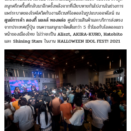
สนุกครึกครื้นที่กลับมาอีกครั้งหลังจากที่เงียบหายกันไปงานในช่วงการ
แพร่ระบาดของโรคโควิดกับงานอีเวนท์ไอดอลในรูปแบบออฟไลน์ ณ
ศูนย์การค้า ดองกี้ มอลล์ ทองหล่อ
ศูนย์รวมสินค้าและบริการส่งตรง
จากประเทศญี่ปุ่น ขนความสนุกมาจัดเต็มกว่า 5 ชั่วโมงกับไอดอลแถว
หน้าของเมืองไทย ไม่ว่าจะเป็น
Aliszt, AKIRA-KURO, Hatobito
และ
Shining Stars
ในงาน
HALLOWEEN IDOL FEST! 2021