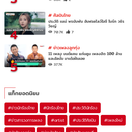
#
ศิลปินไทย
ประวัติ เนเน่ พรนับพัน อันฟอลโลว์ไอจี ไบร์ท วชิร
วิชญ์
4
70.7K
7
#
ข่าวเพลงลูกทุ่ง
11 เพลง มนต์แคน แก่นคูน เพลงฮิต 100 ล้าน
และอัลบั้ม มาเด้อฝันเอย
5
37.7K
แท็กยอดนิยม
#
ข่าวนักร้องไทย
#
นักร้องไทย
#
ประวัตินักร้อง
#
ข่าวสารวงการเพลง
#
artist
#
ประวัติศิลปิน
#
เพลงใหม่