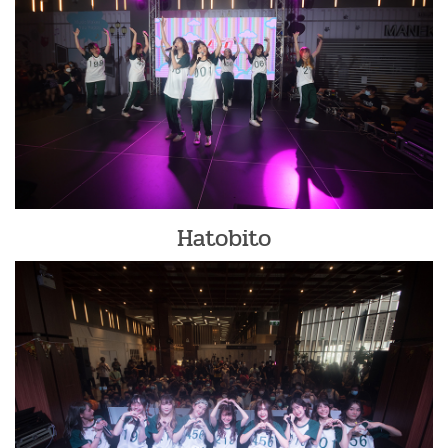
Hatobito