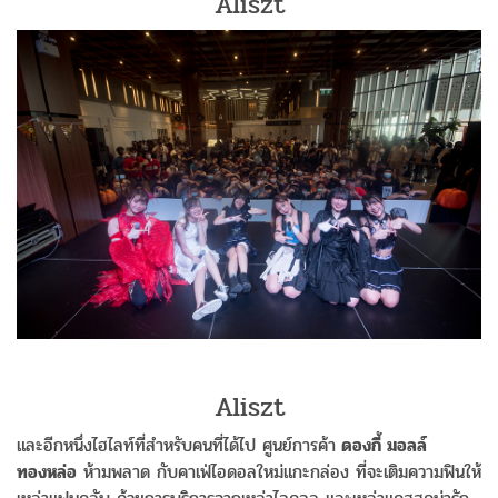
Aliszt
Aliszt
และอีกหนึ่งไฮไลท์ที่สำหรับคนที่ได้ไป ศูนย์การค้า
ดองกี้ มอลล์
ทองหล่อ
ห้ามพลาด กับคาเฟ่ไอดอลใหม่แกะกล่อง ที่จะเติมความฟินให้