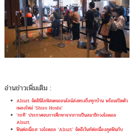
อ่านข่าวเพิ่มเติม :
Aliszt จัดมินิไลฟ์สเตจออนไลน์ส่งตรงถึงทุกบ้าน พร้อมเปิดตัว
เพลงใหม่ 'Shiro Hoshi'
‘กะทิ’ ประกาศจบการศึกษาจากการเป็นสมาชิกวงไอดอล
Aliszt
ฟินต่อเนื่อง! วงไอดอล ‘Aliszt’ จัดอีเว้นท์ต่อเนื่องสุดฟินกับ