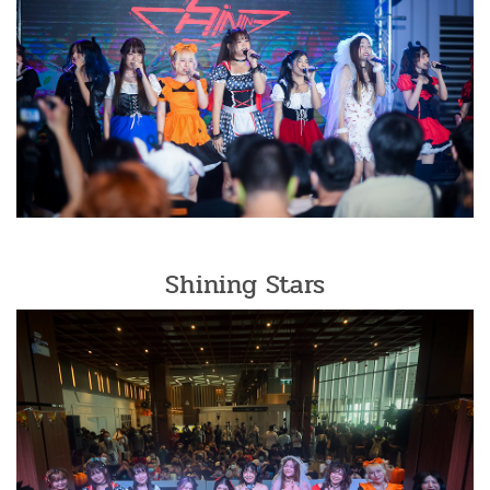
Shining Stars