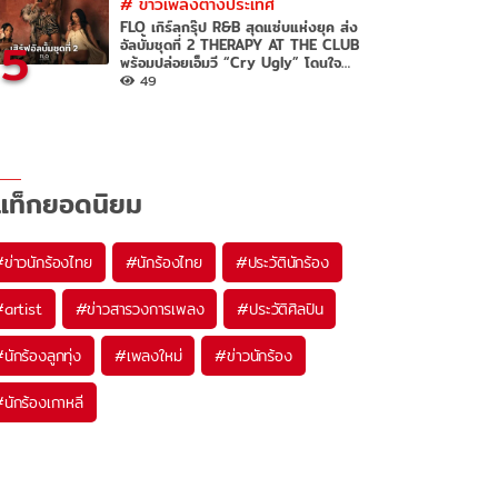
#
ข่าวเพลงต่างประเทศ
FLO เกิร์ลกรุ๊ป R&B สุดแซ่บแห่งยุค ส่ง
5
อัลบั้มชุดที่ 2 THERAPY AT THE CLUB
พร้อมปล่อยเอ็มวี “Cry Ugly” โดนใจ
แฟน
49
แท็กยอดนิยม
#
ข่าวนักร้องไทย
#
นักร้องไทย
#
ประวัตินักร้อง
#
artist
#
ข่าวสารวงการเพลง
#
ประวัติศิลปิน
#
นักร้องลูกทุ่ง
#
เพลงใหม่
#
ข่าวนักร้อง
#
นักร้องเกาหลี