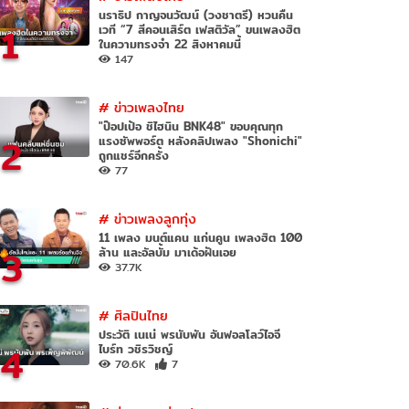
นราธิป กาญจนวัฒน์ (วงชาตรี) หวนคืน
1
เวที “7 สีคอนเสิร์ต เฟสติวัล” ขนเพลงฮิต
ในความทรงจำ 22 สิงหาคมนี้
147
#
ข่าวเพลงไทย
"ป๊อปเป้อ ชิไฮนิน BNK48" ขอบคุณทุก
2
แรงซัพพอร์ต หลังคลิปเพลง "Shonichi"
ถูกแชร์อีกครั้ง
77
#
ข่าวเพลงลูกทุ่ง
11 เพลง มนต์แคน แก่นคูน เพลงฮิต 100
3
ล้าน และอัลบั้ม มาเด้อฝันเอย
37.7K
#
ศิลปินไทย
ประวัติ เนเน่ พรนับพัน อันฟอลโลว์ไอจี
4
ไบร์ท วชิรวิชญ์
70.6K
7