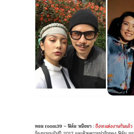
ทอม room39 – ฟิล์ม วณิชยา :
ถึงจะแต่งงานกันแล้ว
ร้องมาแรงในปี 2017 และด้วยความน่ารักของ ฟิล์ม ภร