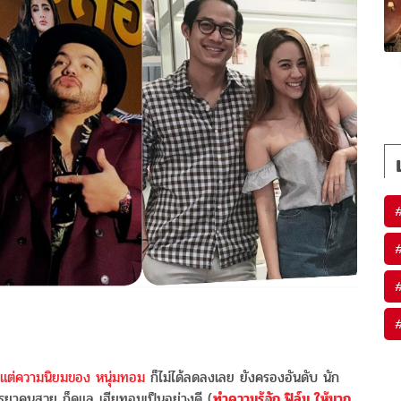
 แต่ความนิยมของ หนุ่มทอม
ก็ไม่ได้ลดลงเลย ยังครองอันดับ นัก
รยาคนสวย ก็ดูแล เฮียทอมเป็นอย่างดี (
ทำความรู้จัก ฟิล์ม ให้มาก