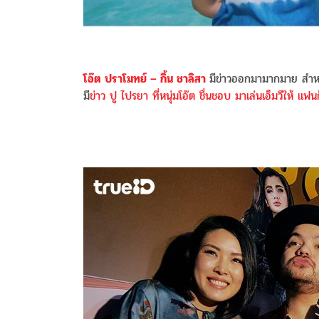
โอ๊ต ปราโมทย์ – กิ้น ชาลิสา
มีข่าวออกมามากมาย สำหรับ
มี
ข่าว ปู ไปรยา ที่หนุ่มโอ๊ต ชื่นชอบ มาเล่นเอ็มวีให้ แฟนก็