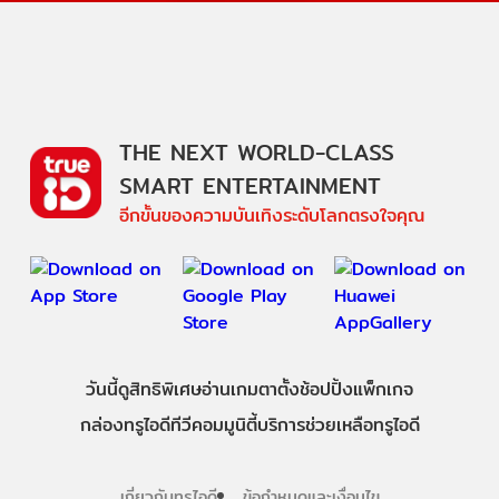
THE NEXT WORLD-CLASS
SMART ENTERTAINMENT
อีกขั้นของความบันเทิงระดับโลกตรงใจคุณ
วันนี้
ดู
สิทธิพิเศษ
อ่าน
เกม
ตาตั้ง
ช้อปปิ้ง
แพ็กเกจ
กล่องทรูไอดีทีวี
คอมมูนิตี้
บริการช่วยเหลือทรูไอดี
เกี่ยวกับทรูไอดี
ข้อกำหนดและเงื่อนไข