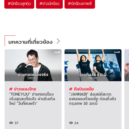
#
นักร้องลูกทุ่ง
#
ข่าวนักร้อง
#
นักร้องเกาหลี
บทความที่เกี่ยวข้อง
# ข่าวเพลงไทย
# ศิลปินเอเชีย
"TONEYLIU" ถ่ายทอดเรื่อง
"JANNABI" ส่งเสน่ห์สะกด
จริงสุดสะเทือนใจ ผ่านซิงเกิล
แฟนเพลงทั่วเอเชีย ก่อนถึงคิว
ใหม่ "วันที่ฝนพรำ"
กรุงเทพ 16 ส.ค.นี้
37
24