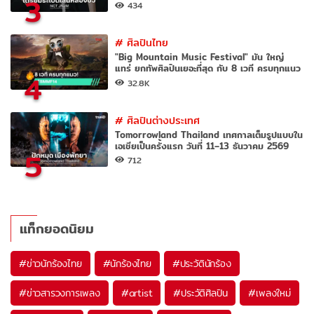
3
434
#
ศิลปินไทย
"Big Mountain Music Festival" มัน ใหญ่
แทร่ ยกทัพศิลปินเยอะที่สุด กับ 8 เวที ครบทุกแนว
4
32.8K
#
ศิลปินต่างประเทศ
Tomorrowland Thailand เทศกาลเต็มรูปแบบใน
เอเชียเป็นครั้งแรก วันที่ 11–13 ธันวาคม 2569
5
712
แท็กยอดนิยม
#
ข่าวนักร้องไทย
#
นักร้องไทย
#
ประวัตินักร้อง
#
ข่าวสารวงการเพลง
#
artist
#
ประวัติศิลปิน
#
เพลงใหม่