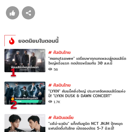
ยอดนิยมในตอนนี้
#
ศิลปินไทย
"manutsawee" เตรียมพาทุกบทเพลงสู่คอนเสิร์ต
ใหญ่ครั้งแรก กดบัตรพร้อมกัน 30 ส.ค.นี้
1
56
#
ศิลปินไทย
"LYKN" คัมแบ็คยิ่งใหญ่ ประกาศจัดคอนเสิร์ตแห่ง
ปี! "LYKN DUSK & DAWN CONCERT"
2
1.7K
#
ศิลปินเอเชีย
"เจโน่-แจมิน" แท็กทีมยูนิต NCT JNJM ปักหมุด
แฟนมีตติ้งในไทย เปิดจองบัตร 5-7 มิ.ย.นี้!