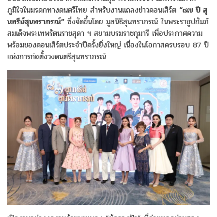
ภูมิใจในมรดกทางดนตรีไทย สำหรับงานแถลงข่าวคอนเสิร์ต
“๘๗ ปี สุ
นทรีย์สุนทราภรณ์”
ซึ่งจัดขึ้นโดย มูลนิธิสุนทราภรณ์ ในพระราชูปถัมภ์
สมเด็จพระเทพรัตนราชสุดา ฯ สยามบรมราชกุมารี เพื่อประกาศความ
พร้อมของคอนเสิร์ตประจำปีครั้งยิ่งใหญ่ เนื่องในโอกาสครบรอบ 87 ปี
แห่งการก่อตั้งวงดนตรีสุนทราภรณ์