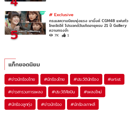
4
#
Exclusive
กระแสความนิยมพุ่งแรง มามิ้งค์ CGM48 แฟนทั่ว
ไทยจัดให้ โปรเจกต์วันเกิดอายุครบ 21 ปี Gallery
5
ความทรงจำ
7K
1
แท็กยอดนิยม
#
ข่าวนักร้องไทย
#
นักร้องไทย
#
ประวัตินักร้อง
#
artist
#
ข่าวสารวงการเพลง
#
ประวัติศิลปิน
#
เพลงใหม่
#
นักร้องลูกทุ่ง
#
ข่าวนักร้อง
#
นักร้องเกาหลี