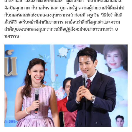
เปิดงานอย่างงดงามด้วยบทเพลง “ผู้ครองฟ้า” ที่ถ่ายทอดผ่านสอง
ศิลปินคุณภาพ กัน นภัทร และ บูม สหรัฐ สะกดผู้ร่วมงานให้ดื่มด่ำไป
กับมนตร์เสน่ห์แห่งบทเพลงสุนทราภรณ์ ก่อนที่ ครูกรีน นิธิวัชร์ ตันติ
ภัสร์สิริ จะรับหน้าที่ดำเนินรายการ พาย้อนรำลึกถึงคุณค่าและความ
สำคัญของบทเพลงสุนทราภรณ์ที่อยู่คู่สังคมไทยมายาวนานกว่า 8
ทศวรรษ