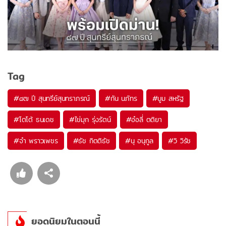
Tag
#
๘๗ ปี สุนทรีย์สุนทราภรณ์
#
กัน นภัทร
#
บูม สหรัฐ
#
โตโต้ ธนเดช
#
ไข่มุก รุ่งรัตน์
#
อ๋อลี่ ตติยา
#
จ๋า พราวเพชร
#
ธัช กิตติธัช
#
นุ อนุกูล
#
วิ วิรัช
ยอดนิยมในตอนนี้