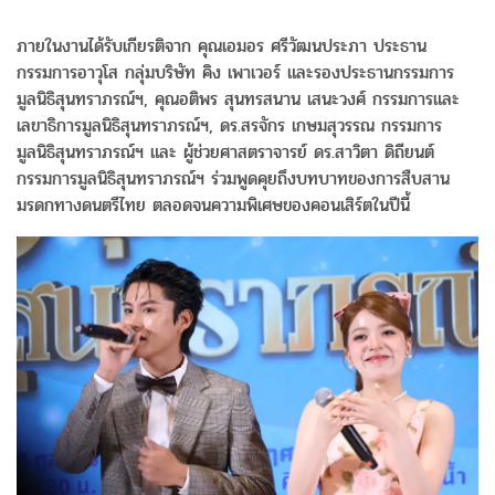
ภายในงานได้รับเกียรติจาก คุณเอมอร ศรีวัฒนประภา ประธาน
กรรมการอาวุโส กลุ่มบริษัท คิง เพาเวอร์ และรองประธานกรรมการ
มูลนิธิสุนทราภรณ์ฯ, คุณอติพร สุนทรสนาน เสนะวงศ์ กรรมการและ
เลขาธิการมูลนิธิสุนทราภรณ์ฯ, ดร.สรจักร เกษมสุวรรณ กรรมการ
มูลนิธิสุนทราภรณ์ฯ และ ผู้ช่วยศาสตราจารย์ ดร.สาวิตา ดิถียนต์
กรรมการมูลนิธิสุนทราภรณ์ฯ ร่วมพูดคุยถึงบทบาทของการสืบสาน
มรดกทางดนตรีไทย ตลอดจนความพิเศษของคอนเสิร์ตในปีนี้