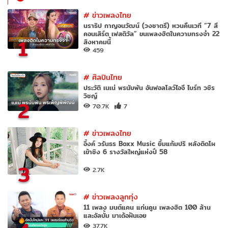
#
ข่าวเพลงไทย
นราธิป กาญจนวัฒน์ (วงชาตรี) หวนคืนเวที “7 สี
คอนเสิร์ต เฟสติวัล” ขนเพลงฮิตในความทรงจำ 22
1
สิงหาคมนี้
459
#
ศิลปินไทย
ประวัติ เนเน่ พรนับพัน อันฟอลโลว์ไอจี ไบร์ท วชิร
วิชญ์
2
70.7K
7
#
ข่าวเพลงไทย
อิ้งค์ วรันธร Boxx Music ยิ้มแก้มปริ หลังติดโผ
เข้าชิง 6 รางวัลใหญ่แห่งปี 58
3
2.7K
#
ข่าวเพลงลูกทุ่ง
11 เพลง มนต์แคน แก่นคูน เพลงฮิต 100 ล้าน
และอัลบั้ม มาเด้อฝันเอย
37.7K