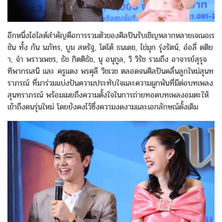
อีกหนึ่งไฮไลต์สำคัญคือการรวมตัวของศิลปินรับเชิญหลากหลายเจเนอเร
ชัน ทั้ง กัน นภัทร, บูม สหรัฐ, โตโต้ ธนเดช, ไข่มุก รุ่งรัตน์, อ๋อลี่ ตติย
า, จ๋า พราวเพชร, ธัช กิตติธัช, นุ อนุกูล, วิ วิรัช รวมถึง อาจารย์สุรุจ
ทิพากรเสนี และ ครูแดง พรศุลี วิชเวช ตลอดจนศิลปินคลื่นลูกใหม่สุนท
ราภรณ์ ที่มาร่วมแบ่งปันความประทับใจและความผูกพันที่มีต่อบทเพลง
สุนทราภรณ์ พร้อมเผยถึงความตั้งใจในการถ่ายทอดบทเพลงอมตะให้
เข้าถึงคนรุ่นใหม่ โดยยังคงไว้ซึ่งความงดงามและเอกลักษณ์ดั้งเดิม