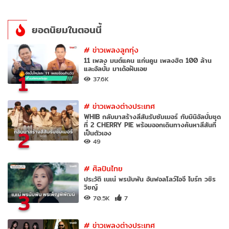
ยอดนิยมในตอนนี้
#
ข่าวเพลงลูกทุ่ง
11 เพลง มนต์แคน แก่นคูน เพลงฮิต 100 ล้าน
และอัลบั้ม มาเด้อฝันเอย
1
37.6K
#
ข่าวเพลงต่างประเทศ
WHIB กลับมาสร้างสีสันรับซัมเมอร์ กับมินิอัลบั้มชุด
ที่ 2 CHERRY PIE พร้อมออกเดินทางค้นหาสีสันที่
2
เป็นตัวเอง
49
#
ศิลปินไทย
ประวัติ เนเน่ พรนับพัน อันฟอลโลว์ไอจี ไบร์ท วชิร
วิชญ์
3
70.5K
7
#
ข่าวเพลงต่างประเทศ