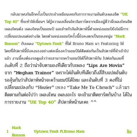
กลับมาพบกันอีกครั้งเป็นประจำเหมือนเคยกับการรายงานอันดับเพลงฮิต
“UK
Top 40”
ที่จะทำให้เพื่อนๆ ได้รู้ความเคลื่อนไหวในชาร์ตจากเมืองผู้ดีว่ามีเพลงไหนฮิต
เพลงไหนดัง เพลงไหนเป็นแชมป์ และสำหรับในสัปดาห์นี้ตำแหน่งแชมป์ยังไม่มีการ
เปลี่ยนแปลงแต่อย่างใด โดยตำแหน่งแชมป์ครั้งนี้ยังคงตกเป็นของหนุ่ม
“Mark
Ronson”
กับเพลง
“Uptown Funk”
ที่ได้ Bruno Mars มา Featuring ให้
โดยที่สัปดาห์นี้ยังคงแรงอย่างต่อเนื่องคว้าแชมป์ได้ติดต่อกันเป็นสัปดาห์ที่ห้าเข้าไป
แล้ว งานนี้คงต้องรอดูแล้วว่าจะสามารถคว้าแชมป์ได้กี่สัปดาห์กัน ไปต่อกันเลยที่
ดับที่ 2 ถือว่าน่าจับตามองทีเดียวกับเพลง
“Lips Are Movin”
อัน
จาก
“Meghan Trainor”
เพราะไต่อันดับทีเดียวถึงสี่สิบแปดอันดับ
รอลุ้นกันว่าสัปดาห์หน้าจะคว้าแชมป์ได้ไหม และอันดับที่ 3 คงที่ไม่
เปลี่ยนแปลงกับ
มา
“Hozier”
เพลง
“Take Me To Chruch”
แล้ว
ติดตามกันต่อไปว่า เพลงไหน เพลงอะไร จะเข้ามาติดชาร์ตกันบ้าง ได้ใน
การรายงาน
“UK Top 40”
สัปดาห์หน้านะคะ ^^
Mark
1
Uptown Funk ft.Bruno Mars
ฟั
ง
Ronson