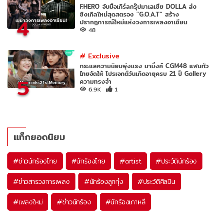
F.HERO จับมือเกิร์ลกรุ๊ปมาเลเซีย DOLLA ส่ง
ซิงเกิลใหม่สุดสตรอง “G.O.A.T” สร้าง
4
ปรากฏการณ์ใหม่แห่งวงการเพลงอาเซียน
48
#
Exclusive
กระแสความนิยมพุ่งแรง มามิ้งค์ CGM48 แฟนทั่ว
ไทยจัดให้ โปรเจกต์วันเกิดอายุครบ 21 ปี Gallery
5
ความทรงจำ
6.9K
1
แท็กยอดนิยม
#
ข่าวนักร้องไทย
#
นักร้องไทย
#
artist
#
ประวัตินักร้อง
#
ข่าวสารวงการเพลง
#
นักร้องลูกทุ่ง
#
ประวัติศิลปิน
#
เพลงใหม่
#
ข่าวนักร้อง
#
นักร้องเกาหลี