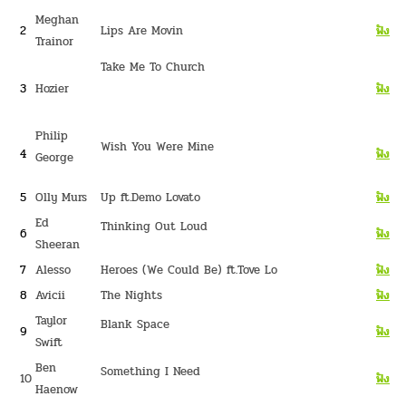
Meghan
2
Lips Are Movin
ฟั
ง
Trainor
Take Me To Church
3
Hozier
ฟั
ง
Philip
Wish You Were Mine
4
ฟั
ง
George
5
Olly Murs
Up ft.Demo Lovato
ฟั
ง
Ed
Thinking Out Loud
6
ฟั
ง
Sheeran
7
Alesso
Heroes (We Could Be) ft.Tove Lo
ฟั
ง
8
Avicii
The Nights
ฟั
ง
Taylor
Blank Space
9
ฟั
ง
Swift
Ben
Something I Need
10
ฟั
ง
Haenow