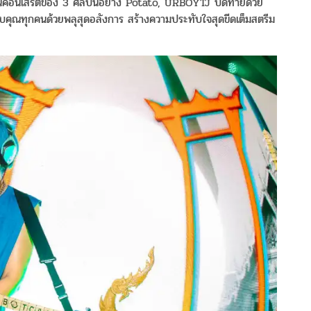
นคอนเสิร์ตของ 3 ศิลปินอย่าง Potato, URBOYTJ ปิดท้ายด้วย
คุณทุกคนด้วยพลุสุดอลังการ สร้างความประทับใจสุดขีดเต็มสตรีม