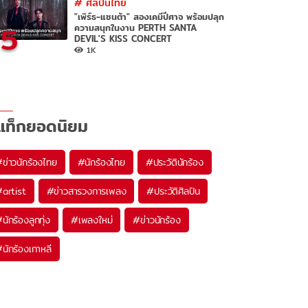
#
ศิลปินไทย
"เพิร์ธ-แซนต้า" สองเคมีปีศาจ พร้อมปลุก
5
ความสนุกในงาน PERTH SANTA
DEVIL'S KISS CONCERT
1K
แท็กยอดนิยม
#
ข่าวนักร้องไทย
#
นักร้องไทย
#
ประวัตินักร้อง
#
artist
#
ข่าวสารวงการเพลง
#
ประวัติศิลปิน
#
นักร้องลูกทุ่ง
#
เพลงใหม่
#
ข่าวนักร้อง
#
นักร้องเกาหลี