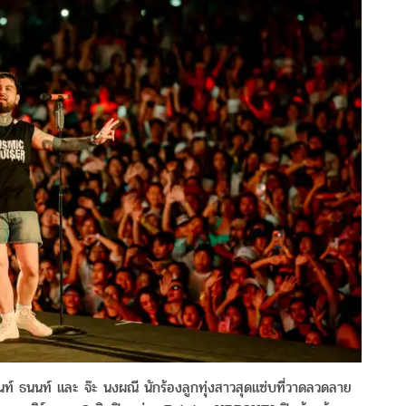
นท์ ธนนท์ และ จ๊ะ นงผณี นักร้องลูกทุ่งสาวสุดแซ่บที่วาดลวดลาย