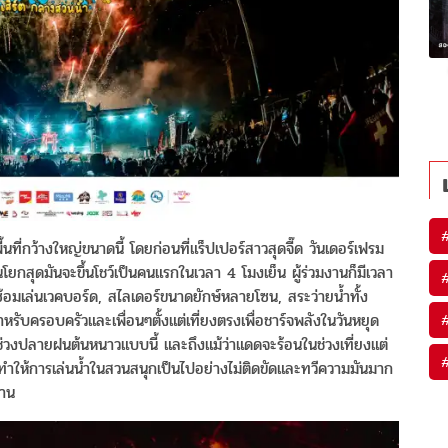
ื้นที่กว้างใหญ่ขนาดนี้ โดยก่อนที่แร็ปเปอร์สาวสุดจี๊ด วันเดอร์เฟรม
กสุดมันจะขึ้นโชว์เป็นคนแรกในเวลา 4 โมงเย็น ผู้ร่วมงานก็มีเวลา
ซ้อมเล่นเวคบอร์ด, สไลเดอร์ขนาดยักษ์หลายโซน, สระว่ายน้ำทั้ง
รับครอบครัวและเพื่อนๆตั้งแต่เที่ยงตรงเพื่อชาร์จพลังในวันหยุด
่วงปลายฝนต้นหนาวแบบนี้ และถึงแม้ว่าแดดจะร้อนในช่วงเที่ยงแต่
ี่ทำให้การเล่นน้ำในสวนสนุกเป็นไปอย่างไม่ติดขัดและทวีความมันมาก
งาน