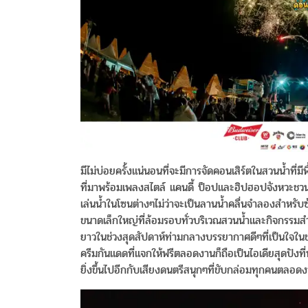
มีไม่บ่อยครั้งแน่นอนที่จะมีการจัดคอนเสิร์ตในสวนน้ำที่มีพ
ที่มาพร้อมเพลงสไตล์ แคนดี้ ป็อปและฮิปฮอปจังหวะชวนโย
เล่นน้ำในโซนต่างๆไม่ว่าจะเป็นลานน้ำคลื่นจำลองสำหรับ
ขนาดเล็กใหญ่ที่ล้อมรอบทั่วบริเวณสวนน้ำและกิจกรรมสำห
ยาวในช่วงสุดสัปดาห์ท่ามกลางบรรยากาศดีๆที่เป็นใจในช
ครีมกันแดดที่แจกให้ฟรีตลอดงานก็ถือเป็นไอเดียสุดปังท
ยิ่งขึ้นไปอีกกับเสียงดนตรีสนุกๆที่ขับกล่อมทุกคนตลอด