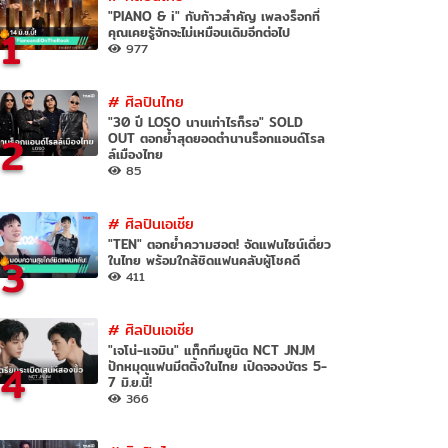
"PIANO & i" กับก้าวสำคัญ เพลงร็อกที่
1
คุณเคยรู้จักจะไม่เหมือนเดิมอีกต่อไป
977
#
ศิลปินไทย
"30 ปี LOSO นานเท่าไรก็รอ" SOLD
2
OUT ตอกย้ำสุดยอดตำนานร็อกแอนด์โรล
ล์เมืองไทย
85
#
ศิลปินเอเชีย
"TEN" ตอกย้ำความฮอต! จัดแฟนไซน์เดี่ยว
3
ในไทย พร้อมใกล้ชิดแฟนคลับผู้โชคดี
411
#
ศิลปินเอเชีย
"เจโน่-แจมิน" แท็กทีมยูนิต NCT JNJM
4
ปักหมุดแฟนมีตติ้งในไทย เปิดจองบัตร 5-
7 มิ.ย.นี้!
366