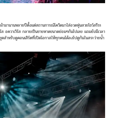
เสื้อผ้ามานานหลายปีตั้งแต่สถานการณ์โควิดมาใส่อวดหุ่นสวยโชว์สรีระ
คเจอร์ส อควาเวิร์ส กลายเป็นชายหาดขนาดย่อมๆกันไปเลย แถมยังมีเวลา
ชุดสำหรับดูคอนเสิร์ตที่เปิดโอกาสให้ทุกคนได้ลงไปดูกันในสระว่ายน้ำ