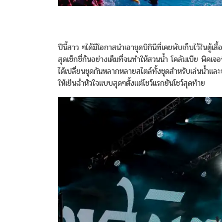
ปีนี้สาว ๆได้มีโอกาสนำเอาชุดบิกินีที่เคยพับเก็บไว้ในตู้
สุดเซ็กซี่กันอย่างเต็มที่จนทำให้สวนน้ำ โคลัมเบีย พิ
ได้เปลี่ยนชุดกันหลากหลายสไตล์ทั้งชุดสำหรับเล่นน้ำและ
ให้เย็นฉ่ำหัวใจแบบสุดๆตั้งแต่โชว์แรกยันโชว์สุดท้าย