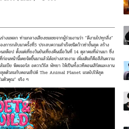
ร่างแหลก ท่ามกลางเสียงชมเชยจากผู้ร่วมงานว่า “ดีงามไปทุกสิ่ง”
องการกลับมาครั้งที่5 ประสบความสำเร็จชนิดว้าวซ่าขั้นสุด สร้าง
็อป ตั้งแต่เที่ยงวันยันเที่ยงคืนเมื่อวันที่ 14 ตุลาคมที่ผ่านมา ซึ่ง
อนหน้านี้เคยจัดขึ้นมาแล้วได้อย่างสวยงาม เพิ่มเติมก็คือสีสันความ
คลัมเบีย พิคเจอร์ส อควาเวิร์ส พัทยา ให้เป็นทั้งเวทีคอนเสิร์ตและลาน
แบบสุดตัวสมกับคอนเซ็ปต์ The Animal Planet แรดไปให้สุด
นตัวคุณ” จริง ๆ