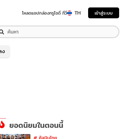
TH
เข้าสู่ระบบ
โหลดแอป
กล่องทรูไอดี ทีวี
พลง
ยอดนิยมในตอนนี้
#
ศิลปินไทย