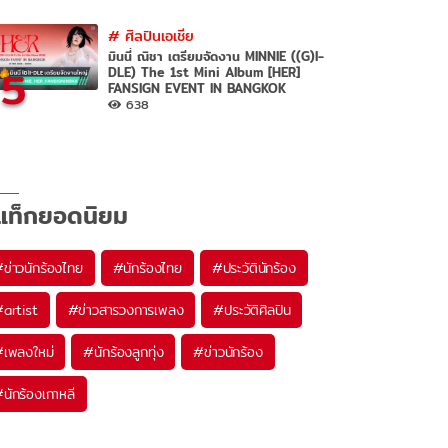
#
ศิลปินเอเชีย
มินนี่ ณิชา เตรียมจัดงาน MINNIE ((G)I-
5
DLE) The 1st Mini Album [HER]
FANSIGN EVENT IN BANGKOK
638
แท็กยอดนิยม
#
ข่าวนักร้องไทย
#
นักร้องไทย
#
ประวัตินักร้อง
#
artist
#
ข่าวสารวงการเพลง
#
ประวัติศิลปิน
#
เพลงใหม่
#
นักร้องลูกทุ่ง
#
ข่าวนักร้อง
#
นักร้องเกาหลี