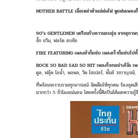
MOTHER BATTLE เมื่อเหล่าตัวแม่พ่นไฟ หูแฟนเพลงก
90’s GENTLEMEN เตรียมรับความอบอุ่น จากสุภาพบุร
จั๊ก ชวิน, ฟอร์ด สบชัย
FIRE FEATURING เพลงช้าก็แซ่บ เพลงเร็วก็แซ่บไปทั
ROCK SO BAD SAD SO HIT เพลงร็อกอย่างโจ๊ะ เพลงช้า
คูล, ฟลุ๊ค ไอน้ำ, พลพล, วิด ไฮเปอร์, พั้นช์ วรกาญจ
ที่พร้อมจะรวบรวมทุกอารมณ์ จัดเต็มให้ทุกคน ร้องสุดเสีย
มากกว่า 5 ชั่วโมงแน่นอน โดยครั้งนี้ศิลปินได้เผยความรู