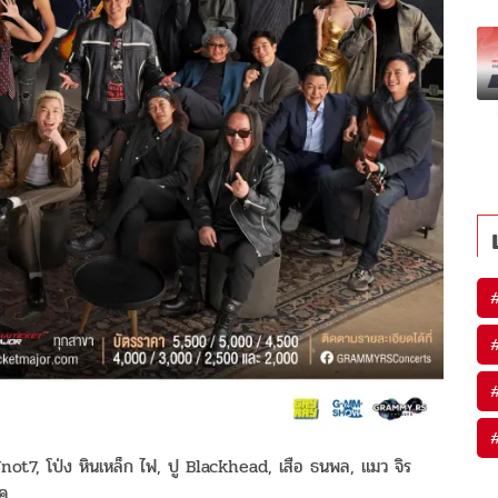
Ynot7, โป่ง หินเหล็ก ไฟ, ปู Blackhead, เสือ ธนพล, แมว จิร
็อค