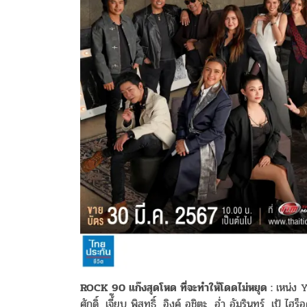
ROCK 90 แก๊งสุดโหด ที่จะทำให้โดดไม่หยุด :
เหน่ง 
ศักดิ์, เจี้๊ยบ พิสุทธิ์, อิงค์ อชิตะ, อ่ำ อัมรินทร์, เป้ ไฮร