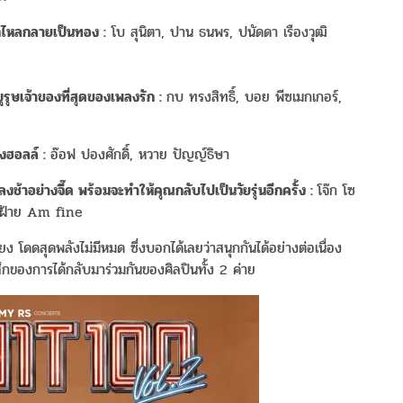
็ไหลกลายเป็นทอง :
โบ สุนิตา, ปาน ธนพร, ปนัดดา เรืองวุฒิ
ุษเจ้าของที่สุดของเพลงรัก :
กบ ทรงสิทธิ์, บอย พีซเมกเกอร์,
้งฮอลล์ :
อ๊อฟ ปองศักดิ์, หวาย ปัญญ์ธิษา
อย่างจี๊ด พร้อมจะทำให้คุณกลับไปเป็นวัยรุ่นอีกครั้ง :
โจ๊ก โซ
น์, ฝ้าย Am fine
ง โดดสุดพลังไม่มีหมด ซึ่งบอกได้เลยว่าสนุกกันได้อย่างต่อเนื่อง
้สึกของการได้กลับมาร่วมกันของศิลปินทั้ง 2 ค่าย