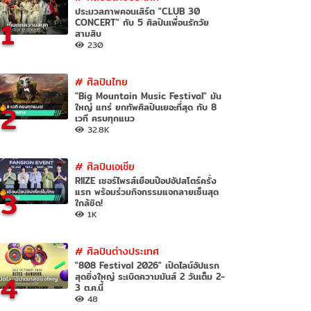
ประมวลภาพคอนเสิร์ต "CLUB 30
1
CONCERT" กับ 5 ศิลปินเพื่อนรักวัย
สามสิบ
230
#
ศิลปินไทย
"Big Mountain Music Festival" มัน
2
ใหญ่ แทร่ ยกทัพศิลปินเยอะที่สุด กับ 8
เวที ครบทุกแนว
32.8K
#
ศิลปินเอเชีย
RIIZE เซอร์ไพรส์เยือนป๊อปอัปสโตร์ครั้ง
3
แรก พร้อมร่วมกิจกรรมแจกลายเซ็นสุด
ใกล้ชิด!
1K
#
ศิลปินต่างประเทศ
"808 Festival 2026" เปิดไลน์อัปแรก
4
สุดยิ่งใหญ่ ระเบิดความมันส์ 2 วันเต็ม 2-
3 ต.ค.นี้
48