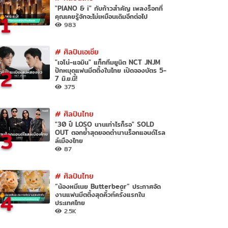
"PIANO & i" กับก้าวสำคัญ เพลงร็อกที่
1
คุณเคยรู้จักจะไม่เหมือนเดิมอีกต่อไป
983
#
ศิลปินเอเชีย
"เจโน่-แจมิน" แท็กทีมยูนิต NCT JNJM
2
ปักหมุดแฟนมีตติ้งในไทย เปิดจองบัตร 5-
7 มิ.ย.นี้!
375
#
ศิลปินไทย
"30 ปี LOSO นานเท่าไรก็รอ" SOLD
3
OUT ตอกย้ำสุดยอดตำนานร็อกแอนด์โรล
ล์เมืองไทย
87
#
ศิลปินไทย
“น้องหมีเนย Butterbear” ประกาศจัด
4
งานแฟนมีตติ้งสุดคิ้วท์ครั้งแรกใน
ประเทศไทย
2.5K