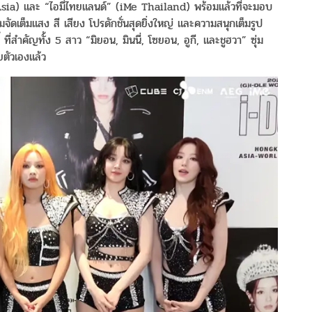
ts Asia) และ “ไอมี่ไทยแลนด์” (iMe Thailand) พร้อมแล้วที่จะมอบ
มจัดเต็มแสง สี เสียง โปรดักชั่นสุดยิ่งใหญ่ และความสนุกเต็มรูป
 ที่สำคัญทั้ง 5 สาว “มิยอน, มินนี่, โซยอน, อูกี, และชูฮวา” ซุ่ม
วยตัวเองแล้ว