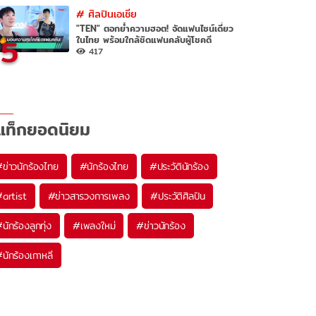
#
ศิลปินเอเชีย
"TEN" ตอกย้ำความฮอต! จัดแฟนไซน์เดี่ยว
5
ในไทย พร้อมใกล้ชิดแฟนคลับผู้โชคดี
417
แท็กยอดนิยม
#
ข่าวนักร้องไทย
#
นักร้องไทย
#
ประวัตินักร้อง
#
artist
#
ข่าวสารวงการเพลง
#
ประวัติศิลปิน
#
นักร้องลูกทุ่ง
#
เพลงใหม่
#
ข่าวนักร้อง
#
นักร้องเกาหลี