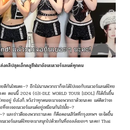
่งคลิปสุดเอ็กคลูซีฟมาอ้อนเนเวอร์แลนด์ทุกคน
ายดีกันไหมคะ~? อีกไม่นานพวกเราก็จะได้ไปเจอกับเนเวอร์แลนด์ไทย
ู่นะคะ ตอนนี้ 2024 (G)I-DLE WORLD TOUR [iDOL] ก็ได้เริ่มขึ้น
่ไทยอยู่ ยังไงก็..หวังว่าทุกคนจะมาเจอพวกเราด้วยนะคะ แค่คิดว่าจะ
รอที่จะเจอเนเวอร์แลนด์อยู่เหมือนกันใช่มั้ย~?
คะ~? และข่าวดีของพวกเรานะคะ ก็คือคอนเสิร์ตที่กรุงเทพฯ จะจัดขึ้น
งว่าเนเวอร์แลนด์ไทยจะมาสนุกไปด้วยกันที่ฮอลล์เยอะๆ นะคะ! Thai