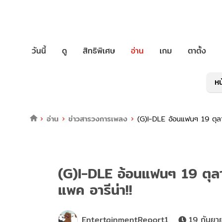
วันนี้
ดู
สิทธิพิเศษ
อ่าน
เกม
ตาตั้ง
หน
อ่าน
ข่าวสารวงการเพลง
(G)I-DLE อ้อนแฟนๆ 19 ตุลาคม
(G)I-DLE อ้อนแฟนๆ 19 ตุลาค
แพค อารีน่า!!
EntertainmentReport1
19 กันยา