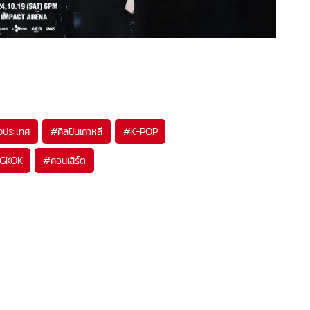
างประเทศ
#
ศิลปินเกาหลี
#
K-POP
GKOK
#
คอนเสิร์ต