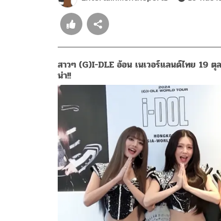
สาวๆ (G)I-DLE อ้อน เนเวอร์แลนด์ไทย 19 ตุลา
น่า!!