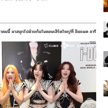
คมนี้ มาสนุกไปด้วยกันในคอนเสิร์ตใหญ่ที่ อิมแพค อารี