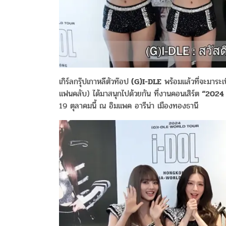
เกิร์ลกรุ๊ปเกาหลีตัวท๊อป
(G)I-DLE
พร้อมแล้วที่จะมาระเ
แฟนคลับ
)
ได้มาสนุกไปด้วยกัน
ที่งานคอนเสิร์ต
“2024 
19
ตุลาคมนี้
ณ
อิมแพค
อารีน่า
เมืองทองธานี