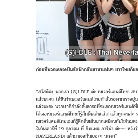
ก่อนที่พวกเธอจะบินลัดฟ้ากลับมาหาแฟนๆ ชาวไทยก็ขอส
“สวัสดีค่ะ พวกเรา
(G)I-DLE
ค่ะ เนเวอร์แลนด์ไทย! สบ
แล้วนะคะ! ได้ยินว่าเนเวอร์แลนด์ไทยกำลังรอพวกเราอย
แล้วนะคะ พวกเราก็กำลังตั้งตารอที่จะเจอเนเวอร์แลนด์ที
ได้เจอเนเวอร์แลนด์ไทยก็รู้สึกตื่นเต้นแล้ว! แล้วทุกคนล่ะ 
เนเวอร์แลนด์ไทยเองก็รู้สึกตื่นเต้นมากเหมือนกันใช่ไหม
ในวันเสาร์ที่ 19 ตุลาคม ที่ อิมแพค อารีน่า ค่ะ~~ หวั
NAVERLAND! แล้วมาเจอกันเยอะๆ นะคะ!”