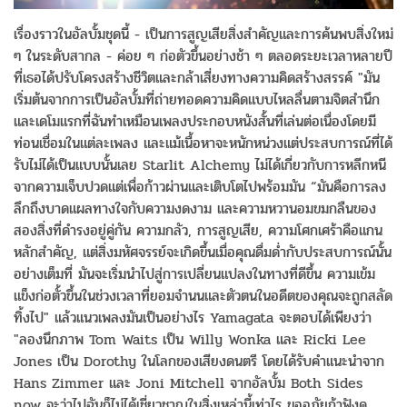
เรื่องราวในอัลบั้มชุดนี้ - เป็นการสูญเสียสิ่งสำคัญและการค้นพบสิ่งใหม่
ๆ ในระดับสากล - ค่อย ๆ ก่อตัวขึ้นอย่างช้า ๆ ตลอดระยะเวลาหลายปี
ที่เธอได้ปรับโครงสร้างชีวิตและกล้าเสี่ยงทางความคิดสร้างสรรค์ "มัน
เริ่มต้นจากการเป็นอัลบั้มที่ถ่ายทอดความคิดแบบไหลลื่นตามจิตสำนึก
และเดโมแรกที่ฉันทำเหมือนเพลงประกอบหนังสั้นที่เล่นต่อเนื่องโดยมี
ท่อนเชื่อมในแต่ละเพลง และแม้เนื้อหาจะหนักหน่วงแต่ประสบการณ์ที่ได้
รับไม่ได้เป็นแบบนั้นเลย Starlit Alchemy ไม่ได้เกี่ยวกับการหลีกหนี
จากความเจ็บปวดแต่เพื่อก้าวผ่านและเติบโตไปพร้อมมัน “มันคือการลง
ลึกถึงบาดแผลทางใจกับความงดงาม และความหวานอมขมกลืนของ
สองสิ่งที่ดำรงอยู่คู่กัน ความกลัว, การสูญเสีย, ความโศกเศร้าคือแกน
หลักสำคัญ, แต่สิ่งมหัศจรรย์จะเกิดขึ้นเมื่อคุณดื่มด่ำกับประสบการณ์นั้น
อย่างเต็มที่ มันจะเริ่มนำไปสู่การเปลี่ยนแปลงในทางที่ดีขึ้น ความเข้ม
แข็งก่อตั้วขึ้นในช่วงเวลาที่ยอมจำนนและตัวตนในอดีตของคุณจะถูกสลัด
ทิ้งไป" แล้วแนวเพลงมันเป็นอย่างไร Yamagata จะตอบได้เพียงว่า
"ลองนึกภาพ Tom Waits เป็น Willy Wonka และ Ricki Lee
Jones เป็น Dorothy ในโลกของเสียงดนตรี โดยได้รับคำแนะนำจาก
Hans Zimmer และ Joni Mitchell จากอัลบั้ม Both Sides
now จะว่าไปฉันก็ไม่ได้เชี่ยวชาญในสิ่งเหล่านี้เท่าไร ขออภัยถ้าฟังดู