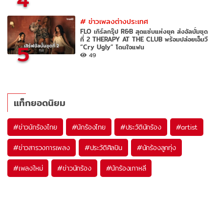
#
ข่าวเพลงต่างประเทศ
FLO เกิร์ลกรุ๊ป R&B สุดแซ่บแห่งยุค ส่งอัลบั้มชุด
ที่ 2 THERAPY AT THE CLUB พร้อมปล่อยเอ็มวี
5
“Cry Ugly” โดนใจแฟน
49
แท็กยอดนิยม
#
ข่าวนักร้องไทย
#
นักร้องไทย
#
ประวัตินักร้อง
#
artist
#
ข่าวสารวงการเพลง
#
ประวัติศิลปิน
#
นักร้องลูกทุ่ง
#
เพลงใหม่
#
ข่าวนักร้อง
#
นักร้องเกาหลี