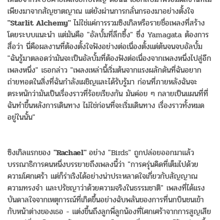
เพียงมาจากสัญชาตญาณ แต่ยังผ่านการกลั่นกรองมาอย่างตั้งใจ
"Starlit Alchemy"
ไม่ใช่แค่การรวมซิงเกิลหรือรายชื่อเพลงที่สร้าง
โดยระบบแนะนำ แต่มันคือ "อัลบั้มที่ลึกซึ้ง" ซึ่ง Yamagata ต้องการ
สื่อว่า นี่คือผลงานที่ต้องตั้งใจฟังอย่างต่อเนื่องตั้งแต่ต้นจนจบอัลบั้ม
"ฉันรู้มาตลอดว่ามันจะเป็นอัลบั้มที่ต้องฟังต่อเนื่องจากเพลงหนึ่งไปสู่อีก
เพลงหนึ่ง" เธอกล่าว "เพลงเหล่านี้เริ่มต้นจากแรงผลักดันที่ฉันอยาก
ถ่ายทอดในสิ่งที่ฉันกำลังเผชิญและได้รับรู้มา ก่อนที่ภายหลังฉันจะ
ตระหนักว่ามันเป็นเรื่องราวที่ร้อยเรียงกัน มันค่อย ๆ กลายเป็นแผนที่ที่
ฉันทำขึ้นหลังการเดินทาง ไม่ใช่ก่อนที่จะเริ่มเดินทาง เรื่องราวทั้งหมด
อยู่ในนั้น"
ซิงเกิลแรกของ
"Rachael"
อย่าง "Birds" ถูกปล่อยออกมาแล้ว
บรรณาธิการคนหนึ่งบรรยายถึงเพลงนี้ว่า "การครุ่นคิดที่เต็มไปด้วย
ความโศกเศร้า แต่ก็ร่าเริงได้อย่างน่าประหลาดใจเกี่ยวกับสัญญาณ
ความทรงจำ และปรัชญาว่าด้วยความจริงในธรรมชาติ" เพลงที่ได้แรง
บันดาลใจจากเหตุการณ์ที่เกิดขึ้นอย่างฉับพลันของการที่นกบินชนเข้า
กับหน้าต่างของเธอ - แต่งขึ้นถึงลูกพี่ลูกน้องที่โศกเศร้าจากการสูญเสีย