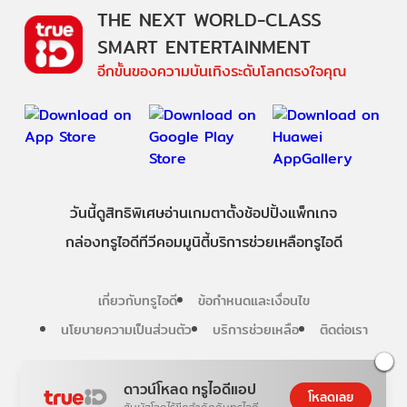
THE NEXT WORLD-CLASS
SMART ENTERTAINMENT
อีกขั้นของความบันเทิงระดับโลกตรงใจคุณ
วันนี้
ดู
สิทธิพิเศษ
อ่าน
เกม
ตาตั้ง
ช้อปปิ้ง
แพ็กเกจ
กล่องทรูไอดีทีวี
คอมมูนิตี้
บริการช่วยเหลือทรูไอดี
เกี่ยวกับทรูไอดี
ข้อกำหนดและเงื่อนไข
นโยบายความเป็นส่วนตัว
บริการช่วยเหลือ
ติดต่อเรา
Follow us
ดาวน์โหลด ทรูไอดีแอป
โหลดเลย