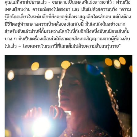
คุณแม่ที่จากไปนานแล้ว - จนกลายเป็นเพลงที่แฝงสารเอาไว้ : ผ่านเนื้อ
เพลงเรียบง่าย อารมณ์ตรงไปตรงมา และ เต็มไปด้วยความหวัง "ความ
รู้สึกโดดเดี่ยวในระดับลึกที่ยังคงอยู่เมื่อเราสูญเสียใครสักคน แต่ยังต้อง
มีชีวิตอยู่ท่ามกลางความบ้าคลั่งของโลกใบนี้ มันโดนใจฉันอย่างมาก
สำหรับฉันแล้วม่านที่กั้นระหว่างโลกใบนี้กับอีกฝั่งหนึ่งมันเหมือนเส้นกั้น
บาง ๆ มันเป็นเครื่องเตือนใจให้เราคอยสังเกตสัญญาณจากผู้ที่ล่วงลับ
ไปแล้ว – โดยเฉพาะในเวลานี้ที่โลกเต็มไปด้วยความสับสนวุ่นวาย"