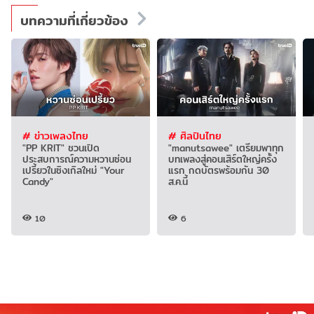
บทความที่เกี่ยวข้อง
# ข่าวเพลงไทย
# ศิลปินไทย
"PP KRIT" ชวนเปิด
"manutsawee" เตรียมพาทุก
ประสบการณ์ความหวานซ่อน
บทเพลงสู่คอนเสิร์ตใหญ่ครั้ง
เปรี้ยวในซิงเกิลใหม่ "Your
แรก กดบัตรพร้อมกัน 30
Candy"
ส.ค.นี้
10
6