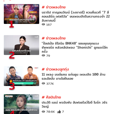
#
ข่าวเพลงไทย
นราธิป กาญจนวัฒน์ (วงชาตรี) หวนคืนเวที “7 สี
คอนเสิร์ต เฟสติวัล” ขนเพลงฮิตในความทรงจำ 22
1
สิงหาคมนี้
167
#
ข่าวเพลงไทย
"ป๊อปเป้อ ชิไฮนิน BNK48" ขอบคุณทุกแรง
ซัพพอร์ต หลังคลิปเพลง "Shonichi" ถูกแชร์อีก
2
ครั้ง
79
#
ข่าวเพลงลูกทุ่ง
11 เพลง มนต์แคน แก่นคูน เพลงฮิต 100 ล้าน
และอัลบั้ม มาเด้อฝันเอย
3
37.7K
#
ศิลปินไทย
ประวัติ เนเน่ พรนับพัน อันฟอลโลว์ไอจี ไบร์ท วชิร
วิชญ์
4
70.6K
7