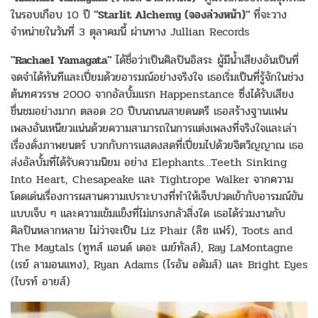
ในรอบเกือบ 10 ปี
"Starlit Alchemy (จองล่วงหน้า)"
ที่จะวาง
จำหน่ายในวันที่ 3 ตุลาคมนี้ ผ่านทาง Jullian Records
"Rachael Yamagata"
ได้ชื่อว่าเป็นศิลปินอิสระ ผู้มีน้ำเสียงอันเป็นที่
จดจำได้ทันทีและเปี่ยมด้วยอารมณ์อย่างจริงใจ เธอเริ่มเป็นที่รู้จักในช่วง
ต้นทศวรรษ 2000 จากอัลบั้มแรก Happenstance ซึ่งได้รับเสียง
ชื่นชมอย่างมาก ตลอด 20 ปีบนถนนสายดนตรี เธอสร้างฐานแฟน
เพลงอันเหนียวแน่นด้วยความสามารถในการแต่งเพลงที่จริงใจและเล่า
เรื่องดั่งภาพยนตร์ บวกกับการแสดงสดที่เปี่ยมไปด้วยจิตวิญญาณ เธอ
ส่งอัลบั้มที่ได้รับความนิยม อย่าง Elephants…Teeth Sinking
Into Heart, Chesapeake และ Tightrope Walker จากความ
โดดเด่นเรื่องการผสานความเปราะบางที่ทำให้เจ็บปวดเข้ากับอารมณ์ขัน
แบบเจ็บ ๆ และความเข้มแข็งที่ไม่เกรงกลัวสิ่งใด เธอได้ร่วมงานกับ
ศิลปินหลากหลาย ไม่ว่าจะเป็น Liz Phair (ลิซ แฟร์), Toots and
The Maytals (ทูทส์ แอนด์ เดอะ เมย์ทัลส์), Ray LaMontagne
(เรย์ ลามอนแทง), Ryan Adams (ไรอัน อดัมส์) และ Bright Eyes
(ไบรท์ อายส์)