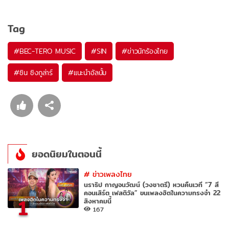
Tag
#
BEC-TERO MUSIC
#
SIN
#
ข่าวนักร้องไทย
#
ซิน ซิงกูล่าร์
#
แนะนำอัลบั้ม
ยอดนิยมในตอนนี้
#
ข่าวเพลงไทย
นราธิป กาญจนวัฒน์ (วงชาตรี) หวนคืนเวที “7 สี
คอนเสิร์ต เฟสติวัล” ขนเพลงฮิตในความทรงจำ 22
1
สิงหาคมนี้
167