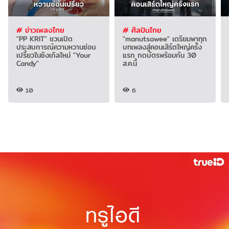
# ข่าวเพลงไทย
# ศิลปินไทย
"PP KRIT" ชวนเปิด
"manutsawee" เตรียมพาทุก
ประสบการณ์ความหวานซ่อน
บทเพลงสู่คอนเสิร์ตใหญ่ครั้ง
เปรี้ยวในซิงเกิลใหม่ "Your
แรก กดบัตรพร้อมกัน 30
Candy"
ส.ค.นี้
10
6