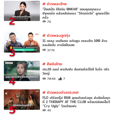
#
ข่าวเพลงไทย
"ป๊อปเป้อ ชิไฮนิน BNK48" ขอบคุณทุกแรง
ซัพพอร์ต หลังคลิปเพลง "Shonichi" ถูกแชร์อีก
2
ครั้ง
79
#
ข่าวเพลงลูกทุ่ง
11 เพลง มนต์แคน แก่นคูน เพลงฮิต 100 ล้าน
และอัลบั้ม มาเด้อฝันเอย
3
37.7K
#
ศิลปินไทย
ประวัติ เนเน่ พรนับพัน อันฟอลโลว์ไอจี ไบร์ท วชิร
วิชญ์
4
70.6K
7
#
ข่าวเพลงต่างประเทศ
FLO เกิร์ลกรุ๊ป R&B สุดแซ่บแห่งยุค ส่งอัลบั้มชุด
ที่ 2 THERAPY AT THE CLUB พร้อมปล่อยเอ็มวี
5
“Cry Ugly” โดนใจแฟน
49