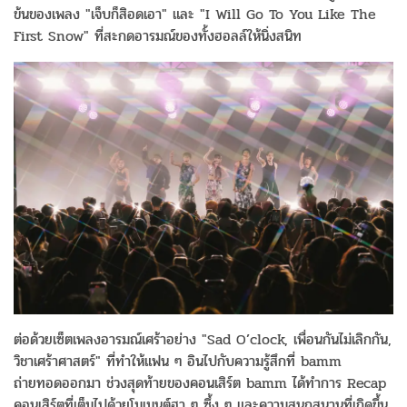
ข้นของเพลง "เจ็บก็สิอดเอา" และ "I Will Go To You Like The
First Snow" ที่สะกดอารมณ์ของทั้งฮอลล์ให้นิ่งสนิท
ต่อด้วยเซ็ตเพลงอารมณ์เศร้าอย่าง "Sad O’clock, เพื่อนกันไม่เลิกกัน,
วิชาเศร้าศาสตร์" ที่ทำให้แฟน ๆ อินไปกับความรู้สึกที่ bamm
ถ่ายทอดออกมา ช่วงสุดท้ายของคอนเสิร์ต bamm ได้ทำการ Recap
คอนเสิร์ตที่เต็มไปด้วยโมเมนต์ฮา ๆ ซึ้ง ๆ และความสนุกสนานที่เกิดขึ้น