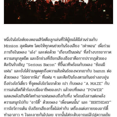
หนึ่งในไฮไลต์ของคอนเสิร์ตคือลูกเล่นที่ให้ผู้ชมได้มีส่วนร่วมกับ
Mission สุดพิเศษ โดยให้ทุกคนช่วยกันร้องเสียง "เห่าหอน" เพื่อร่วม
ภารกิจในเพลง "เอ๋ง" และต่อด้วย "เกือบเป็นแฟน" ที่สร้างบรรยากาศ
ความสนุกสุดขีด และอีกช่วงที่เรียกเสียงฮือฮาคือการปรากฏตัวของ
ศิลปินรับเชิญ "Serious Bacon" ที่ขึ้นเวทีพร้อมกับเพลง "ซ้อมมี
แฟน" และยังได้ร่วมพูดคุยถึงความสัมพันธ์ของพวกเขากับ bamm ต่อ
ด้วยเพลง "ไม่อยากฟัง" ที่แฟน ๆ และศิลปินร้องตามกันอย่างอบอุ่น
ถึงช่วงโชว์เดี่ยว ที่จุดพลังโชว์แรกด้วย เปา กับเพลง "A MAZE" กับ
การเล่นลีดกีต้าร์แบบมืออาชีพของเปา แล้วจบที่เพลง "POWER"
แสดงพลังเกินพิกัดทำเอาแฟนเพลงถึงกับทึ่ง พร้อมยังสานต่อพลัง
ความสนุกไปกับ "อาร์ตี้" ด้วยเพลง "เพื่อนคนนั้น" และ "BIRTHDAY"
การโชว์การเต้น ยังเรียกเสียงกรี๊ดไม่เท่ากับ เครื่องแต่งกายของอาร์ตี้
ทำเอาสาว ๆ ใจละลายกันไปเลย จากนั้นไต่ระดับอารมณ์ไปสู่ความเข้ม