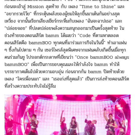
ก่อนจะเข้าสู่ Mission สุดท้าย กับ เพลง "Time to Shine" และ
"อยากรวยโว้ย" ที่กระตุ้นพลังของผู้ชมให้ลุกขึ้นมาเต้นกันอย่างสุด
เหวี่ยง จากนั้นเรียกเสียงเชียร์กระหึ่มกับเพลง "ฉันจะฉาปเธอ" และ
"ปล่อยจอย" ที่ปลดปล่อยพลังความสนุกออกมาเป็นครั้งสุดท้าย ใน
ช่วงท้ายของคอนเสิร์ต bamm ได้เผยว่า "Code ที่ตามหาตลอด
คอนเสิร์ตคือ bammBOO ทุกคนที่มาร่วมภารกิจในวันนี้" ทำเอาแฟน
ๆ ซึ้งกันไปตาม ๆ กัน เซอร์ไพรส์สุดพิเศษจากแฟนคลับเกิดขึ้นเมื่อทุก
คนร่วมกันชู โปรเจกต์กระดาษที่เขียนว่า "Once bammBOO always
bammBOO" เพื่อเป็นการขอบคุณและให้กำลังใจ bamm ทำให้
บรรยากาศเต็มไปด้วยความอบอุ่น ก่อนจากกัน bamm ปิดท้ายด้วย
เพลง "ใครเพื่อนแก" และ "เธอเก่งที่สุดแล้ว" เป็นการส่งท้ายคอนเสิร์ต
ที่สร้างความประทับใจไม่รู้ลืม