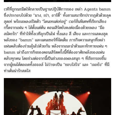
เวทีที่ถูกเนรมิตให้กลายเป็นฐานปฏิบัติการของ เหล่า Agents bamm
ซึ่งประกอบไปด้วย "มาง, เปา, อาร์ตี้" ทั้งสามสมาชิกปรากฏตัวด้วยลุค
สุดเท่ พร้อมเพลงเปิดตัว "โดนเทแต่เท่อยู่" เวอร์ชั่นพิเศษที่เรียกเสียง
กรี๊ดจากแฟน ๆ ได้ตั้งแต่ต้น คอนเสิร์ตยังคงต่อเนื่องด้วยเพลง "มือ
สมัครรัก" ที่ทำให้ทั้งเวทีลุกเป็นไฟ ทั้งแสง สี เสียง และการแสดงสุด
พลังของ "bamm" และแดนเซอร์ที่จัดเต็ม ภารกิจความสนุกที่เหล่า
แฟนคลับต้องร่วมลุ้นไปด้วยกัน หลังจากแนะนำตัวและทักทายแฟน ๆ
bamm เล่าถึงภารกิจของคอนเสิร์ตครั้งนี้ที่ต้องอาศัยพลังของแฟน
คลับทุกคน โดยช่วงต่อจากนี้เป็นช่วงของเพลงสนุก ๆ ที่เรียกรอยยิ้ม
จากผู้ชมได้ตลอดทั้งฮอลล์ ไม่ว่าจะเป็น "ชอบใส่ใจ" และ "เจอยัง" ที่มี
ท่าเต้นน่ารักสดใส