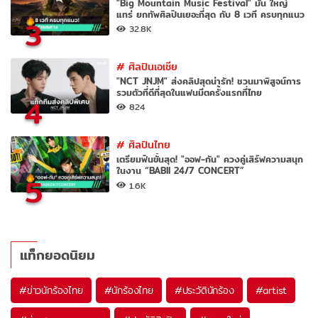
"Big Mountain Music Festival" มัน ใหญ่
แทร่ ยกทัพศิลปินเยอะที่สุด กับ 8 เวที ครบทุกแนว
3
32.8K
#
ศิลปินเอเชีย
"NCT JNJM" ส่งคลิปสุดน่ารัก! ชวนมาพิสูจน์การ
รวมตัวที่ดีที่สุดในแฟนมีตครั้งแรกที่ไทย
4
824
#
ศิลปินไทย
เตรียมฟินขั้นสุด! "ออฟ-กัน" ควงคู่เสิร์ฟความสนุก
ในงาน “BABII 24/7 CONCERT”
5
1.6K
แท็กยอดนิยม
#
ข่าวนักร้องไทย
#
นักร้องไทย
#
ประวัตินักร้อง
#
artist