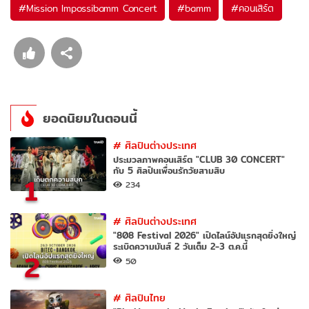
#
Mission Impossibamm Concert
#
bamm
#
คอนเสิร์ต
ยอดนิยมในตอนนี้
#
ศิลปินต่างประเทศ
ประมวลภาพคอนเสิร์ต "CLUB 30 CONCERT"
กับ 5 ศิลปินเพื่อนรักวัยสามสิบ
1
234
#
ศิลปินต่างประเทศ
"808 Festival 2026" เปิดไลน์อัปแรกสุดยิ่งใหญ่
ระเบิดความมันส์ 2 วันเต็ม 2-3 ต.ค.นี้
2
50
#
ศิลปินไทย