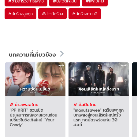
#
ข่าวสารวงการเพลง
#
ประวัติศิลปิน
#
เพลงใหม่
#
นักร้องลูกทุ่ง
#
ข่าวนักร้อง
#
นักร้องเกาหลี
บทความที่เกี่ยวข้อง
# ข่าวเพลงไทย
# ศิลปินไทย
"PP KRIT" ชวนเปิด
"manutsawee" เตรียมพาทุก
ประสบการณ์ความหวานซ่อน
บทเพลงสู่คอนเสิร์ตใหญ่ครั้ง
เปรี้ยวในซิงเกิลใหม่ "Your
แรก กดบัตรพร้อมกัน 30
Candy"
ส.ค.นี้