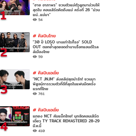
"ฮาย อาภาพร" ชวนตัวแม่ตัวลูกมาม่วนให้
1
สุดใน คอนเสิร์ตคิดถึงแม่ ครั้งที่ 26 "ม่วน
แน่…แม่มา"
54
#
ศิลปินไทย
"30 ปี LOSO นานเท่าไรก็รอ" SOLD
2
OUT ตอกย้ำสุดยอดตำนานร็อกแอนด์โรล
ล์เมืองไทย
59
#
ศิลปินเอเชีย
"NCT JNJM" ส่งคลิปสุดน่ารัก! ชวนมา
3
พิสูจน์การรวมตัวที่ดีที่สุดในแฟนมีตครั้ง
แรกที่ไทย
761
#
ศิลปินเอเชีย
แทยง NCT คัมแบ็กไทย! บุกจัดคอนเสิร์ต
4
เดี่ยว TY TRACK REMASTERED 28-29
มี.ค.นี้
410