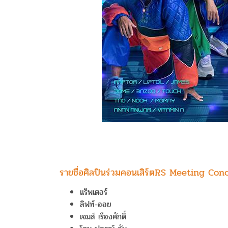
รายชื่อศิลปินร่วมคอนเสิร์ตRS Meeting Co
แร็พเตอร์
ลิฟท์-ออย
เจมส์ เรืองศักดิ์