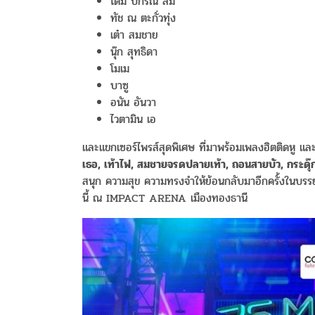
โดม ปกรณ์ ลัม
ทัช ณ ตะกั่วทุ่ง
เต๋า สมชาย
นุ๊ก สุทธิดา
โมเม
บาซู
อนัน อันวา
ไวตามิน เอ
และแขกเซอร์ไพรส์สุดพิเศษ ที่มาพร้อมเพลงฮิตติดหู และท
เธอ, เท้าไฟ, สมชายจรดปลายเท้า, ถอนสายบัว, กระดุ๊กก
สนุก ความสุข ความทรงจำให้ย้อนกลับมาอีกครั้งในบรรยา
นี้ ณ IMPACT ARENA เมืองทองธานี