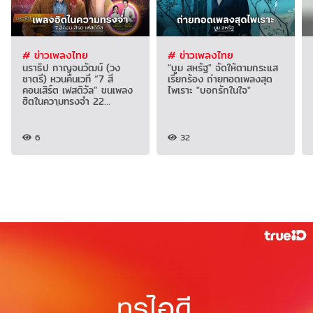
# ข่าวเพลงไทย
# ข่าวเพลงไทย
นราธิป กาญจนวัฒน์ (วง
"บูม สหรัฐ" จัดให้ตามกระแส
ชาตรี) หวนคืนเวที “7 สี
เรียกร้อง ถ่ายทอดเพลงสุด
คอนเสิร์ต เฟสติวัล” ขนเพลง
ไพเราะ "บอกรักในใจ"
ฮิตในความทรงจำ 22
สิงหาคมนี้
6
32