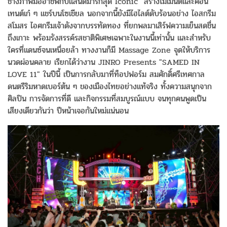
ช่างภาพมืออาชีพกับแลนด์มาร์กสุด Iconic สร้างโมเมนต์และคอน
เทนต์เก๋ ๆ แชร์บนโซเชียล นอกจากนี้ยังมีไฮไลต์ดับร้อนอย่าง ไอสกรีม
สโมสร ไอศกรีมเจ้าดังจากบรรทัดทอง ที่ยกพลมาเสิร์ฟความเย็นสดชื่น
ถึงเกาะ พร้อมรังสรรค์รสชาติพิเศษเฉพาะในงานนี้เท่านั้น และสำหรับ
ใครที่แดนซ์จนเหนื่อยล้า ทางงานก็มี Massage Zone จุดให้บริการ
นวดผ่อนคลาย เรียกได้ว่างาน JINRO Presents "SAMED IN
LOVE 11" ในปีนี้ เป็นการกลับมาที่ท็อปฟอร์ม สมศักดิ์ศรีเทศกาล
ดนตรีริมหาดเบอร์ต้น ๆ ของเมืองไทยอย่างแท้จริง ทั้งความสนุกจาก
ศิลปิน การจัดการที่ดี และกิจกรรมที่สมบูรณ์แบบ จนทุกคนพูดเป็น
เสียงเดียวกันว่า ปีหน้าเจอกันใหม่แน่นอน