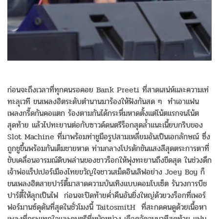
ก่อนจะถึงเวลาที่ทุกคนรอคอย Bank Preeti ที่สาดเสน่ห์และความเท่
ทะลุเวที ขนเพลงฮิตระดับตำนานมาร้องให้ฟังกันสด ๆ ทำเอาแฟน
เพลงกรี๊ดกันคอแตก ร้องตามกันได้กระหึ่มหาดตั้งแต่โน้ตแรกจนโน้ต
สุดท้าย แล้วไปทะยานต่อกับซาวด์ดนตรีร็อกสุดล้ำเเนะเนี้ยบกริบของ
Slot Machine ที่มาพร้อมท่าชูมือรูปสามเหลี่ยมอันเป็นเอกลักษณ์ ซึ่ง
ถูกชูขึ้นพร้อมกันเต็มชายหาด ท่ามกลางโปรดักชันแสงสีสุดตระการตาที่
ขับเคลื่อนอารมณ์ดิบพล่านของชาวร็อกให้พุ่งทะยานถึงขีดสุด ในช่วงดึก
เจ้าพ่อแร็ปเปอร์เมืองไทยขวัญใจชาวเสม็ดอินเลิฟอย่าง Joey Boy ก็
ขนเพลงฮิตสายปาร์ตี้มาสาดความบันเทิงแบบคอมโบเซ็ต รันวงการบีช
ปาร์ตี้ให้ลุกเป็นไฟ ก่อนจะปิดท้ายค่ำคืนอันยิ่งใหญ่ด้วยวงร็อกที่เพอร์
ฟอร์มานซ์ดุดันที่สุดในชั่วโมงนี้ TaitosmitH ที่สะกดคนดูด้วยเนื้อหา
เพลงที่กระแทกใจและดนตรีที่หนักหน่วง เดือดจัดจนนาทีสุดท้าย แฟน