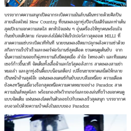
บรรยากาศความสนุกเปิดฉากระเบิดความมันส์บนผืนทรายด้วยศิลปิน
สายเลือดใหม่ New Country ที่ขนเพลงลูกทุ่งป็อปโมเดิร์นและท่าเต้น
สุดเป๊ะมาแจกความสดใส ตกหัวใจแฟน ๆ อุ่นเครื่องให้ทุกคนพร้อมใจ
กันขยับสเต็ปตาม ก่อนจะส่งไม้ต่อให้แร็ปเปอร์สาวสุดฮอต MILLI ที่
สาดความแซ่บระเบิดเวทีทันที นวยขนเพลงฮิตมาปลุกพลังความซ่าด้วย
สกิลการแร็ปรัวเร็วและเพอร์ฟอร์มานซ์สุดเดือด ชวนคนดูเต้นยับ จาก
นั้นความม่วนจอยก็พุ่งทะยานถึงขีดสุดเมื่อ ลำไย ไหทองคำ และทีมแดน
เซอร์ก้าวขึ้นเวที จัดเต็มทั้งเสื้อผ้าและโชว์สุดอลังการ สาดเพลงสามช่า
หมอลำ และลูกทุ่งอินดี้แบบน็อนสต็อป เปลี่ยนชายหาดเสม็ดให้กลาย
เป็นหน้าฮ้านสุดโจ๊ะ แฟนเพลงแดนซ์กันยับแบบลืมเหนื่อย ความเดือด
ยังคงทวีคูณเมื่อวงร็อกสุดเหนือความคาดหมายอย่าง Paradox สาด
ความมันส์หลุดโลก พร้อมกองทัพว๊ากเกอร์และของเล่นที่ขว้างแจกคนดู
แบบจัดเต็ม แฟนเพลงโดดกันตัวลอยไปกับเพลงเร็วสุดสนุก บรรยากาศ
อบอวลไปด้วยความบ้าคลั่งในแบบของ Paradox