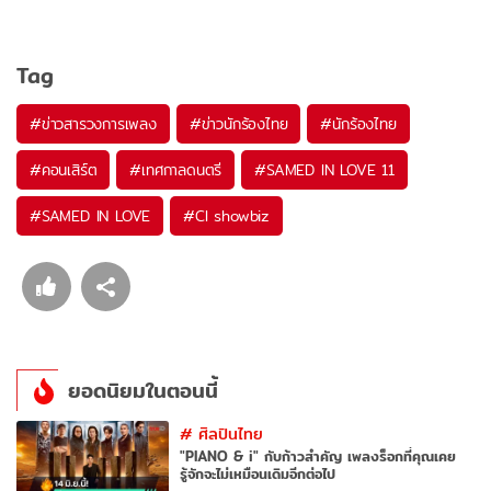
Tag
#
ข่าวสารวงการเพลง
#
ข่าวนักร้องไทย
#
นักร้องไทย
#
คอนเสิร์ต
#
เทศกาลดนตรี
#
SAMED IN LOVE 11
#
SAMED IN LOVE
#
CI showbiz
ยอดนิยมในตอนนี้
#
ศิลปินไทย
"PIANO & i" กับก้าวสำคัญ เพลงร็อกที่คุณเคย
รู้จักจะไม่เหมือนเดิมอีกต่อไป