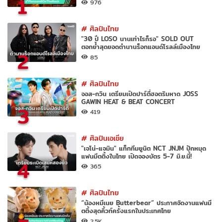
1
976
#
ศิลปินไทย
"30 ปี LOSO นานเท่าไรก็รอ" SOLD OUT
ตอกย้ำสุดยอดตำนานร็อกแอนด์โรลล์เมืองไทย
2
85
#
ศิลปินไทย
จอส-กวิน เตรียมเปิดปาร์ตี้ฮอตริมหาด JOSS
GAWIN HEAT & BEAT CONCERT
3
419
#
ศิลปินเอเชีย
"เจโน่-แจมิน" แท็กทีมยูนิต NCT JNJM ปักหมุด
แฟนมีตติ้งในไทย เปิดจองบัตร 5-7 มิ.ย.นี้!
4
365
#
ศิลปินไทย
“น้องหมีเนย Butterbear” ประกาศจัดงานแฟนมี
ตติ้งสุดคิ้วท์ครั้งแรกในประเทศไทย
2.5K