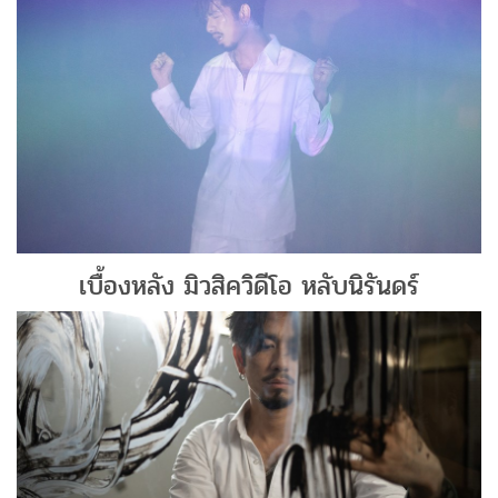
เบื้องหลัง มิวสิควิดีโอ หลับนิรันดร์