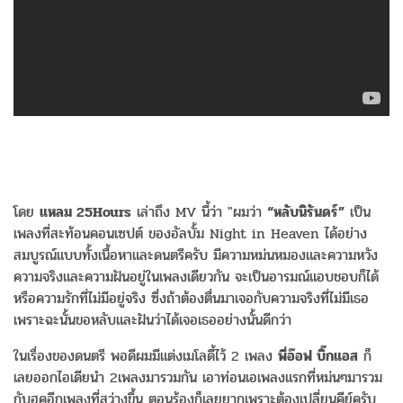
โดย
แหลม 25Hours
เล่าถึง MV นี้ว่า "ผมว่า
“หลับนิรันดร์”
เป็น
เพลงที่สะท้อนคอนเซปต์ ของอัลบั้ม Night in Heaven ได้อย่าง
สมบูรณ์แบบทั้งเนื้อหาและดนตรีครับ มีความหม่นหมองและความหวัง
ความจริงและความฝันอยู่ในเพลงเดียวกัน จะเป็นอารมณ์แอบชอบก็ได้
หรือความรักที่ไม่มีอยู่จริง ซึ่งถ้าต้องตื่นมาเจอกับความจริงที่ไม่มีเธอ
เพราะฉะนั้นขอหลับและฝันว่าได้เจอเธออย่างนั้นดีกว่า
ในเรื่องของดนตรี พอดีผมมีแต่งเมโลดี้ไว้ 2 เพลง
พี่อ๊อฟ บิ๊กแอส
ก็
เลยออกไอเดียนำ 2เพลงมารวมกัน เอาท่อนเอเพลงแรกที่หม่นๆมารวม
กับฮุคอีกเพลงที่สว่างขึ้น ตอนร้องก็เลยยากเพราะต้องเปลี่ยนคีย์ครับ