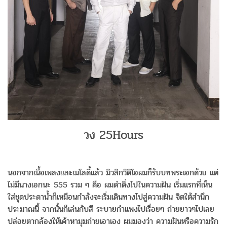
วง 25Hours
นอกจากเนื้อเพลงและเมโลดี้แล้ว มิวสิกวิดิโอผมก็รับบทพระเอกด้วย แต่
ไม่มีนางเอกนะ 555 รวม ๆ คือ ผมดำดิ่งไปในความฝัน เริ่มแรกที่เห็น
ใส่ชุดประดาน้ำก็เหมือนกำลังจะเริ่มเดินทางไปสู่ความฝัน จิตใต้สำนึก
ประมาณนี้ จากนั้นก็เล่นกับสี ระบายกำแพงไปเรื่อยๆ ถ่ายยาวๆไปเลย
ปล่อยตากล้องให้เค้าหามุมถ่ายเอาเอง ผมมองว่า ความฝันหรือความรัก