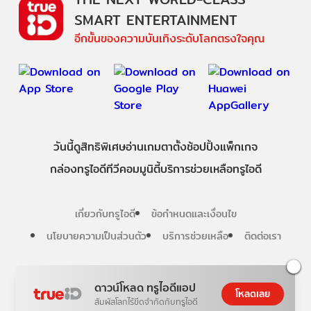
SMART ENTERTAINMENT
อีกขั้นของความบันเทิงระดับโลกตรงใจคุณ
วันนี้
ดู
สิทธิพิเศษ
อ่าน
เกม
ตาตั้ง
ช้อปปิ้ง
แพ็กเกจ
กล่องทรูไอดีทีวี
คอมมูนิตี้
บริการช่วยเหลือทรูไอดี
เกี่ยวกับทรูไอดี
ข้อกำหนดและเงื่อนไข
นโยบายความเป็นส่วนตัว
บริการช่วยเหลือ
ติดต่อเรา
Follow us
ดาวน์โหลด ทรูไอดีแอป
โหลดเลย
สัมผัสโลกไร้ขีดจำกัดกับทรูไอดี