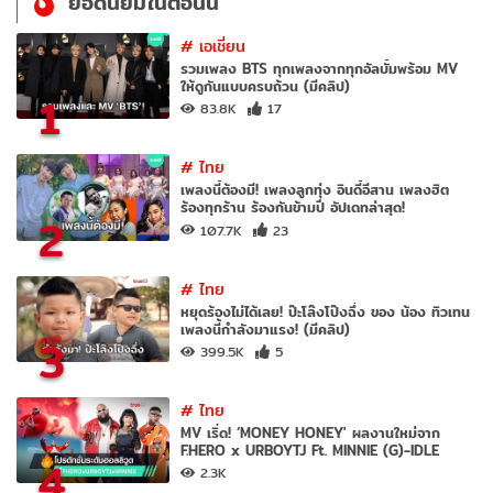
ยอดนิยมในตอนนี้
#
เอเชี่ยน
รวมเพลง BTS ทุกเพลงจากทุกอัลบั้มพร้อม MV
ให้ดูกันแบบครบถ้วน (มีคลิป)
1
83.8K
17
#
ไทย
เพลงนี้ต้องมี! เพลงลูกทุ่ง อินดี้อีสาน เพลงฮิต
ร้องทุกร้าน ร้องกันข้ามปี อัปเดทล่าสุด!
2
107.7K
23
#
ไทย
หยุดร้องไม่ได้เลย! ป๊ะโล๊งโป๊งฉึ่ง ของ น้อง ทิวเทน
เพลงนี้กำลังมาแรง! (มีคลิป)
3
399.5K
5
#
ไทย
MV เริ่ด! ‘MONEY HONEY' ผลงานใหม่จาก
F.HERO x URBOYTJ Ft. MINNIE (G)-IDLE
4
2.3K