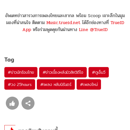
อัพเดทข่าวสารวงการเพลงไทยและสากล พร้อม Scoop เจาะลึกในมุม
มองที่น่าสนใจ ติดตาม
Music.trueid.net
ได้อีกช่องทางที่
TrueID
App
หรือร่วมพูดคุยกันผ่านทาง
Line @TrueID
Tag
#
ข่าวนักร้องไทย
#
ข่าวเบื้องหลังมิวสิควิดีโอ
#
ดูเอ็มวี
#
วง 25hours
#
เพลง หลับนิรันดร์
#
เพลงใหม่