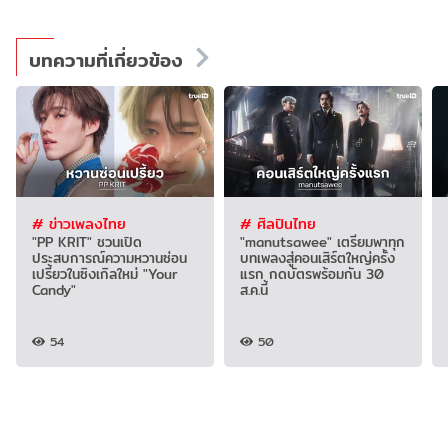
บทความที่เกี่ยวข้อง
# ข่าวเพลงไทย
# ศิลปินไทย
"PP KRIT" ชวนเปิด
"manutsawee" เตรียมพาทุก
ประสบการณ์ความหวานซ่อน
บทเพลงสู่คอนเสิร์ตใหญ่ครั้ง
เปรี้ยวในซิงเกิลใหม่ "Your
แรก กดบัตรพร้อมกัน 30
Candy"
ส.ค.นี้
54
50