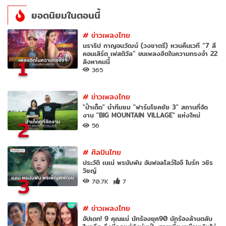
ยอดนิยมในตอนนี้
#
ข่าวเพลงไทย
นราธิป กาญจนวัฒน์ (วงชาตรี) หวนคืนเวที “7 สี
คอนเสิร์ต เฟสติวัล” ขนเพลงฮิตในความทรงจำ 22
1
สิงหาคมนี้
365
#
ข่าวเพลงไทย
"ป๋าเต็ด" นำทีมชม "ฟาร์มโชคชัย 3" สถานที่จัด
งาน "BIG MOUNTAIN VILLAGE" แห่งใหม่
2
56
#
ศิลปินไทย
ประวัติ เนเน่ พรนับพัน อันฟอลโลว์ไอจี ไบร์ท วชิร
วิชญ์
3
70.7K
7
#
ข่าวเพลงไทย
อัปเดท! 9 คุณแม่ นักร้องยุค90 นักร้องล้านตลับ