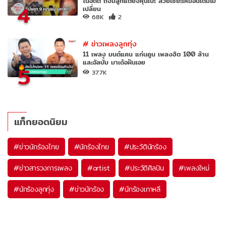
ในอดีต ถึงมีลูกแต่ยังหุ่นเป๊ะ สวยเซี๊ยะเหมือนเดิมไม่
4
เปลี่ยน
68K
2
#
ข่าวเพลงลูกทุ่ง
11 เพลง มนต์แคน แก่นคูน เพลงฮิต 100 ล้าน
และอัลบั้ม มาเด้อฝันเอย
5
37.7K
แท็กยอดนิยม
#
ข่าวนักร้องไทย
#
นักร้องไทย
#
ประวัตินักร้อง
#
ข่าวสารวงการเพลง
#
artist
#
ประวัติศิลปิน
#
เพลงใหม่
#
นักร้องลูกทุ่ง
#
ข่าวนักร้อง
#
นักร้องเกาหลี