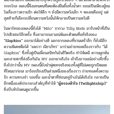
ระยะไกล เพลงนี้จึงแทนคนที่เคยต้องฝืนยิ้มทั้งน้ำตา ยอมเป็นเพียงผู้ชม
ในเรื่องราวความรัก ต่อให้ลึก ๆ ยังมีความหวังเล็ก ๆ หลงเหลืออยู่ แต่
สุดท้ายก็เลือกเปลี่ยนความหวังนั้นให้กลายเป็นความหวังดี
ในพาร์ทของเพลงนี้ยังได้ "Milo" จากวง Tilly Birds มารับหน้าที่เป็น
โปรดิวเซอร์อีกครั้ง ซึ่งสามารถเอาเสน่ห์และตัวตนที่แท้จริงของ
"Slapkiss"
ออกมาได้อย่างดี นอกจากเพลงที่ชวนเศร้าลึก ก็ยังมีอีก
ความพิเศษคือได้ "แพรวา ณิชาภัทร" มาร่วมถ่ายทอดเรื่องราวกับ "โด้
Slapkiss" ซึ่งทั้งคู่เป็นเพื่อนสนิทกันในชีวิตจริง ทำให้เคมี ความผูกพัน
และสายตาที่ส่งถึงกันใน MV ออกมาจริงใจ เข้าถึงอารมณ์อย่างลึกซึ้ง
ยิ่งไปกว่านั้น MV เพลงนี้ยังนำฟุตเทจจริงของทั้งคู่ที่ไม่เคยถูกเปิดเผย
ที่ไหนมาก่อน! มาร้อยเรียงเป็นส่วนหนึ่งของเรื่องราว ถ่ายทอดทั้งความ
รัก ความทรงจำ รอยยิ้ม และน้ำตาที่ซ่อนอยู่ข้างในได้จริงใจ กลายเป็น
อีกหนึ่งองค์ประกอบสำคัญที่ทำให้
"ผู้ครองหัวใจ (Twilightship)"
ยิ่งบีบหัวใจคนดูมากขึ้น