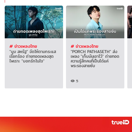
# ข่าวเพลงไทย
# ข่าวเพลงไทย
"บูม สหรัฐ" จัดให้ตามกระแส
"PORCH PATHASETH" ส่ง
เรียกร้อง ถ่ายทอดเพลงสุด
เพลง "เก็บมันเอาไว้" ถ่ายทอด
ไพเราะ "บอกรักในใจ"
ความรู้สึกคนที่เป็นได้แค่
พระรองสายซับ
5