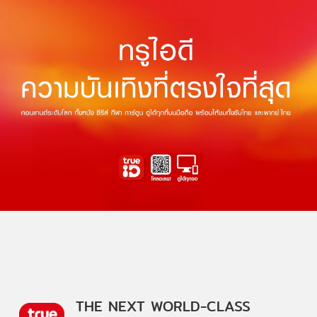
THE NEXT WORLD-CLASS