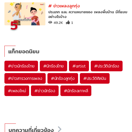
#
ข่าวเพลงลูกทุ่ง
ประเภท และ ความหมายของ เพลงพื้นบ้าน มีกี่แบบ
อย่างไรบ้าง
5
49.2K
1
แท็กยอดนิยม
#
ข่าวนักร้องไทย
#
นักร้องไทย
#
artist
#
ประวัตินักร้อง
#
ข่าวสารวงการเพลง
#
นักร้องลูกทุ่ง
#
ประวัติศิลปิน
#
เพลงใหม่
#
ข่าวนักร้อง
#
นักร้องเกาหลี
บทความที่เกี่ยวข้อง