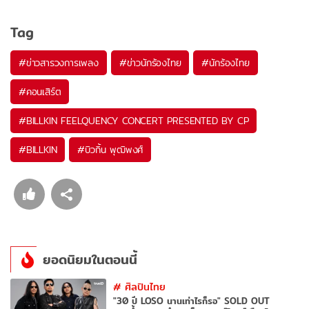
Tag
#
ข่าวสารวงการเพลง
#
ข่าวนักร้องไทย
#
นักร้องไทย
#
คอนเสิร์ต
#
BILLKIN FEELQUENCY CONCERT PRESENTED BY CP
#
BILLKIN
#
บิวกิ้น พุฒิพงศ์
ยอดนิยมในตอนนี้
#
ศิลปินไทย
"30 ปี LOSO นานเท่าไรก็รอ" SOLD OUT