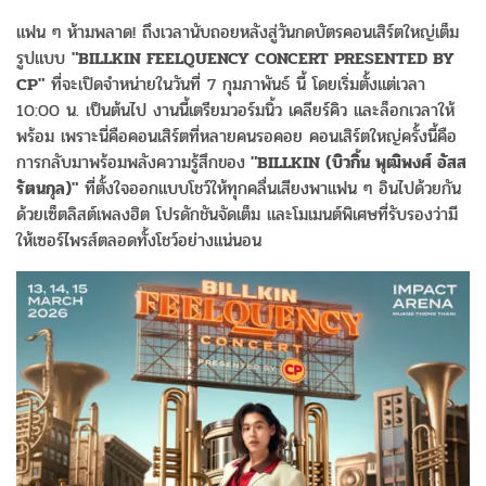
แฟน ๆ ห้ามพลาด! ถึงเวลานับถอยหลังสู่วันกดบัตรคอนเสิร์ตใหญ่เต็ม
รูปแบบ
"BILLKIN FEELQUENCY CONCERT PRESENTED BY
CP"
ที่จะเปิดจำหน่ายในวันที่ 7 กุมภาพันธ์ นี้ โดยเริ่มตั้งแต่เวลา
10:00 น. เป็นต้นไป งานนี้เตรียมวอร์มนิ้ว เคลียร์คิว และล็อกเวลาให้
พร้อม เพราะนี่คือคอนเสิร์ตที่หลายคนรอคอย คอนเสิร์ตใหญ่ครั้งนี้คือ
การกลับมาพร้อมพลังความรู้สึกของ
"BILLKIN (บิวกิ้น พุฒิพงศ์ อัสส
รัตนกุล)"
ที่ตั้งใจออกแบบโชว์ให้ทุกคลื่นเสียงพาแฟน ๆ อินไปด้วยกัน
ด้วยเซ็ตลิสต์เพลงฮิต โปรดักชันจัดเต็ม และโมเมนต์พิเศษที่รับรองว่ามี
ให้เซอร์ไพรส์ตลอดทั้งโชว์อย่างแน่นอน