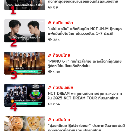
ตอกย้ำสุดยอดตำนานร็อกแอนด์โรลล์เมืองไทย
1
89
#
ศิลปินเอเชีย
"เจโน่-แจมิน" แท็กทีมยูนิต NCT JNJM ปักหมุด
แฟนมีตติ้งในไทย เปิดจองบัตร 5-7 มิ.ย.นี้!
2
384
#
ศิลปินไทย
"PIANO & i" กับก้าวสำคัญ เพลงร็อกที่คุณเคย
รู้จักจะไม่เหมือนเดิมอีกต่อไป
3
988
#
ศิลปินเอเชีย
NCT DREAM พาทุกคนเดินทางข้ามกาล-อวกาศ
ใน 2025 NCT DREAM TOUR ที่ประเทศไทย
4
654
#
ศิลปินไทย
“น้องหมีเนย Butterbear” ประกาศจัดงานแฟนมี
ตติ้งสุดคิ้วท์ครั้งแรกในประเทศไทย