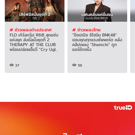
# ข่าวเพลงต่างประเทศ
# ข่าวเพลงไทย
FLO เกิร์ลกรุ๊ป R&B สุดแซ่บ
"ป๊อปเป้อ ชิไฮนิน BNK48"
แห่งยุค ส่งอัลบั้มชุดที่ 2
ขอบคุณทุกแรงซัพพอร์ต หลัง
THERAPY AT THE CLUB
คลิปเพลง "Shonichi" ถูก
พร้อมปล่อยเอ็มวี “Cry Ugly”
แชร์อีกครั้ง
โดนใจแฟน
37
56