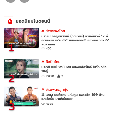
ยอดนิยมในตอนนี้
#
ข่าวเพลงไทย
นราธิป กาญจนวัฒน์ (วงชาตรี) หวนคืนเวที “7 สี
คอนเสิร์ต เฟสติวัล” ขนเพลงฮิตในความทรงจำ 22
1
สิงหาคมนี้
456
#
ศิลปินไทย
ประวัติ เนเน่ พรนับพัน อันฟอลโลว์ไอจี ไบร์ท วชิร
วิชญ์
2
70.7K
7
#
ข่าวเพลงลูกทุ่ง
11 เพลง มนต์แคน แก่นคูน เพลงฮิต 100 ล้าน
และอัลบั้ม มาเด้อฝันเอย
3
37.7K