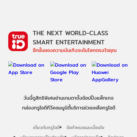
THE NEXT WORLD-CLASS
SMART ENTERTAINMENT
อีกขั้นของความบันเทิงระดับโลกตรงใจคุณ
วันนี้
ดู
สิทธิพิเศษ
อ่าน
เกม
ตาตั้ง
ช้อปปิ้ง
แพ็กเกจ
กล่องทรูไอดีทีวี
คอมมูนิตี้
บริการช่วยเหลือทรูไอดี
เกี่ยวกับทรูไอดี
ข้อกำหนดและเงื่อนไข