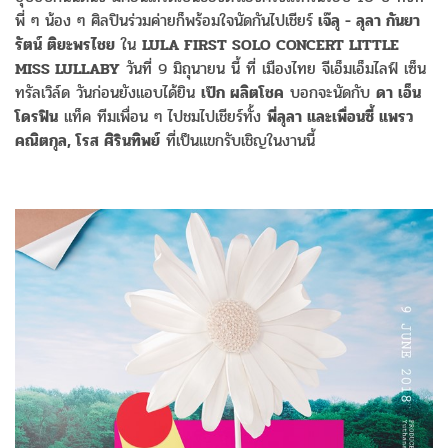
พี่ ๆ น้อง ๆ ศิลปินร่วมค่ายก็พร้อมใจนัดกันไปเชียร์
เจ๊ลุ - ลุลา กันยา
รัตน์ ติยะพรไชย
ใน
LULA FIRST SOLO CONCERT LITTLE
MISS LULLABY
วันที่ 9 มิถุนายน นี้ ที่ เมืองไทย จีเอ็มเอ็มไลฟ์ เซ็น
ทรัลเวิล์ด วันก่อนยังแอบได้ยิน
เป๊ก ผลิตโชค
บอกจะนัดกับ
ดา เอ็น
โดรฟิน
แท็ค ทีมเพื่อน ๆ ไปชมไปเชียร์ทั้ง
พี่ลุลา และเพื่อนซี้ แพรว
คณิตกุล, โรส ศิรินทิพย์
ที่เป็นแขกรับเชิญในงานนี้