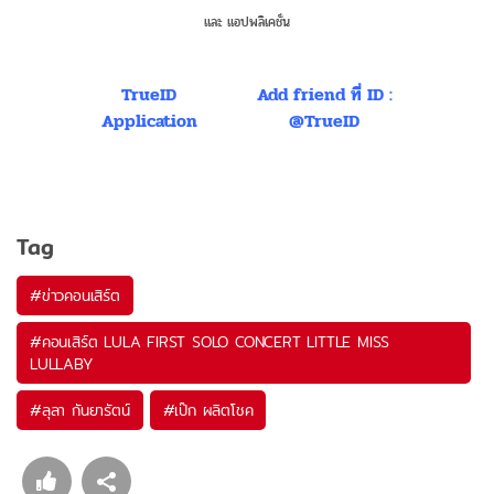
และ แอปพลิเคชั่น
TrueID
Add friend ที่ ID :
Application
@TrueID
Tag
#
ข่าวคอนเสิร์ต
#
คอนเสิร์ต LULA FIRST SOLO CONCERT LITTLE MISS
LULLABY
#
ลุลา กันยารัตน์
#
เป๊ก ผลิตโชค