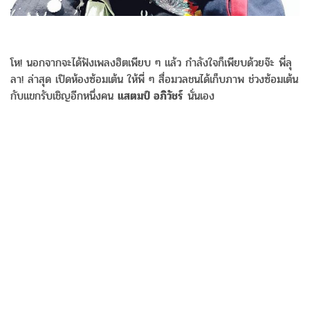
โห! นอกจากจะได้ฟังเพลงฮิตเพียบ ๆ แล้ว กำลังใจก็เพียบด้วยจ๊ะ พี่ลุ
ลา! ล่าสุด เปิดห้องซ้อมเต้น ให้พี่ ๆ สื่อมวลชนได้เก็บภาพ ช่วงซ้อมเต้น
กับแขกรับเชิญอีกหนึ่งคน
แสตมป์ อภิวัชร์
นั่นเอง