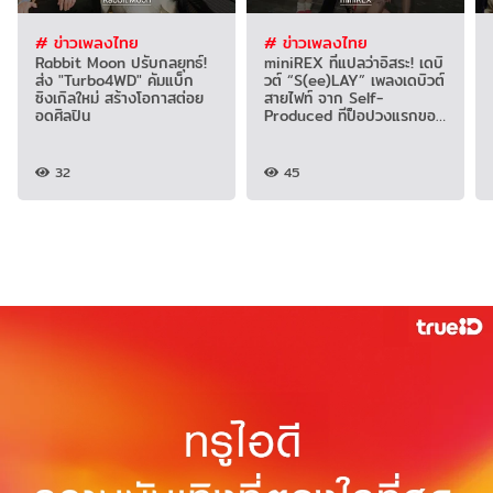
# ข่าวเพลงไทย
# ข่าวเพลงไทย
Rabbit Moon ปรับกลยุทธ์!
miniREX ที่แปลว่าอิสระ! เดบิ
ส่ง "Turbo4WD" คัมแบ็ก
วต์ “S(ee)LAY” เพลงเดบิวต์
ซิงเกิลใหม่ สร้างโอกาสต่อย
สายไฟท์ จาก Self-
อดศิลปิน
Produced ทีป็อปวงแรกของ
ยุค!
32
45