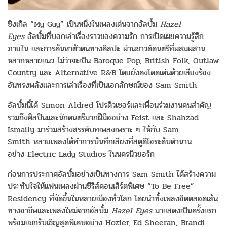
ซิงเกิล “My Guy” เป็นหนึ่งในเพลงเด่นจากอัลบั้ม
Hazel
Eyes
อัลบั้มที่บอกเล่าเรื่องราวของความรัก การเปิดเผยความรู้สึก
ภายใน และการค้นหาตัวตนทางศิลปะ ผ่านซาวด์ดนตรีที่ผสมผสาน
หลากหลายแนว ไม่ว่าจะเป็น Baroque Pop, British Folk, Outlaw
Country และ Alternative R&B โดยยังคงโดดเด่นด้วยเสียงร้อง
อันทรงพลังและการเล่าเรื่องที่เป็นเอกลักษณ์ของ Sam Smith
อัลบั้มนี้ได้ Simon Aldred โปรดิวเซอร์และเพื่อนร่วมงานคนสำคัญ
รวมถึงศิลปินและนักดนตรีมากฝีมืออย่าง Feist และ Shahzad
Ismaily มาร่วมสร้างสรรค์บทเพลงเพราะ ๆ ให้กับ Sam
Smith หลายเพลงได้ทำการบันทึกเสียงที่สตูดิโอระดับตำนาน
อย่าง Electric Lady Studios ในนครนิวยอร์ก
ก่อนการประกาศอัลบั้มอย่างเป็นทางการ Sam Smith ได้สร้างความ
ประทับใจให้แฟนเพลงผ่านซีรีส์คอนเสิร์ตพิเศษ “To Be Free”
Residency ที่จัดขึ้นในหลายเมืองทั่วโลก โดยนำทั้งเพลงฮิตตลอดเส้น
ทางอาชีพและเพลงใหม่จากอัลบั้ม
Hazel Eyes
มาแสดงเป็นครั้งแรก
พร้อมแขกรับเชิญสุดพิเศษอย่าง Hozier, Ed Sheeran, Brandi