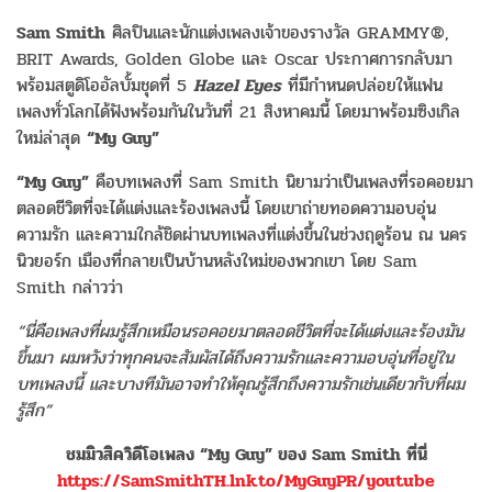
Sam Smith
ศิลปินและนักแต่งเพลงเจ้าของรางวัล GRAMMY®,
BRIT Awards, Golden Globe และ Oscar ประกาศการกลับมา
พร้อมสตูดิโออัลบั้มชุดที่ 5
Hazel Eyes
ที่มีกำหนดปล่อยให้แฟน
เพลงทั่วโลกได้ฟังพร้อมกันในวันที่ 21 สิงหาคมนี้ โดยมาพร้อมซิงเกิล
ใหม่ล่าสุด
“My Guy”
“My Guy”
คือบทเพลงที่ Sam Smith นิยามว่าเป็นเพลงที่รอคอยมา
ตลอดชีวิตที่จะได้แต่งและร้องเพลงนี้ โดยเขาถ่ายทอดความอบอุ่น
ความรัก และความใกล้ชิดผ่านบทเพลงที่แต่งขึ้นในช่วงฤดูร้อน ณ นคร
นิวยอร์ก เมืองที่กลายเป็นบ้านหลังใหม่ของพวกเขา โดย Sam
Smith กล่าวว่า
“นี่คือเพลงที่ผมรู้สึกเหมือนรอคอยมาตลอดชีวิตที่จะได้แต่งและร้องมัน
ขึ้นมา ผมหวังว่าทุกคนจะสัมผัสได้ถึงความรักและความอบอุ่นที่อยู่ใน
บทเพลงนี้ และบางทีมันอาจทำให้คุณรู้สึกถึงความรักเช่นเดียวกับที่ผม
รู้สึก”
ชมมิวสิควิดีโอเพลง
“My Guy” ของ Sam Smith ที่นี่
https://SamSmithTH.lnk.to/MyGuyPR/youtube