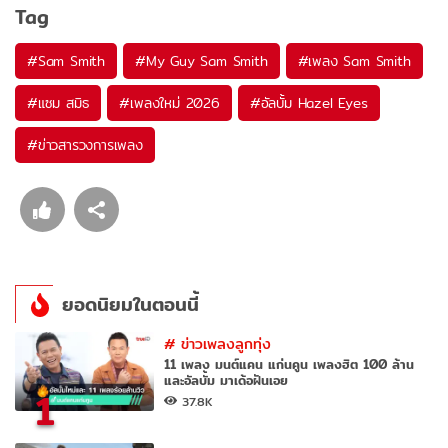
Tag
#
Sam Smith
#
My Guy Sam Smith
#
เพลง Sam Smith
#
แซม สมิธ
#
เพลงใหม่ 2026
#
อัลบั้ม Hazel Eyes
#
ข่าวสารวงการเพลง
ยอดนิยมในตอนนี้
#
ข่าวเพลงลูกทุ่ง
11 เพลง มนต์แคน แก่นคูน เพลงฮิต 100 ล้าน
และอัลบั้ม มาเด้อฝันเอย
1
37.8K