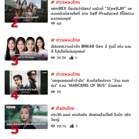
#
ข่าวเพลงไทย
miniREX ที่แปลว่าอิสระ! เดบิวต์ “S(ee)LAY” เพ
ลงเดบิวต์สายไฟท์ จาก Self-Produced ทีป็อปวง
2
แรกของยุค!
40
#
ข่าวเพลงไทย
อัปเดทความน่ารัก BNK48 Gen 2 รุ่นนี้ เก่ง และ
ดี โปรไฟล์เด่นทุกคน!
3
39.5K
1
#
ข่าวเพลงไทย
"เหตุผลของคำว่ารัก" ซิงเกิลใหม่จาก "ว่าน ธนก
ฤต" ชวน "MARCKRIS OF BUS" ร่วมแจม
4
36
#
ศิลปินไทย
ประวัติ เนเน่ พรนับพัน อันฟอลโลว์ไอจี ไบร์ท วชิร
วิชญ์
5
70.7K
7