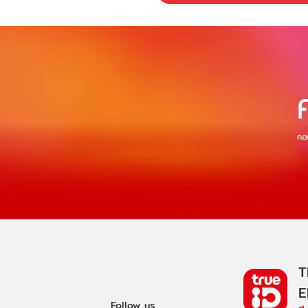
T
E
Follow us