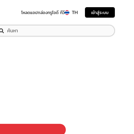
TH
เข้าสู่ระบบ
โหลดแอป
กล่องทรูไอดี ทีวี