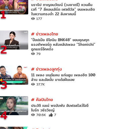
นราธิป กาญจนวัฒน์ (วงชาตรี) หวนคืน
1
เวที “7 สีคอนเสิร์ต เฟสติวัล” ขนเพลงฮิต
ในความทรงจำ 22 สิงหาคมนี้
177
#
ข่าวเพลงไทย
"ป๊อปเป้อ ชิไฮนิน BNK48" ขอบคุณทุก
2
แรงซัพพอร์ต หลังคลิปเพลง "Shonichi"
ถูกแชร์อีกครั้ง
79
#
ข่าวเพลงลูกทุ่ง
11 เพลง มนต์แคน แก่นคูน เพลงฮิต 100
3
ล้าน และอัลบั้ม มาเด้อฝันเอย
37.7K
#
ศิลปินไทย
ประวัติ เนเน่ พรนับพัน อันฟอลโลว์ไอจี
4
ไบร์ท วชิรวิชญ์
70.6K
7