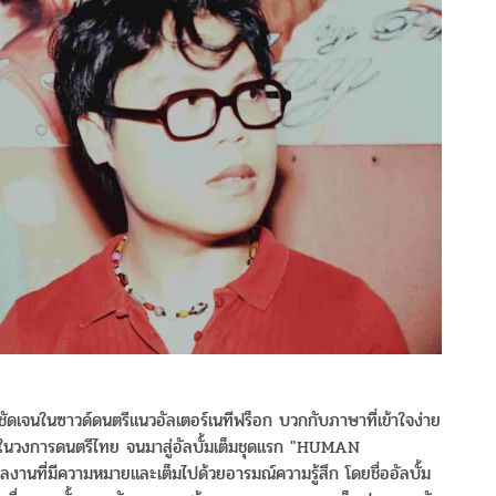
ชัดเจนในซาวด์ดนตรีแนวอัลเตอร์เนทีฟร็อก บวกกับภาษาที่เข้าใจง่าย
็งแรงในวงการดนตรีไทย จนมาสู่อัลบั้มเต็มชุดแรก "HUMAN
ลงานที่มีความหมายและเต็มไปด้วยอารมณ์ความรู้สึก โดยชื่ออัลบั้ม