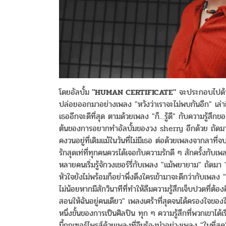
โดยอัลบั้ม
"HUMAN CERTIFICATE"
จะประกอบไปด้วย
ปล่อยออกมาอย่างเพลง "หวังว่าเราจะไม่พบกันอีก" เล่าถ
เธออีกจะดีที่สุด ตามด้วยเพลง "ก็…รู้ดี" กับความรู้สึ
ต้นของการอยากทำอัลบั้มของวง sherry อีกด้วย ถัดมายั
คงวนอยู่ที่เดิมแม้ในวันที่ไม่มีเธอ ต่อด้วยเพลงจากลาท
รักสุดเท่ที่ทุกคนควรได้เจอกับความรักดี ๆ สักครั้งกับ
หลายคนเริ่มรู้จักวงเชอร์รี่กับเพลง "แม้พยายาม" ถัดมา "
หัวใจยังไม่พร้อมก็อย่าพึ่งดึงใครเข้ามาจะดีกว่ากับเพล
ไม่น้อยหากมีสักวินาทีที่ทำให้ลืมความรู้สึกเจ็บปวดที่ต้อง
สอนให้ฉันอยู่คนเดียว" เพลงเศร้าที่สุดจนได้ครองใจของ
หนึ่งขั้นของการเป็นศิลปิน ทุก ๆ ความรู้สึกที่พวกเขาได้
นี้ถูกเซอร์ไพรส์ด้วยเพลงที่จีนร้องนำอย่างเพลง "ในที