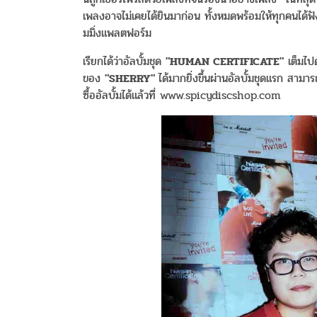
เพลงอาจไม่เคยได้ยินมาก่อน ทั้งหมดพร้อมให้ทุกคนได
มมิ่งแพลตฟอร์ม
เรียกได้ว่าอัลบั้มชุด
"HUMAN CERTIFICATE"
เต็มไป
ของ
"SHERRY"
ได้มากยิ่งขึ้นผ่านอัลบั้มชุดแรก สาม
ซื้ออัลบั้มได้แล้วที่ www.spicydiscshop.com