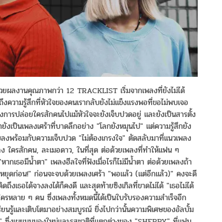
ผลงานคุณภาพกว่า 12 TRACKLIST เริ่มจากเพลงที่ยังไม่ได้
ึงความรู้สึกที่หัวใจของคนเรากลับยังไม่แข็งแรงพอที่ขอไม่พบเจอ
กของการปล่อยใครสักคนไปแม้หัวใจจะยังเจ็บปวดอยู่ และยังเป็นสารตั้ง
งเป็นเพลงเศร้าที่บาดลึกอย่าง "โลกยังหมุนไป" แต่ความรู้สึกยัง
ี่จบลงพร้อมกับความเจ็บปวด "ไม่ต้องเกรงใจ" ตัดสลับมาที่แนวเพลง
เพลง ใครสักคน, ละเมอดาว, ในที่สุด ต่อด้วยเพลงที่ทำให้แฟน ๆ
หากเธอมีน้ำตา" เพลงฮีลใจที่ฟังเมื่อไรก็ไม่มีน้ำตา ต่อด้วยเพลงถ้า
ง "หยุดก่อน!" ก่อนจะจบด้วยเพลงเศร้า "พอแล้ว (แต่อีกแล้ว)" คงจะดี
คิดถึงเธอได้จางลงได้ก็คงดี และสุดท้ายซิงเกิลที่ขาดไม่ได้ "เธอไม่ได้
ใครหลาย ๆ คน ซึ่งเพลงทั้งหมดนี้ได้เป็นใบรับรองความสำเร็จอีก
เรียนรู้และเติบโตมาอย่างสมบูรณ์ ยิ่งไปกว่านั้นความพิเศษของอัลบั้ม
่สุด" ซึ่งเผยมุมมองใหม่และรสชาติที่แตกต่างของ "SHERRY" ที่แฟน