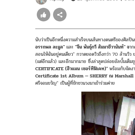
นับว่าเป็นอีกหนึ่งความสำเร็จบนเส้นทางดนตรีของศิลปิ
อรรถพล ละมูล"
และ
"จีน พันธุ์กวี สัมมาชีวานันท์" จ
าก
สอนให้ฉันอยู่คนเดียว" กวาดยอดวิวถึงกว่า 70 ล้านวิว
(แต่อีกแล้ว) และอีกมากมาย ซึ่งล่าสุดปล่อยอัลบั้มเต็ม
CERTIFICATE (ฮิวแมน เซอร์ทิฟิเคท)"
พร้อมกับจัดงา
Certificate 1st Album — SHERRY ณ Marshall
ศรีจอมขวัญ" เป็นผู้ที่ชักชวนวงมาเข้าร่วมค่าย