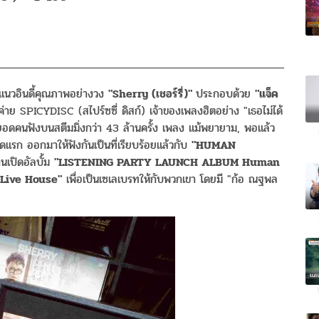
นแนวอินดี้คุณภาพอย่างวง
"Sherry (เชอร์รี่)"
ประกอบด้วย
"แจ็ค
ค่าย SPICYDISC (สไปร์ซซี่ ดิสก์) เจ้าของเพลงฮิตอย่าง "เธอไม่ได้
 ยอดคนฟังบนสตีมมิ่งกว่า 43 ล้านครั้ง เพลง แม้พยายาม, พอแล้ว
ชุดแรก ออกมาให้ฟังกันเป็นที่เรียบร้อยแล้วกับ
"HUMAN
นเปิดอัลบั้ม
"LISTENING PARTY LAUNCH ALBUM Human
 Live House"
เพื่อเป็นเซเลเบรทให้กับพวกเขา โดยมี "ก้อ ณฐพล