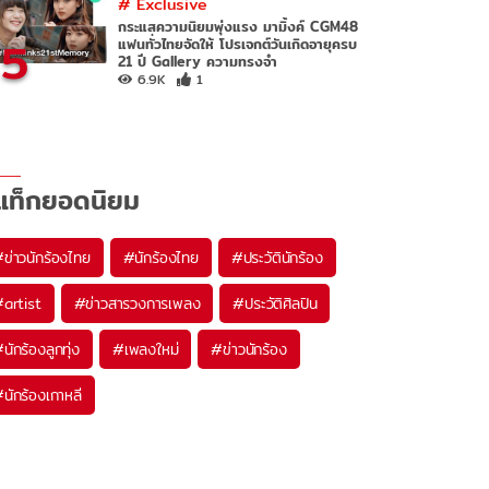
#
Exclusive
กระแสความนิยมพุ่งแรง มามิ้งค์ CGM48
5
แฟนทั่วไทยจัดให้ โปรเจกต์วันเกิดอายุครบ
21 ปี Gallery ความทรงจำ
6.9K
1
แท็กยอดนิยม
#
ข่าวนักร้องไทย
#
นักร้องไทย
#
ประวัตินักร้อง
#
artist
#
ข่าวสารวงการเพลง
#
ประวัติศิลปิน
#
นักร้องลูกทุ่ง
#
เพลงใหม่
#
ข่าวนักร้อง
#
นักร้องเกาหลี