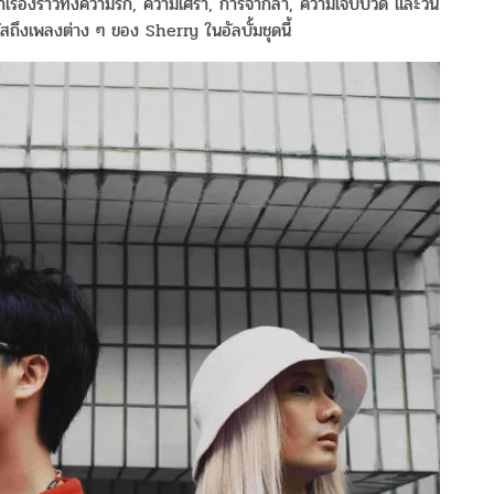
่าเรื่องราวทั้งความรัก, ความเศร้า, การจากลา, ความเจ็บปวด และวัน
มผัสถึงเพลงต่าง ๆ ของ Sherry ในอัลบั้มชุดนี้