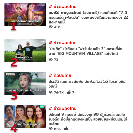
#
ข่าวเพลงไทย
นราธิป กาญจนวัฒน์ (วงชาตรี) หวนคืนเวที “7 สี
คอนเสิร์ต เฟสติวัล” ขนเพลงฮิตในความทรงจำ 22
1
สิงหาคมนี้
410
#
ข่าวเพลงไทย
"ป๋าเต็ด" นำทีมชม "ฟาร์มโชคชัย 3" สถานที่จัด
งาน "BIG MOUNTAIN VILLAGE" แห่งใหม่
2
73
#
ศิลปินไทย
ประวัติ เนเน่ พรนับพัน อันฟอลโลว์ไอจี ไบร์ท วชิร
วิชญ์
3
70.7K
7
#
ข่าวเพลงไทย
อัปเดท! 9 คุณแม่ นักร้องยุค90 นักร้องล้านตลับ
ในอดีต ถึงมีลูกแต่ยังหุ่นเป๊ะ สวยเซี๊ยะเหมือนเดิมไม่
4
เปลี่ยน
68K
2