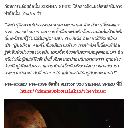
ก่อนการปล่อยอัลบั้ม SIENNA SPIRO ได้กล่าวถึงแนวคิดหลักในการ
ทำอัลบั้ม
Visitor
ว่า
“
ฉันรับรู้ถึงความไม่ถาวรของทุกอย่างมาตลอด ฉันกลัวการสิ้นสุดและ
การจากลาอย่างมาก จนบางครั้งเลือกจะไม่เริ่มต้นความสัมพันธ์ใหม่หรือ
สิ่งใดก็ตามที่รู้ว่าไม่มีวันอยู่ตลอดไป ในแง่หนึ่ง ฉันเลยใช้ชีวิตเหมือน
เป็น
‘
ผู้มาเยือน
’
คนหนึ่งที่แค่เดินผ่านเข้ามา การทำอัลบั้มนี้สอนให้ฉัน
รู้จักซึมซับช่วงเวลาปัจจุบัน แทนที่จะกังวลกับอนาคตอยู่ตลอดเวลา ฉัน
หวังว่าเมื่อผู้คนได้ฟังอัลบั้มนี้ มันจะช่วยปลอบโยนพวกเขาว่า ทุกอย่าง
ล้วนมีอยู่เพียงชั่วคราว และเราไม่จำเป็นต้องรีบปล่อยวางเสมอไป เรา
สามารถให้คุณค่ากับสิ่งต่าง ๆ ได้ แม้มันจะไม่ได้อยู่กับเราตลอดไป
”
Pre-order/ Pre-save
อัลบั้ม
Visitor
ของ
SIENNA SPIRO
ที่นี่
https://SiennaSpiroTH.lnk.to/TheVisitor