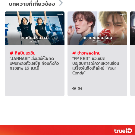
บทความที่เกี่ยวข้อง
# ศิลปินเอเชีย
# ข่าวเพลงไทย
"JANNABI" ส่งเสน่ห์สะกด
"PP KRIT" ชวนเปิด
แฟนเพลงทั่วเอเชีย ก่อนถึงคิว
ประสบการณ์ความหวานซ่อน
กรุงเทพ 16 ส.ค.นี้
เปรี้ยวในซิงเกิลใหม่ "Your
Candy"
54