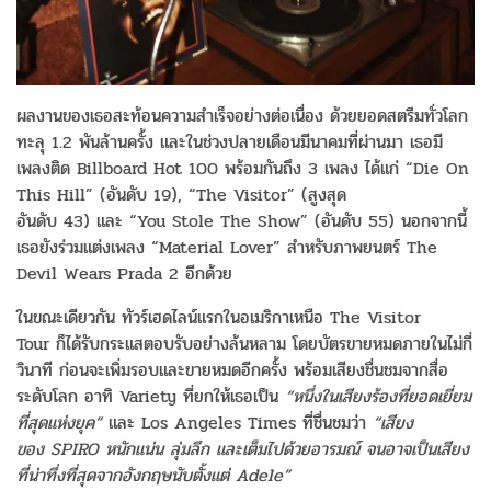
ผลงานของเธอสะท้อนความสำเร็จอย่างต่อเนื่อง ด้วยยอดสตรีมทั่วโลก
ทะลุ 1.2 พันล้านครั้ง และในช่วงปลายเดือนมีนาคมที่ผ่านมา เธอมี
เพลงติด Billboard Hot 100 พร้อมกันถึง 3 เพลง ได้แก่ “Die On
This Hill” (อันดับ 19), “The Visitor” (สูงสุด
อันดับ 43) และ “You Stole The Show” (อันดับ 55) นอกจากนี้
เธอยังร่วมแต่งเพลง “Material Lover” สำหรับภาพยนตร์ The
Devil Wears Prada 2 อีกด้วย
ในขณะเดียวกัน ทัวร์เฮดไลน์แรกในอเมริกาเหนือ The Visitor
Tour ก็ได้รับกระแสตอบรับอย่างล้นหลาม โดยบัตรขายหมดภายในไม่กี่
วินาที ก่อนจะเพิ่มรอบและขายหมดอีกครั้ง พร้อมเสียงชื่นชมจากสื่อ
ระดับโลก อาทิ Variety ที่ยกให้เธอเป็น
“
หนึ่งในเสียงร้องที่ยอดเยี่ยม
ที่สุดแห่งยุค
”
และ Los Angeles Times ที่ชื่นชมว่า
“
เสียง
ของ
SPIRO
หนักแน่น ลุ่มลึก และเต็มไปด้วยอารมณ์ จนอาจเป็นเสียง
ที่น่าทึ่งที่สุดจากอังกฤษนับตั้งแต่
Adele”