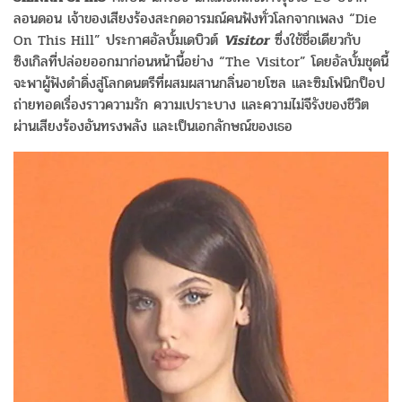
ลอนดอน เจ้าของเสียงร้องสะกดอารมณ์คนฟั
งทั่วโลกจากเพลง
“Die
On This Hill”
ประกาศอัลบั้มเดบิวต์
Visitor
ซึ่งใช้ชื่อเดียวกับ
ซิงเกิลที่
ปล่อยออกมาก่อนหน้านี้อย่าง
“The Visitor”
โดยอัลบั้มชุดนี้
จะพาผู้ฟังดำดิ่
งสู่โลกดนตรีที่ผสมผสานกลิ่
นอายโซล และซิมโฟนิกป็อป
ถ่ายทอดเรื่องราวความรัก ความเปราะบาง และความไม่จีรังของชีวิต
ผ่านเสียงร้องอันทรงพลัง และเป็นเอกลักษณ์ของเธอ