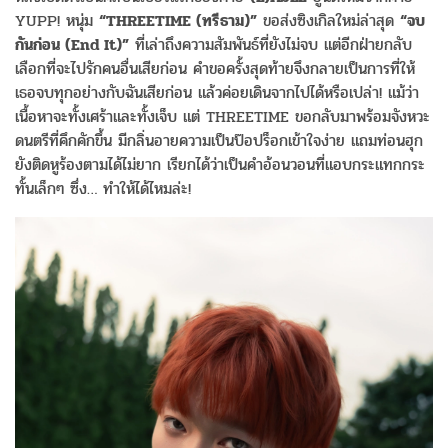
YUPP! หนุ่ม
“THREETIME (ทรีธาม)”
ขอส่งซิงเกิลใหม่ล่าสุด
“จบ
กันก่อน (End It)”
ที่เล่าถึงความสัมพันธ์ที่ยังไม่จบ แต่อีกฝ่ายกลับ
เลือกที่จะไปรักคนอื่นเสียก่อน คำขอครั้งสุดท้ายจึงกลายเป็นการที่ให้
เธอจบทุกอย่างกับฉันเสียก่อน แล้วค่อยเดินจากไปได้หรือเปล่า! แม้ว่า
เนื้อหาจะทั้งเศร้าและทั้งเจ็บ แต่ THREETIME ขอกลับมาพร้อมจังหวะ
ดนตรีที่คึกคักขึ้น มีกลิ่นอายความเป็นป๊อปร็อกเข้าใจง่าย แถมท่อนฮุก
ยังติดหูร้องตามได้ไม่ยาก เรียกได้ว่าเป็นคำอ้อนวอนที่แอบกระแทกกระ
ทั้นเล็กๆ ซึ่ง… ทำให้ได้ไหมล่ะ!