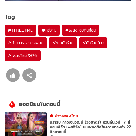
Tag
#
THREETIME
#
ทรีธาม
#
เพลง จบกันก่อน
#
ข่าวสารวงการเพลง
#
ข่าวนักร้อง
#
นักร้องไทย
#
เพลงใหม่2026
ยอดนิยมในตอนนี้
#
ข่าวเพลงไทย
นราธิป กาญจนวัฒน์ (วงชาตรี) หวนคืนเวที “7 สี
คอนเสิร์ต เฟสติวัล” ขนเพลงฮิตในความทรงจำ 22
สิงหาคมนี้