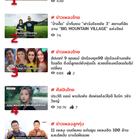
1
430
#
ข่าวเพลงไทย
"ป๋าเต็ด" นำทีมชม "ฟาร์มโชคชัย 3" สถานที่จัด
งาน "BIG MOUNTAIN VILLAGE" แห่งใหม่
2
74
#
ข่าวเพลงไทย
อัปเดท! 9 คุณแม่ นักร้องยุค90 นักร้องล้านตลับ
ในอดีต ถึงมีลูกแต่ยังหุ่นเป๊ะ สวยเซี๊ยะเหมือนเดิมไม่
3
เปลี่ยน
68K
2
#
ศิลปินไทย
ประวัติ เนเน่ พรนับพัน อันฟอลโลว์ไอจี ไบร์ท วชิร
วิชญ์
4
70.7K
7
#
ข่าวเพลงลูกทุ่ง
11 เพลง มนต์แคน แก่นคูน เพลงฮิต 100 ล้าน
และอัลบั้ม มาเด้อฝันเอย