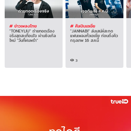
# ข่าวเพลงไทย
# ศิลปินเอเชีย
"TONEYLIU" ถ่ายทอดเรื่อง
"JANNABI" ส่งเสน่ห์สะกด
จริงสุดสะเทือนใจ ผ่านซิงเกิล
แฟนเพลงทั่วเอเชีย ก่อนถึงคิว
ใหม่ "วันที่ฝนพรำ"
กรุงเทพ 16 ส.ค.นี้
3