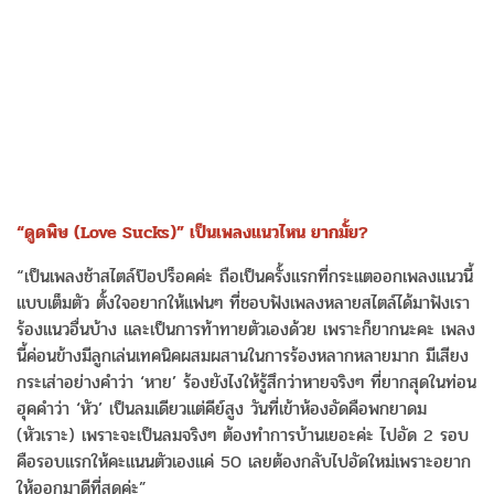
“ดูดพิษ (Love Sucks)” เป็นเพลงแนวไหน ยากมั้ย?
“เป็นเพลงช้าสไตล์ป๊อปร็อคค่ะ ถือเป็นครั้งแรกที่กระแตออกเพลงแนวนี้
แบบเต็มตัว ตั้งใจอยากให้แฟนๆ ที่ชอบฟังเพลงหลายสไตล์ได้มาฟังเรา
ร้องแนวอื่นบ้าง และเป็นการท้าทายตัวเองด้วย เพราะก็ยากนะคะ เพลง
นี้ค่อนข้างมีลูกเล่นเทคนิคผสมผสานในการร้องหลากหลายมาก มีเสียง
กระเส่าอย่างคำว่า ‘หาย’ ร้องยังไงให้รู้สึกว่าหายจริงๆ ที่ยากสุดในท่อน
ฮุคคำว่า ‘หัว’ เป็นลมเดียวแต่คีย์สูง วันที่เข้าห้องอัดคือพกยาดม
(หัวเราะ) เพราะจะเป็นลมจริงๆ ต้องทำการบ้านเยอะค่ะ ไปอัด 2 รอบ
คือรอบแรกให้คะแนนตัวเองแค่ 50 เลยต้องกลับไปอัดใหม่เพราะอยาก
ให้ออกมาดีที่สุดค่ะ”