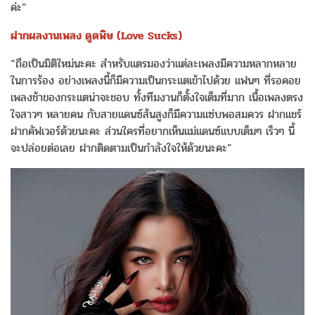
ค่ะ”
ฝากผลงานเพลง ดูดพิษ (Love Sucks)
“ถือเป็นมิติใหม่นะคะ สำหรับแตรมองว่าแต่ละเพลงมีความหลากหลาย
ในการร้อง อย่างเพลงนี้ก็มีความเป็นกระแตเข้าไปด้วย แฟนๆ ที่รอคอย
เพลงช้าของกระแตน่าจะชอบ ทั้งทีมงานก็ตั้งใจเต็มที่มาก เนื้อเพลงตรง
ใจสาวๆ หลายคน กับสายแดนซ์ส้นสูงก็มีความแซ่บพอสมควร ฝากแชร์
ฝากคัฟเวอร์ด้วยนะคะ ส่วนใครที่อยากเห็นแม่แดนซ์แบบเต็มๆ เร็วๆ นี้
จะปล่อยต่อเลย ฝากติดตามเป็นกำลังใจให้ด้วยนะคะ”