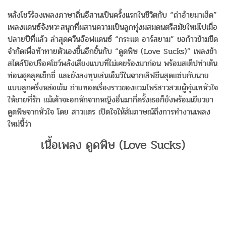
หลังโชว์ร้องเพลงภาษาถิ่นอีสานเป็นครั้งแรกในชีวิตกับ “ถ่าอ้ายมาเฮ็ด”
เพลงแดนซ์จังหวะสนุกที่ผสานความเป็นลูกทุ่งผสมดนตรีสมัยใหม่ไปเมื่อ
ปลายปีที่แล้ว ล่าสุดควีนอ๊อฟแดนซ์ “กระแต อาร์สยาม” ขอก้าวข้ามขีด
จำกัดเพื่อท้าทายตัวเองขึ้นอีกขั้นกับ “ดูดพิษ (Love Sucks)” เพลงช้า
สไตล์ป๊อปร็อคโชว์พลังเสียงแบบที่ไม่เคยร้องมาก่อน พร้อมสเต็ปท่าเต้น
ท่อนฮุคลุคเซ็กซี่ และยังลงทุนเล่นเอ็มวีในฉากเลิฟซีนสุดแซ่บกับนาย
แบบลูกครึ่งหล่อเข้ม ถ่ายทอดเรื่องราวของแวมไพร์สาวสวยผู้ทุ่มเทหัวใจ
ให้ชายที่รัก แม้เค้าจะอกหักจากหญิงอื่นมากี่ครั้งเธอก็ยังพร้อมเยียวยา
ดูดพิษจากหัวใจ โดย สาวแตร เปิดใจให้สัมภาษณ์ถึงการทำงานเพลง
ใหม่นี้ว่า
เนื้อเพลง ดูดพิษ (Love Sucks)