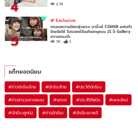
4
2.7K
#
Exclusive
กระแสความนิยมพุ่งแรง มามิ้งค์ CGM48 แฟนทั่ว
ไทยจัดให้ โปรเจกต์วันเกิดอายุครบ 21 ปี Gallery
5
ความทรงจำ
7K
1
แท็กยอดนิยม
#
ข่าวนักร้องไทย
#
นักร้องไทย
#
ประวัตินักร้อง
#
ข่าวสารวงการเพลง
#
artist
#
ประวัติศิลปิน
#
เพลงใหม่
#
นักร้องลูกทุ่ง
#
ข่าวนักร้อง
#
นักร้องเกาหลี