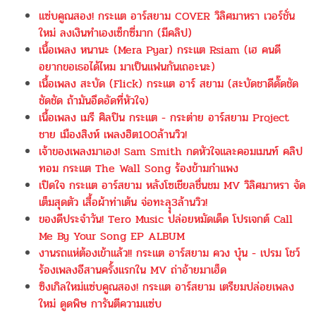
แซ่บคูณสอง! กระแต อาร์สยาม COVER วิลิศมาหรา เวอร์ชั่น
ใหม่ ลงเงินทำเองเซ็กซี่มาก (มีคลิป)
เนื้อเพลง หนานะ (Mera Pyar) กระแต Rsiam (เฮ คนดี
อยากขอเธอได้ไหม มาเป็นแฟนกันเถอะนะ)
เนื้อเพลง สะบัด (Flick) กระแต อาร์ สยาม (สะบัดชาดีดั๊ดชัด
ชัดชัด ถ้ามันอึดอัดที่หัวใจ)
เนื้อเพลง เมรี ศิลปิน กระแต - กระต่าย อาร์สยาม Project
ชาย เมืองสิงห์ เพลงฮิต100ล้านวิว!
เจ้าของเพลงมาเอง! Sam Smith กดหัวใจและคอมเมนท์ คลิป
ทอม กระแต The Wall Song ร้องข้ามกำแพง
เปิดใจ กระแต อาร์สยาม หลังโซเชียลชื่นชม MV วิลิศมาหรา จัด
เต็มสุดตัว เสื้อผ้าท่าเต้น จ่อทะลุุ3ล้านวิว!
ของดีประจำวัน! Tero Music ปล่อยหมัดเด็ด โปรเจกต์ Call
Me By Your Song EP ALBUM
งานรถแห่ต้องเข้าแล้ว!! กระแต อาร์สยาม ควง บุ๋น - เปรม โชว์
ร้องเพลงอีสานครั้งแรกใน MV ถ่าอ้ายมาเฮ็ด
ซิงเกิลใหม่แซ่บคูณสอง! กระแต อาร์สยาม เตรียมปล่อยเพลง
ใหม่ ดูดพิษ การันตีความแซ่บ