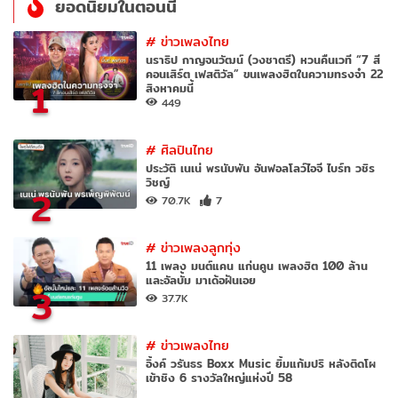
ยอดนิยมในตอนนี้
#
ข่าวเพลงไทย
นราธิป กาญจนวัฒน์ (วงชาตรี) หวนคืนเวที “7 สี
คอนเสิร์ต เฟสติวัล” ขนเพลงฮิตในความทรงจำ 22
1
สิงหาคมนี้
449
#
ศิลปินไทย
ประวัติ เนเน่ พรนับพัน อันฟอลโลว์ไอจี ไบร์ท วชิร
วิชญ์
2
70.7K
7
#
ข่าวเพลงลูกทุ่ง
11 เพลง มนต์แคน แก่นคูน เพลงฮิต 100 ล้าน
และอัลบั้ม มาเด้อฝันเอย
3
37.7K
#
ข่าวเพลงไทย
อิ้งค์ วรันธร Boxx Music ยิ้มแก้มปริ หลังติดโผ
เข้าชิง 6 รางวัลใหญ่แห่งปี 58