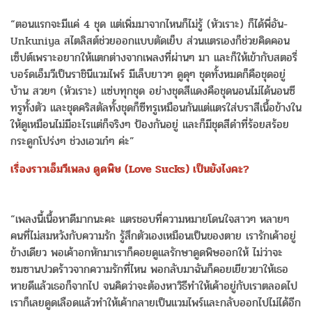
“ตอนแรกจะมีแค่ 4 ชุด แต่เพิ่มมาจากไหนก็ไม่รู้ (หัวเราะ) ก็ได้พี่อัน-
Unkuniya สไตลิสต์ช่วยออกแบบตัดเย็บ ส่วนแตรเองก็ช่วยคิดคอน
เซ็ปต์เพราะอยากให้แตกต่างจากเพลงที่ผ่านๆ มา และก็ให้เข้ากับสตอรี่
บอร์ดเอ็มวีเป็นราชินีแวมไพร์ มีเล็บยาวๆ ดูดุๆ ชุดทั้งหมดก็คือชุดอยู่
บ้าน สวยๆ (หัวเราะ) แซ่บทุกชุด อย่างชุดสีแดงคือชุดนอนไม่ได้นอนซี
ทรูทั้งตัว และชุดคริสตัลทั้งชุดก็ซีทรูเหมือนกันแต่แตรใส่บราสีเนื้อข้างใน
ให้ดูเหมือนไม่มีอะไรแต่ก็จริงๆ ป้องกันอยู่ และก็มีชุดสีดำที่ร้อยสร้อย
กระดูกโปร่งๆ ช่วงเอวเก๋ๆ ค่ะ”
เรื่องราวเอ็มวีเพลง ดูดพิษ (Love Sucks) เป็นยังไงคะ?
“เพลงนี้เนื้อหาดีมากนะคะ แตรชอบที่ความหมายโดนใจสาวๆ หลายๆ
คนที่ไม่สมหวังกับความรัก รู้สึกตัวเองเหมือนเป็นของตาย เรารักเค้าอยู่
ข้างเดียว พอเค้าอกหักมาเราก็คอยดูแลรักษาดูดพิษออกให้ ไม่ว่าจะ
ซมซานปวดร้าวจากความรักที่ไหน พอกลับมาฉันก็คอยเยียวยาให้เธอ
หายดีแล้วเธอก็จากไป จนคิดว่าจะต้องหาวิธีทำให้เค้าอยู่กับเราตลอดไป
เราก็เลยดูดเลือดแล้วทำให้เค้ากลายเป็นแวมไพร์และกลับออกไปไม่ได้อีก