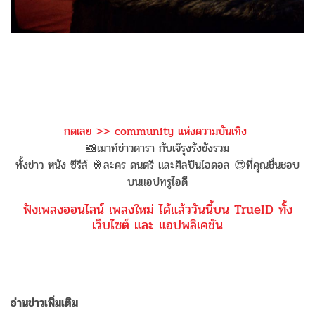
กดเลย >> community แห่งความบันเทิง
📸เมาท์ข่าวดารา กับเจ๊รุงรังขังรวม
ทั้งข่าว หนัง ซีรีส์ 🍿ละคร ดนตรี และศิลปินไอดอล 😍ที่คุณชื่นชอบ
บนแอปทรูไอดี
ฟังเพลงออนไลน์ เพลงใหม่ ได้แล้ววันนี้บน TrueID ทั้ง
เว็บไซต์ และ แอปพลิเคชัน
อ่านข่าวเพิ่มเติม