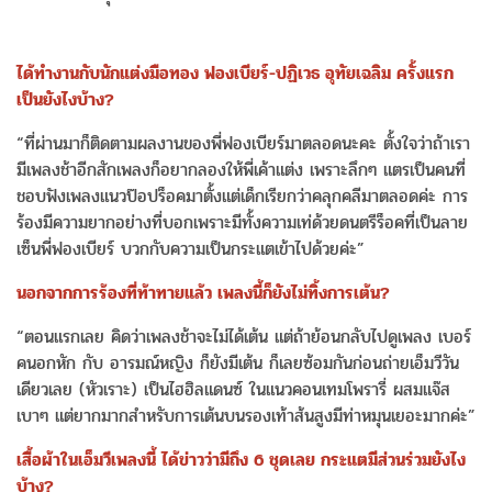
ได้ทำงานกับนักแต่งมือทอง ฟองเบียร์-ปฏิเวธ อุทัยเฉลิม ครั้งแรก
เป็นยังไงบ้าง?
“ที่ผ่านมาก็ติดตามผลงานของพี่ฟองเบียร์มาตลอดนะคะ ตั้งใจว่าถ้าเรา
มีเพลงช้าอีกสักเพลงก็อยากลองให้พี่เค้าแต่ง เพราะลึกๆ แตรเป็นคนที่
ชอบฟังเพลงแนวป๊อปร็อคมาตั้งแต่เด็กเรียกว่าคลุกคลีมาตลอดค่ะ การ
ร้องมีความยากอย่างที่บอกเพราะมีทั้งความเท่ด้วยดนตรีร็อคที่เป็นลาย
เซ็นพี่ฟองเบียร์ บวกกับความเป็นกระแตเข้าไปด้วยค่ะ”
นอกจากการร้องที่ท้าทายแล้ว เพลงนี้ก็ยังไม่ทิ้งการเต้น?
“ตอนแรกเลย คิดว่าเพลงช้าจะไม่ได้เต้น แต่ถ้าย้อนกลับไปดูเพลง เบอร์
คนอกหัก กับ อารมณ์หญิง ก็ยังมีเต้น ก็เลยซ้อมกันก่อนถ่ายเอ็มวีวัน
เดียวเลย (หัวเราะ) เป็นไฮฮิลแดนซ์ ในแนวคอนเทมโพรารี่ ผสมแจ๊ส
เบาๆ แต่ยากมากสำหรับการเต้นบนรองเท้าส้นสูงมีท่าหมุนเยอะมากค่ะ”
เสื้อผ้าในเอ็มวีเพลงนี้ ได้ข่าวว่ามีถึง 6 ชุดเลย กระแตมีส่วนร่วมยังไง
บ้าง?