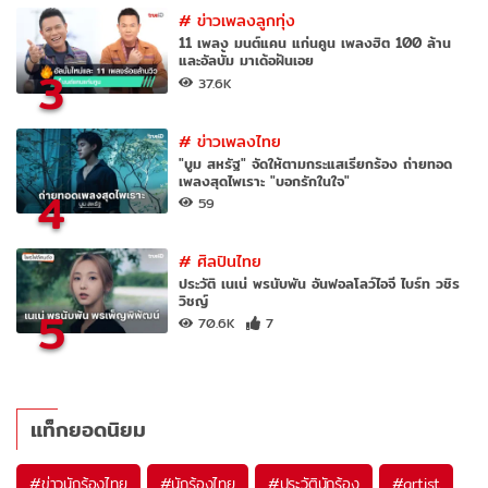
#
ข่าวเพลงลูกทุ่ง
11 เพลง มนต์แคน แก่นคูน เพลงฮิต 100 ล้าน
และอัลบั้ม มาเด้อฝันเอย
3
37.6K
#
ข่าวเพลงไทย
"บูม สหรัฐ" จัดให้ตามกระแสเรียกร้อง ถ่ายทอด
เพลงสุดไพเราะ "บอกรักในใจ"
4
59
#
ศิลปินไทย
ประวัติ เนเน่ พรนับพัน อันฟอลโลว์ไอจี ไบร์ท วชิร
วิชญ์
5
70.6K
7
แท็กยอดนิยม
#
ข่าวนักร้องไทย
#
นักร้องไทย
#
ประวัตินักร้อง
#
artist