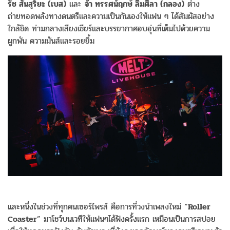
รัช
สันสุริยะ
(
เบส
)
และ
จ้า
ทรรศน์ฤกษ์
ลิ่มศิลา
(
กลอง
)
ต่าง
ถ่ายทอดพลังทางดนตรีและความเป็นกันเองให้แฟน ๆ ได้สัมผัสอย่าง
ใกล้ชิด ท่ามกลางเสียงเชียร์และบรรยากาศอบอุ่นที่เต็มไปด้วยความ
ผูกพัน ความมันส์และรอยยิ้ม
และหนึ่งในช่วงที่ทุกคนเซอร์ไพรส์ คือการที่วงนำเพลงใหม่ “
Roller
Coaster
” มาโชว์บนเวทีให้แฟนๆได้ฟังครั้งแรก เหมือนเป็นการสปอย