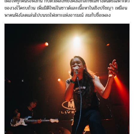
เพื่อให้ทุกคนรอฟังกัน กับตัวเพลงที่ยังคงเอกลักษณ์ทางดนตรีเฉพาะตัว
ของวงไว้ครบถ้วน เพิ่มมิติใหม่ในซาวด์และเนื้อหาในเชิงปรัชญา เหมือน
พาคนฟังโลดแล่นไปบนรถไฟเหาะแห่งอารมณ์ สมกับชื่อเพลง