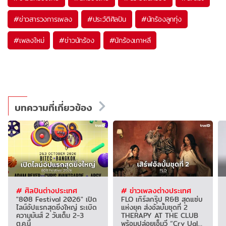
#
ข่าวสารวงการเพลง
#
ประวัติศิลปิน
#
นักร้องลูกทุ่ง
#
เพลงใหม่
#
ข่าวนักร้อง
#
นักร้องเกาหลี
บทความที่เกี่ยวข้อง
# ศิลปินต่างประเทศ
# ข่าวเพลงต่างประเทศ
"808 Festival 2026" เปิด
FLO เกิร์ลกรุ๊ป R&B สุดแซ่บ
ไลน์อัปแรกสุดยิ่งใหญ่ ระเบิด
แห่งยุค ส่งอัลบั้มชุดที่ 2
ความมันส์ 2 วันเต็ม 2-3
THERAPY AT THE CLUB
ต.ค.นี้
พร้อมปล่อยเอ็มวี “Cry Ugly”