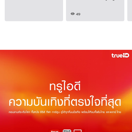
โดนใจแฟน
49