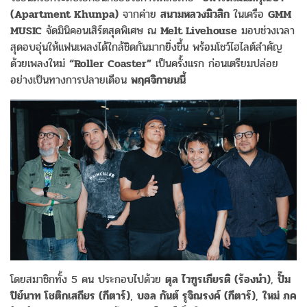
(Apartment Khunpa)
จากค่าย
สนามหลวงมิวสิก
ในเครือ
GMM
MUSIC
จัดมินิคอนเสิร์ตสุดพิเศษ ณ
Melt Livehouse
มอบช่วงเวลา
สุดอบอุ่นให้แฟนเพลงได้ใกล้ชิดกันมากยิ่งขึ้น พร้อมโชว์ไฮไลต์สำคัญ
ด้วยเพลงใหม่
“Roller Coaster”
เป็นครั้งแรก ก่อนเตรียมปล่อย
อย่างเป็นทางการปลายเดือน
พฤศจิกายนนี้
โดยสมาชิกทั้ง 5 คน ประกอบไปด้วย
ตุล
ไวฑูรเกียรติ
(
ร้องนำ
)
,
ปั๊ม
ปิย์นาท
โชติกเสถียร
(
กีตาร์
)
,
บอล
กันต์
รุจิณรงค์
(
กีตาร์
)
,
ใหม่
ภค