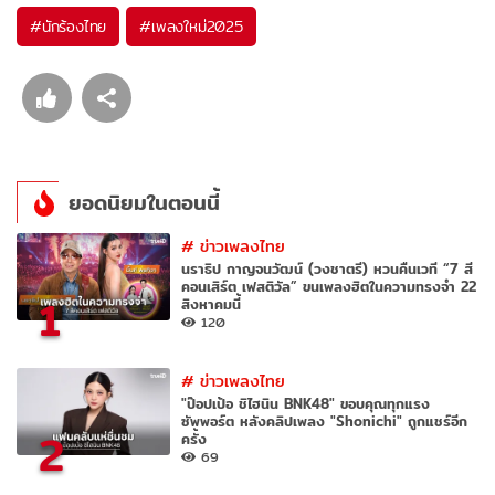
#
นักร้องไทย
#
เพลงใหม่2025
ยอดนิยมในตอนนี้
#
ข่าวเพลงไทย
นราธิป กาญจนวัฒน์ (วงชาตรี) หวนคืนเวที “7 สี
คอนเสิร์ต เฟสติวัล” ขนเพลงฮิตในความทรงจำ 22
1
สิงหาคมนี้
120
#
ข่าวเพลงไทย
"ป๊อปเป้อ ชิไฮนิน BNK48" ขอบคุณทุกแรง
ซัพพอร์ต หลังคลิปเพลง "Shonichi" ถูกแชร์อีก
2
ครั้ง
69